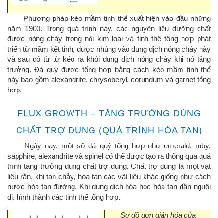
Phương pháp kéo mầm tinh thể xuất hiện vào đầu những
năm 1900. Trong quá trình này, các nguyên liệu dưỡng chất
được nóng chảy trong nồi kim loại và tinh thể tổng hợp phát
triển từ mầm kết tinh, được nhúng vào dung dịch nóng chảy này
và sau đó từ từ kéo ra khỏi dung dịch nóng chảy khi nó tăng
trưởng. Đá quý được tổng hợp bằng cách kéo mầm tinh thể
này bao gồm alexandrite, chrysoberyl, corundum và garnet tổng
hợp.
FLUX GROWTH – TĂNG TRƯỞNG DÙNG
CHẤT TRỢ DUNG (QUÁ TRÌNH HÒA TAN)
Ngày nay, một số đá quý tổng hợp như emerald, ruby,
sapphire, alexandrite và spinel có thể được tạo ra thông qua quá
trình tăng trưởng dùng chất trợ dung. Chất trợ dung là một vật
liệu rắn, khi tan chảy, hòa tan các vật liệu khác giống như cách
nước hòa tan đường. Khi dung dịch hóa học hòa tan dần nguội
đi, hình thành các tinh thể tổng hợp.
Sơ đồ đơn giản hóa của