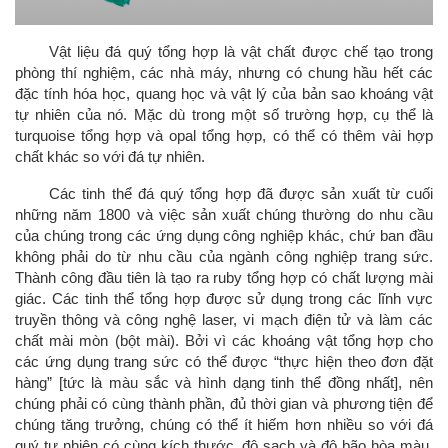
Vật liệu đá quý tổng hợp là vật chất được chế tạo trong
phòng thí nghiệm, các nhà máy, nhưng có chung hầu hết các
đặc tính hóa học, quang học và vật lý của bản sao khoáng vật
tự nhiên của nó. Mặc dù trong một số trường hợp, cụ thể là
turquoise tổng hợp và opal tổng hợp, có thể có thêm vài hợp
chất khác so với đá tự nhiên.
Các tinh thể đá quý tổng hợp đã được sản xuất từ cuối
những năm 1800 và việc sản xuất chúng thường do nhu cầu
của chúng trong các ứng dụng công nghiệp khác, chứ ban đầu
không phải do từ nhu cầu của ngành công nghiệp trang sức.
Thành công đầu tiên là tạo ra ruby tổng hợp có chất lượng mài
giác. Các tinh thể tổng hợp được sử dụng trong các lĩnh vực
truyền thông và công nghệ laser, vi mạch điện tử và làm các
chất mài mòn (bột mài). Bởi vì các khoáng vật tổng hợp cho
các ứng dụng trang sức có thể được “thực hiện theo đơn đặt
hàng” [tức là màu sắc và hình dạng tinh thể đồng nhất], nên
chúng phải có cùng thành phần, đủ thời gian và phương tiện để
chúng tăng trưởng, chúng có thể ít hiếm hơn nhiều so với đá
quý tự nhiên có cùng kích thước, độ sạch và độ bão hòa màu.