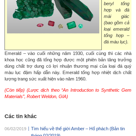
beryl tổng
hợp và đá
mài giác
(bao gồm cả
loại emerald
tổng hợp –
đá màu lục).
Emerald
– vào cuối những năm 1930, cuối cùng thì các nhà
khoa học cũng đã tổng hợp được một phiên bản tăng trưởng
dùng chất trợ dung có lợi nhuận thương mại của loại đá quý
màu lục đậm hấp dẫn này. Emerald tổng hợp nhiệt dịch chất
lượng trang sức xuất hiện vào năm 1960.
(Còn tiếp) (Lược dịch theo “An Introduction to Synthetic Gem
Materials”, Robert Weldon, GIA)
Các tin khác
Tìm hiểu về thế giới Amber – Hổ phách (Bản tin
06/02/2019
tháng 02/2019)