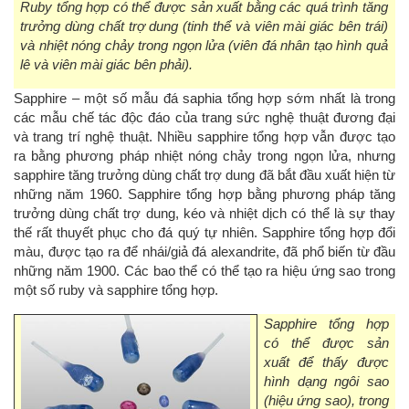
Ruby tổng hợp có thể được sản xuất bằng các quá trình tăng
trưởng dùng chất trợ dung (tinh thể và viên mài giác bên trái)
và nhiệt nóng chảy trong ngọn lửa (viên đá nhân tạo hình quả
lê và viên mài giác bên phải).
Sapphire
– một số mẫu đá saphia tổng hợp sớm nhất là trong
các mẫu chế tác độc đáo của trang sức nghệ thuật đương đại
và trang trí nghệ thuật. Nhiều sapphire tổng hợp vẫn được tạo
ra bằng phương pháp nhiệt nóng chảy trong ngọn lửa, nhưng
sapphire tăng trưởng dùng chất trợ dung đã bắt đầu xuất hiện từ
những năm 1960. Sapphire tổng hợp bằng phương pháp tăng
trưởng dùng chất trợ dung, kéo và nhiệt dịch có thể là sự thay
thế rất thuyết phục cho đá quý tự nhiên. Sapphire tổng hợp đổi
màu, được tạo ra để nhái/giả đá alexandrite, đã phổ biến từ đầu
những năm 1900. Các bao thể có thể tạo ra hiệu ứng sao trong
một số ruby và sapphire tổng hợp.
Sapphire tổng hợp
có thể được sản
xuất để thấy được
hình dạng ngôi sao
(hiệu ứng sao), trong