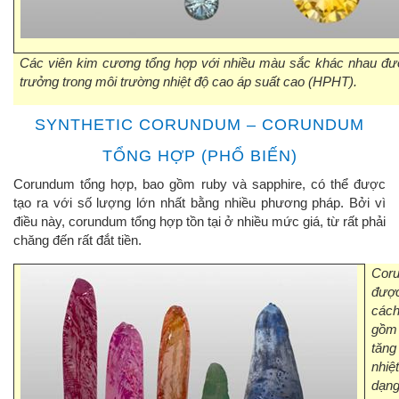
Các viên kim cương tổng hợp với nhiều màu sắc khác nhau đư
trưởng trong môi trường nhiệt độ cao áp suất cao (HPHT).
SYNTHETIC CORUNDUM – CORUNDUM
TỔNG HỢP (PHỔ BIẾN)
Corundum tổng hợp, bao gồm ruby và sapphire, có thể được
tạo ra với số lượng lớn nhất bằng nhiều phương pháp. Bởi vì
điều này, corundum tổng hợp tồn tại ở nhiều mức giá, từ rất phải
chăng đến rất đắt tiền.
Cor
đượ
các
gồm 
tăng
nhiệ
dạng