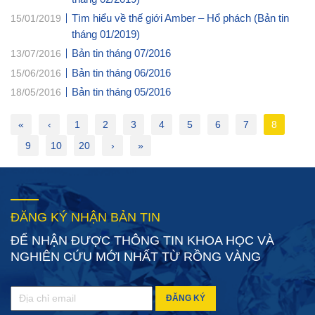
Tìm hiểu về thế giới Amber – Hổ phách (Bản tin
15/01/2019
tháng 01/2019)
Bản tin tháng 07/2016
13/07/2016
Bản tin tháng 06/2016
15/06/2016
Bản tin tháng 05/2016
18/05/2016
«
‹
1
2
3
4
5
6
7
8
9
10
20
›
»
ĐĂNG KÝ NHẬN BẢN TIN
ĐỂ NHẬN ĐƯỢC THÔNG TIN KHOA HỌC VÀ
NGHIÊN CỨU MỚI NHẤT TỪ RỒNG VÀNG
ĐĂNG KÝ