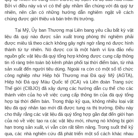
Bởi vì điều này và vì có thể gây nhầm lẫn chúng với đá quý tự
nhiên, nên cần có những hướng dẫn nghiêm ngặt về cách
chúng được giới thiệu và bán trên thị trường.
Tại Mỹ, Ủy ban Thương mại Liên bang yêu cầu bất kỳ vật
liệu đá quý nào được sản xuất trong phòng thí nghiệm phải
được miêu tả theo cách không gây nghi ngờ rằng nó được hình
thành từ tự nhiên. Nó được coi là một hành vi lừa đảo nếu
nguồn gốc vật liệu đá quý tổng hợp không được cung cấp thông
tin rõ ​​ràng trên toàn bộ kênh phân phối tại thời điểm bán, từ nhà
sản xuất đến người tiêu dùng. Ngoài ra còn có một số tổ chức
công nghiệp như Hiệp hội Thương mại Đá quý Mỹ (AGTA),
Hiệp hội Đá quý Màu Quốc tế (ICA) và Liên đoàn Trang sức
Thế giới (CIBJO) đã xây dựng các hướng dẫn cụ thể cho các
thành viên của họ về việc cung cấp thông tin của đá quý tổng
hợp tại thời điểm bán. Trong thập kỷ qua, không nhiều loại vật
liệu đá quý nhân tạo mới đã được tung ra thị trường. Điều này
cho thấy rằng các vật liệu đá quý tổng hợp gần đạt đến giới hạn
của nó về việc tạo ra các vật liệu mới, nhưng nó không bị giới
hạn trong sản xuất, vì vẫn còn rất tiềm năng. Trong suốt thế kỷ
qua, các nhà nghiên cứu đã phát triển một số cách khác nhau