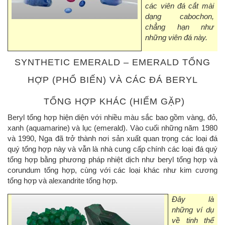
các viên đá cắt mài
dạng cabochon,
chẳng hạn như
những viên đá này.
SYNTHETIC EMERALD – EMERALD TỔNG
HỢP (PHỔ BIẾN) VÀ CÁC ĐÁ BERYL
TỔNG HỢP KHÁC (HIẾM GẶP)
Beryl tổng hợp hiện diện với nhiều màu sắc bao gồm vàng, đỏ,
xanh (aquamarine) và lục (emerald). Vào cuối những năm 1980
và 1990, Nga đã trở thành nơi sản xuất quan trọng các loại đá
quý tổng hợp này và vẫn là nhà cung cấp chính các loại đá quý
tổng hợp bằng phương pháp nhiệt dịch như beryl tổng hợp và
corundum tổng hợp, cùng với các loại khác như kim cương
tổng hợp và alexandrite tổng hợp.
Đây là
những ví dụ
về tinh thể