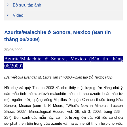
Bộ sưu tập ảnh
Video
Azurite/Malachite ở Sonora, Mexico (Bản tin
tháng 06/2009)
30/06/2009
Azurite/Malachite ở Sonora, Mexico (Bản tin tháng
06/2009)
(Bài viết của Brendan M. Laurs, tạp chí G&G – biên tập Đỗ Tường Huy)
Hội chợ đá quý Tucson 2008 đã cho thấy một lượng lớn đáng chú ý
các mẫu tinh thể azuritevà malachite thứ sinh sau azurite hoàn hảo từ
một nguồn mới, quặng đồng Milpillas ở quận Canaea thuộc bang Bắc
Sonora, Mexico (xem T. P. Moore, “What’s New in Minerals Tucson
Shows 2008”, Mineralogical Record, vol. 39, số 3, 2008, trang 236 -
237). Bên cạnh các mẫu này, có một lượng lớn các vật liệu có chứa
sự phát triển bên trong của azurite và malachite rất thích hợp cho việc