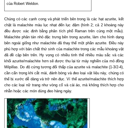
của Robert Weldon.
Chúng có các cạnh cong và phát triển bên trong là các hạt azurite, kết
chặt là malachite màu lục nhạt đến lục đậm (hình 2; cả 2 khoáng này
đều được xác định bằng phân tích phổ Raman trên cùng một mẫu).
Malachite phân tán nhỏ đặc trưng bên trong azurite, làm cho hình dạng
bên ngoài giống như malachite đã thay thế một phần azurite. Điều này
phù hợp với bản chất thứ sinh của malachite trong các mẫu khoáng vật
đã đề cập bên trên. Hy vọng có nhiều tinh thể nhiều màu sắc và các
khối azurite/malachite hơn sẽ được thu lại từ máy nghiền của mỏ đồng
Milpillas. Do độ cứng tương đối thấp của azurite và malachite (1-3/2-4),
cần cẩn trọng khi cắt mài, đánh bóng và đeo loại vật liệu này, chúng có
thể bị xước dễ dàng và trở nên đục. Ví thế azurite/malachite thích hợp
cho các loại nữ trang như vòng cổ và cài áo, mà không thích hợp cho
nhẫn hoặc các món dùng đeo hàng ngày.