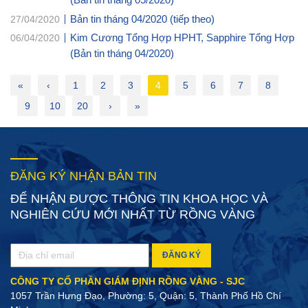
Bản tin tháng 04/2020 (tiếp theo)
27/04/2020
Kim Cương Tổng Hợp HPHT, Sapphire Tổng Hợp
06/04/2020
(Bản tin tháng 04/2020)
«
‹
1
2
3
4
5
6
7
8
9
10
20
›
»
ĐĂNG KÝ NHẬN BẢN TIN
ĐỂ NHẬN ĐƯỢC THÔNG TIN KHOA HỌC VÀ
NGHIÊN CỨU MỚI NHẤT TỪ RỒNG VÀNG
ĐĂNG KÝ
CÔNG TY CỔ PHẦN GIÁM ĐỊNH RỒNG VÀNG - SJC
1057 Trần Hưng Đạo, Phường: 5, Quận: 5, Thành Phố Hồ Chí