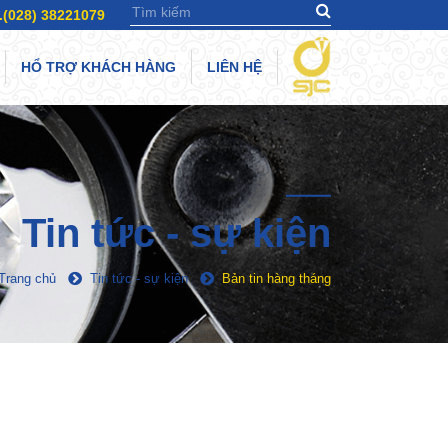
.(028) 38221079
HỔ TRỢ KHÁCH HÀNG
LIÊN HỆ
Tin tức - sự kiện
Trang chủ
Tin tức - sự kiện
Bản tin hàng tháng