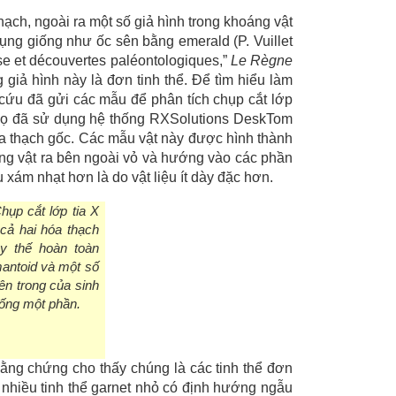
ạch, ngoài ra một số giả hình trong khoáng vật
ụng giống như ốc sên bằng emerald (P. Vuillet
e et découvertes paléontologiques,”
Le Règne
 giả hình này là đơn tinh thể. Để tìm hiểu làm
cứu đã gửi các mẫu để phân tích chụp cắt lớp
 Họ đã sử dụng hệ thống RXSolutions DeskTom
óa thạch gốc. Các mẫu vật này được hình thành
ộng vật ra bên ngoài vỏ và hướng vào các phần
xám nhạt hơn là do vật liệu ít dày đặc hơn.
hụp cắt lớp tia X
 cả hai hóa thạch
y thế hoàn toàn
antoid và một số
ên trong của sinh
rống một phần.
bằng chứng cho thấy chúng là các tinh thể đơn
 nhiều tinh thể garnet nhỏ có định hướng ngẫu