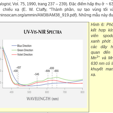
logist
, Vol. 75, 1990, trang 237 – 239). Đặc điểm hấp thu ở ~ 
i chiếu xạ (E. W. Claffy, “Thành phần, sự tạo vùng tối
insocam.org/ammin/AM38/AM38_919.pdf). Những mẫu này được
Hình 6: Ph
kết hợp kí
viên spo
xanh phớt 
các dãy h
quan đến
3+
Mn
và M
630 nm có l
khuyết mạ
xạ.