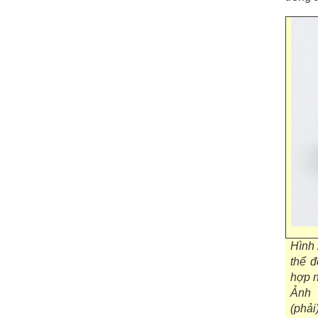
Hình 
thể đ
hợp n
Ảnh 
(phải)