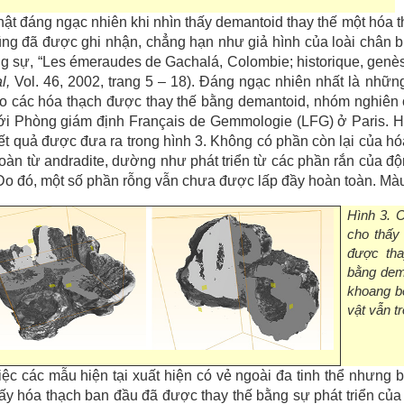
hật đáng ngạc nhiên khi nhìn thấy demantoid thay thế một hóa th
ng đã được ghi nhận, chẳng hạn như giả hình của loài chân b
g sự, “Les émeraudes de Gachalá, Colombie; historique, genès
l,
Vol. 46, 2002, trang 5 – 18). Đáng ngạc nhiên nhất là những
o các hóa thạch được thay thế bằng demantoid, nhóm nghiên 
 tới Phòng giám định Français de Gemmologie (LFG) ở Paris.
ết quả được đưa ra trong hình 3. Không có phần còn lại của h
oàn từ andradite, dường như phát triển từ các phần rắn của đ
Do đó, một số phần rỗng vẫn chưa được lấp đầy hoàn toàn. Màu 
Hình 3. C
cho thấy
được tha
bằng dem
khoang b
vật vẫn t
iệc các mẫu hiện tại xuất hiện có vẻ ngoài đa tinh thể nhưng 
ấy hóa thạch ban đầu đã được thay thế bằng sự phát triển của