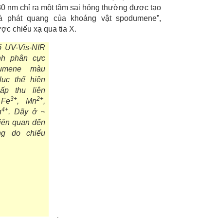
630 nm chỉ ra một tâm sai hỏng thường được tạo
 và phát quang của khoáng vật spodumene”,
 chiếu xạ qua tia X.
ổ UV-Vis-NIR
nh phân cực
dumene màu
lục thể hiện
ấp thu liên
3+
2+
 Fe
, Mn
,
4+
n
. Dãy ở ~
iên quan đến
ng do chiếu