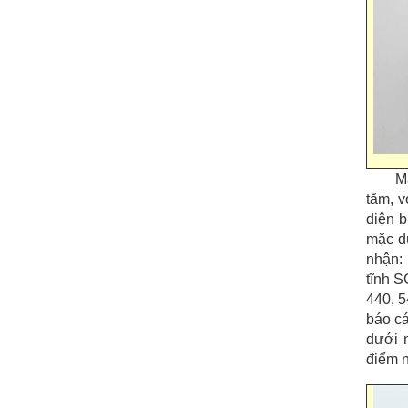
M
tăm, v
diện b
mặc dù
nhận: 
tĩnh S
440, 5
báo cá
dưới 
điểm n