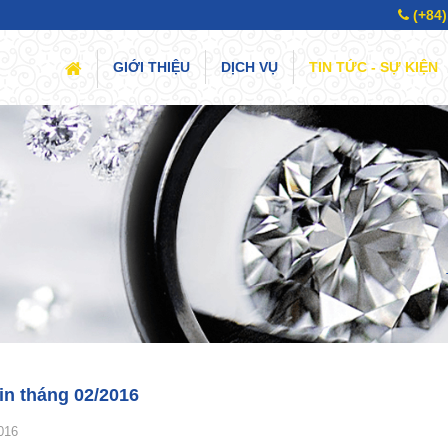
(+84)
(CURRENT)
GIỚI THIỆU
DỊCH VỤ
TIN TỨC - SỰ KIỆN
in tháng 02/2016
016