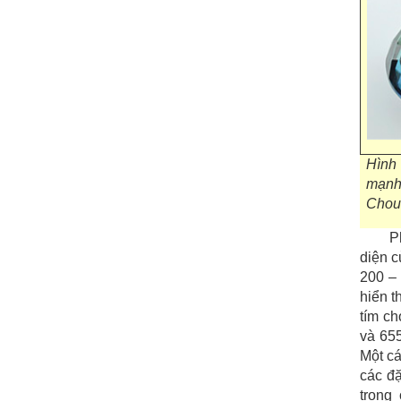
Hình
mạnh
Chou
P
diện c
200 – 
hiển t
tím ch
và 65
Một cá
các đặ
trong