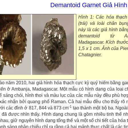
Demantoid Garnet Giả Hìn
Hình 1: Các hóa thạch
(trái) và loài chân bụn
này là các giả hình bằn
demantoid từ Am
Madagascar. Kích thước
1,5 x 1 cm. Ảnh của Pie
Chatagnier.
ào năm 2010, hai giả hình hóa thạch cực kỳ quý hiếm bằng g
iển ở Ambanja, Madagascar. Một mẫu có hình dạng của loại ch
hể sáng chói, hình thoi và màu lục của các mẫu này đều phù hợ
xác nhận bởi quang phổ Raman. Cả hai mẫu đều cho thấy rõ rà
-1
 với các đỉnh ở 817, 844 và 873 cm
tạo thành một bộ ba. Ngoài 
đã được nhìn thấy. Hình dạng chung là gồm nhiều tinh thể nh
hau, giữ nguyên hình dạng tổng thể và một số chi tiết của hóa 
ánh sáng phản chiếu chỉ ra rằng cả hai mảnh thực chất là các tin