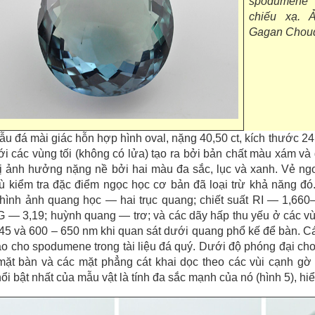
spodumene
chiếu xạ. 
Gagan Choud
ẫu đá mài giác hỗn hợp hình oval, nặng 40,50 ct, kích thước 24
ới các vùng tối (không có lửa) tạo ra bởi bản chất màu xám và
ị ảnh hưởng nặng nề bởi hai màu đa sắc, lục và xanh. Vẻ ngo
 kiểm tra đặc điểm ngọc học cơ bản đã loại trừ khả năng đó
hình ảnh quang học — hai trục quang; chiết suất RI — 1,660–1
G — 3,19; huỳnh quang — trơ; và các dãy hấp thu yếu ở các 
45 và 600 – 650 nm khi quan sát dưới quang phổ kế để bàn. Các
o cho spodumene trong tài liệu đá quý. Dưới độ phóng đại cho
mặt bàn và các mặt phẳng cát khai dọc theo các vùi cạnh gờ
ổi bật nhất của mẫu vật là tính đa sắc mạnh của nó (hình 5), hiể