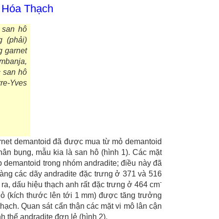
h Hóa Thạch
 san hô
g (phải)
g garnet
banja,
 san hô
rre-Yves
arnet demantoid đã được mua từ mỏ demantoid
ân bụng, mẫu kia là san hô (hình 1). Các mặt
p demantoid trong nhóm andradite; điều này đã
ng các dãy andradite đặc trưng ở 371 và 516
-
ra, dấu hiệu thạch anh rất đặc trưng ở 464 cm
ỏ (kích thước lên tới 1 mm) được tăng trưởng
thạch. Quan sát cẩn thận các mặt vi mô lân cận
h thể andradite đơn lẻ (hình 2).