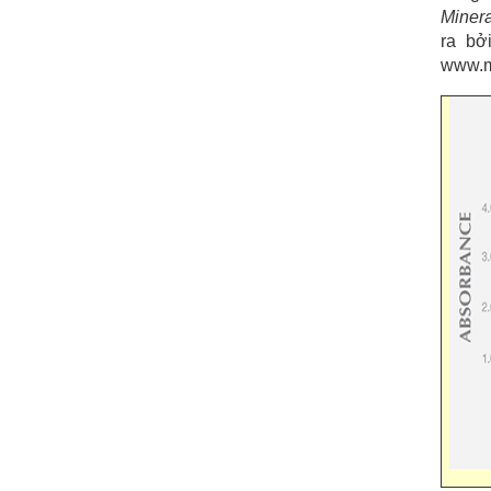
Minera
ra bở
www.m