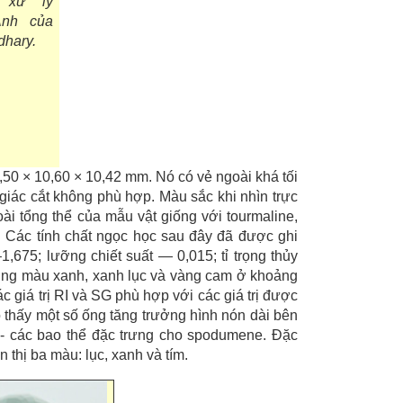
 xử lý
Ảnh của
hary.
,50 × 10,60 × 10,42 mm. Nó có vẻ ngoài khá tối
 giác cắt không phù hợp. Màu sắc khi nhìn trực
ài tổng thể của mẫu vật giống với tourmaline,
. Các tính chất ngọc học sau đây đã được ghi
,675; lưỡng chiết suất — 0,015; tỉ trọng thủy
vùng màu xanh, xanh lục và vàng cam ở khoảng
 giá trị RI và SG phù hợp với các giá trị được
 thấy một số ống tăng trưởng hình nón dài bên
 - các bao thể đặc trưng cho spodumene. Đặc
n thị ba màu: lục, xanh và tím.