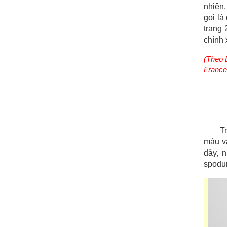
nhiên.
gọi là
trang 
chính 
(Theo 
France
T
màu v
đây, 
spodu