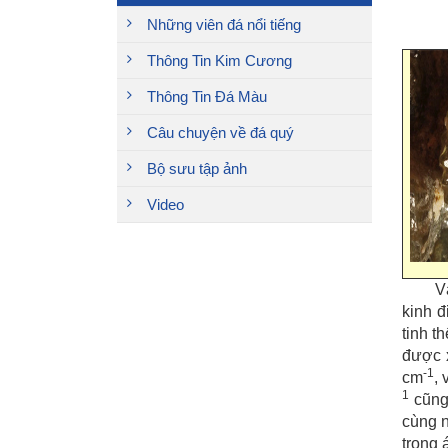
Những viên đá nổi tiếng
Thông Tin Kim Cương
Thông Tin Đá Màu
Câu chuyện về đá quý
Bộ sưu tập ảnh
Video
V
kinh đ
tinh t
được 
-1
cm
,
1
cũng 
cùng n
trong 