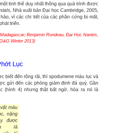
 một tinh thể duy nhất thông qua quá trình được
stals
, Nhà xuất bản Đại học Cambridge, 2005,
ảo, vì các chi tiết của các phần cứng bị mất,
phát triển.
o, Madagascar; Benjamin Rondeau, Đại Học Nantes,
n G&G Winter 2013)
hớt Lục
 biết đến rộng rãi, thì spodumene màu lục và
ược gửi đến các phòng giám định đá quý. Gần
 (hình 4) nhưng thật bất ngờ, hóa ra nó là
 vật màu
ục, nặng
ày được
nh là