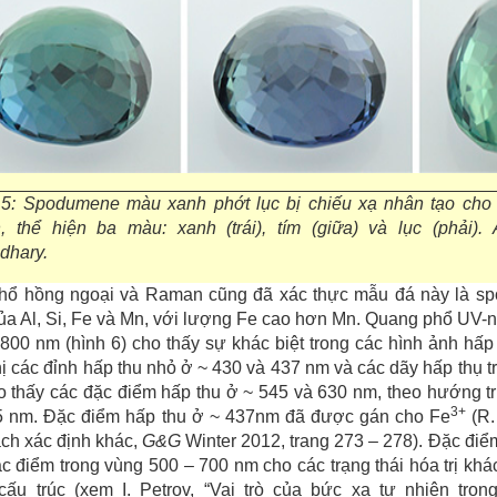
 5: Spodumene màu xanh phớt lục bị chiếu xạ nhân tạo cho 
, thể hiện ba màu: xanh (trái), tím (giữa) và lục (phải)
dhary.
hổ hồng ngoại và Raman cũng đã xác thực mẫu đá này là sp
ủa Al, Si, Fe và Mn, với lượng Fe cao hơn Mn. Quang phổ UV-n
800 nm (hình 6) cho thấy sự khác biệt trong các hình ảnh hấ
hị các đỉnh hấp thu nhỏ ở ~ 430 và 437 nm và các dãy hấp thụ
o thấy các đặc điểm hấp thu ở ~ 545 và 630 nm, theo hướng t
3+
5 nm. Đặc điểm hấp thu ở ~ 437nm đã được gán cho Fe
(R.
ch xác định khác,
G&G
Winter 2012, trang 273 – 278). Đặc đi
c điểm trong vùng 500 – 700 nm cho các trạng thái hóa trị kh
 cấu trúc (xem I. Petrov, “Vai trò của bức xạ tự nhiên tro