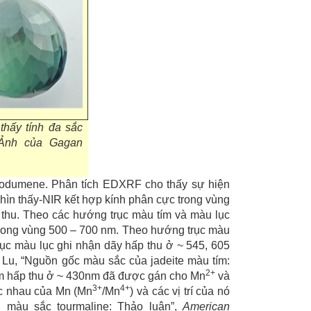
thấy tính đa sắc
. Ảnh của Gagan
odumene. Phân tích EDXRF cho thấy sự hiện
hìn thấy-NIR kết hợp kính phân cực trong vùng
p thu. Theo các hướng trục màu tím và màu lục
 trong vùng 500 – 700 nm. Theo hướng trục màu
rục màu lục ghi nhận dãy hấp thu ở ~ 545, 605
 Lu, “Nguồn gốc màu sắc của jadeite màu tím:
2+
ểm hấp thu ở ~ 430nm đã được gán cho Mn
và
3+
4+
ác nhau của Mn (Mn
/Mn
) và các vị trí của nó
ng màu sắc tourmaline: Thảo luận”,
American