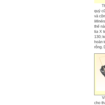
T
quý cũ
và cộn
Minéra
thế nà
tia X
130; k
hoàn t
rỗng. 
V
cho th