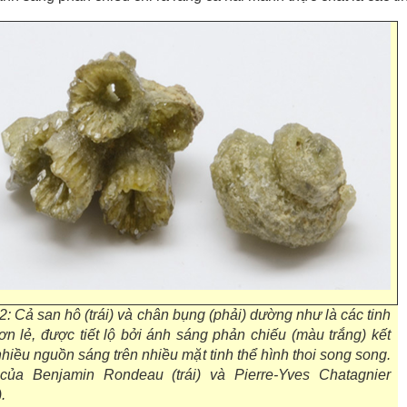
2: Cả san hô (trái) và chân bụng (phải) dường như là các tinh
ơn lẻ, được tiết lộ bởi ánh sáng phản chiếu (màu trắng) kết
hiều nguồn sáng trên nhiều mặt tinh thể hình thoi song song.
của Benjamin Rondeau (trái) và Pierre-Yves Chatagnier
.