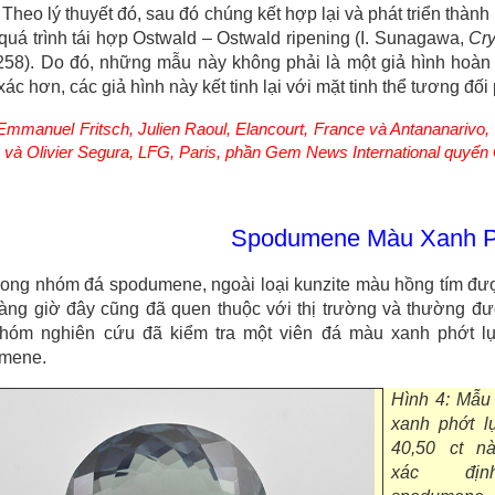
 Theo lý thuyết đó, sau đó chúng kết hợp lại và phát triển thành
 quá trình tái hợp Ostwald – Ostwald ripening (I. Sunagawa,
Cry
258). Do đó, những mẫu này không phải là một giả hình hoàn h
xác hơn, các giả hình này kết tinh lại với mặt tinh thể tương đối 
Emmanuel Fritsch, Julien Raoul, Elancourt, France và Antananariv
 và Olivier Segura, LFG, Paris, phần Gem News International quyể
Spodumene Màu Xanh P
rong nhóm đá spodumene, ngoài loại kunzite màu hồng tím được
àng giờ đây cũng đã quen thuộc với thị trường và thường đ
nhóm nghiên cứu đã kiểm tra một viên đá màu xanh phớt lục
mene.
Hình 4: Mẫu
xanh phớt l
40,50 ct n
xác đị