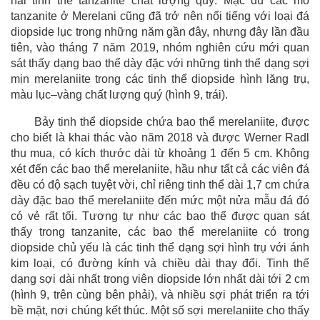
hai tinh thể tanzanite chất lượng quý. Mặc dù các mỏ
tanzanite ở Merelani cũng đã trở nên nổi tiếng với loại đá
diopside lục trong những năm gần đây, nhưng đây lần đầu
tiên, vào tháng 7 năm 2019, nhóm nghiên cứu mới quan
sát thấy dạng bao thể dày đặc với những tinh thể dạng sợi
mịn merelaniite trong các tinh thể diopside hình lăng trụ,
màu lục–vàng chất lượng quý (hình 9, trái).
Bảy tinh thể diopside chứa bao thể merelaniite, được
cho biết là khai thác vào năm 2018 và được Werner Radl
thu mua, có kích thước dài từ khoảng 1 đến 5 cm. Không
xét đến các bao thể merelaniite, hầu như tất cả các viên đá
đều có độ sạch tuyệt vời, chỉ riêng tinh thể dài 1,7 cm chứa
dày đặc bao thể merelaniite đến mức một nửa mẫu đá đó
có vẻ rất tối. Tương tự như các bao thể được quan sát
thấy trong tanzanite, các bao thể merelaniite có trong
diopside chủ yếu là các tinh thể dạng sợi hình trụ với ánh
kim loại, có đường kính và chiều dài thay đổi. Tinh thể
dạng sợi dài nhất trong viên diopside lớn nhất dài tới 2 cm
(hình 9, trên cùng bên phải), và nhiều sợi phát triển ra tới
bề mặt, nơi chúng kết thúc. Một số sợi merelaniite cho thấy