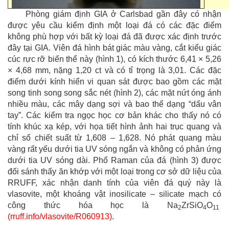
Phòng giám định GIA ở Carlsbad gần đây có nhận
được yêu cầu kiểm định một loại đá có các đặc điểm
không phù hợp với bất kỳ loại đá đã được xác định trước
đây tại GIA. Viên đá hình bát giác màu vàng, cắt kiểu giác
cúc rực rỡ biến thể này (hình 1), có kích thước 6,41 × 5,26
× 4,68 mm, nặng 1,20 ct và có tỉ trọng là 3,01. Các đặc
điểm dưới kính hiển vi quan sát được bao gồm các mặt
song tinh song song sắc nét (hình 2), các mặt nứt óng ánh
nhiều màu, các mây dạng sợi và bao thể dạng “dấu vân
tay”. Các kiểm tra ngọc học cơ bản khác cho thấy nó có
tính khúc xạ kép, với họa tiết hình ảnh hai trục quang và
chỉ số chiết suất từ 1,608 – 1,628. Nó phát quang màu
vàng rất yếu dưới tia UV sóng ngắn và không có phản ứng
dưới tia UV sóng dài. Phổ Raman của đá (hình 3) được
đối sánh thấy ăn khớp với một loại trong cơ sở dữ liệu của
RRUFF, xác nhận danh tính của viên đá quý này là
vlasovite, một khoáng vật inosilicate – silicate mạch có
công thức hóa học là Na
ZrSiO
O
2
4
11
(rruff.info/vlasovite/R060913)
.