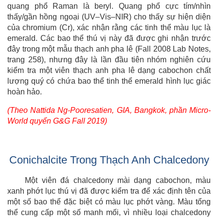
quang phổ Raman là beryl. Quang phổ cực tím/nhìn
thấy/gần hồng ngoại (UV–Vis–NIR) cho thấy sự hiện diện
của chromium (Cr), xác nhận rằng các tinh thể màu lục là
emerald. Các bao thể thú vị này đã được ghi nhận trước
đây trong một mẫu thạch anh pha lê (Fall 2008 Lab Notes,
trang 258), nhưng đây là lần đầu tiên nhóm nghiên cứu
kiểm tra một viên thạch anh pha lê dạng cabochon chất
lượng quý có chứa bao thể tinh thể emerald hình lục giác
hoàn hảo.
(Theo Nattida Ng-Pooresatien, GIA, Bangkok, phần Micro-
World quyển G&G Fall 2019)
Conichalcite Trong Thạch Anh Chalcedony
Một viên đá chalcedony mài dạng cabochon, màu
xanh phớt lục thú vị đã được kiểm tra để xác định tên của
một số bao thể đặc biệt có màu lục phớt vàng. Màu tổng
thể cung cấp một số manh mối, vì nhiều loại chalcedony