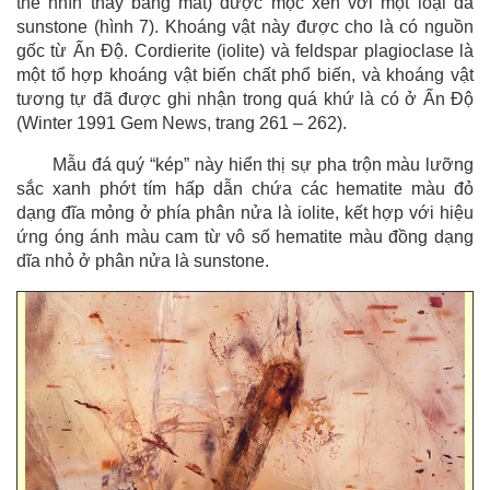
thể nhìn thấy bằng mắt) được mọc xen với một loại đá
sunstone (hình 7). Khoáng vật này được cho là có nguồn
gốc từ Ấn Độ. Cordierite (iolite) và feldspar plagioclase là
một tổ hợp khoáng vật biến chất phổ biến, và khoáng vật
tương tự đã được ghi nhận trong quá khứ là có ở Ấn Độ
(Winter 1991 Gem News, trang 261 – 262).
Mẫu đá quý “kép” này hiển thị sự pha trộn màu lưỡng
sắc xanh phớt tím hấp dẫn chứa các hematite màu đỏ
dạng đĩa mỏng ở phía phân nửa là iolite, kết hợp với hiệu
ứng óng ánh màu cam từ vô số hematite màu đồng dạng
dĩa nhỏ ở phân nửa là sunstone.