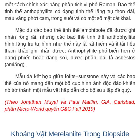
một cách chính xác bằng phân tích vi phổ Raman. Bao thể
tinh thể anthophyllite có dạng tinh thể lăng trụ thon dài,
màu vàng phớt cam, trong suốt và có một số mặt cát khai.
Mặc dù các bao thể tinh thể amphibole đã được ghi
nhận rộng rãi, nhưng các bao thể tinh thể anthophyllite
hình lăng trụ tự hình như thế này là rất hiếm và ít tài liệu
tham khảo ghi nhận được. Anthophyllite phổ biến hơn ở
dạng phiến hoặc dạng sợi, được phân loại là asbestos
(amiăng).
Mẫu đá kết hợp giữa iolite–sunstone này và các bao
thể của nó mang đến một bố cục hình ảnh độc đáo khiến
nó trở thành một mẫu vật hấp dẫn cho bộ sưu tập đá quý.
(Theo Jonathan Muyal và Paul Mattlin, GIA, Carlsbad,
phần Micro-World quyển G&G Fall 2019)
Khoáng Vật Merelaniite Trong Diopside