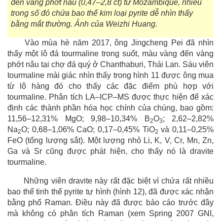
đến vàng phớt nâu (0,47–2,8 ct) từ Mozambique, nhiều
trong số đó chứa bao thể kim loại pyrite dễ nhìn thấy
bằng mắt thường. Ảnh của Weizhi Huang.
Vào mùa hè năm 2017, ông Jingcheng Pei đã nhìn
thấy một lô đá tourmaline trong suốt, màu vàng đến vàng
phớt nâu tại chợ đá quý ở Chanthaburi, Thái Lan. Sáu viên
tourmaline mài giác nhìn thấy trong hình 11 được ông mua
từ lô hàng đó cho thấy các đặc điểm phù hợp với
tourmaline. Phân tích LA–ICP–MS được thực hiện để xác
định các thành phần hóa học chính của chúng, bao gồm:
11,56–12,31% MgO; 9,98–10,34% B
O
; 2,62–2,82%
2
3
Na
O; 0,68–1,06% CaO; 0,17–0,45% TiO
và 0,11–0,25%
2
2
FeO (tổng lượng sắt). Một lượng nhỏ Li, K, V, Cr, Mn, Zn,
Ga và Sr cũng được phát hiện, cho thấy nó là dravite
tourmaline.
Những viên dravite này rất đặc biệt vì chứa rất nhiều
bao thể tinh thể pyrite tự hình (hình 12), đã được xác nhận
bằng phổ Raman. Điều này đã được báo cáo trước đây
mà không có phân tích Raman (xem Spring 2007 GNI,