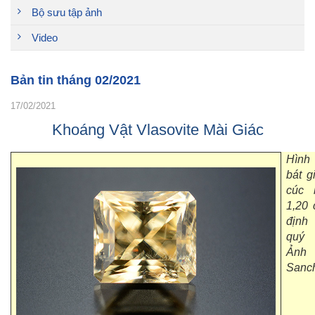
Bộ sưu tập ảnh
Video
Bản tin tháng 02/2021
17/02/2021
Khoáng Vật Vlasovite Mài Giác
Hình 
bát g
cúc 
1,20 
định
quý 
Ảnh
Sanc