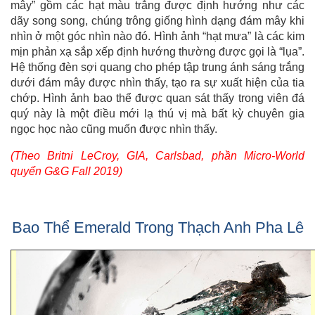
mây” gồm các hạt màu trắng được định hướng như các
dãy song song, chúng trông giống hình dạng đám mây khi
nhìn ở một góc nhìn nào đó. Hình ảnh “hạt mưa” là các kim
mịn phản xạ sắp xếp định hướng thường được gọi là “lụa”.
Hệ thống đèn sợi quang cho phép tập trung ánh sáng trắng
dưới đám mây được nhìn thấy, tạo ra sự xuất hiện của tia
chớp. Hình ảnh bao thể được quan sát thấy trong viên đá
quý này là một điều mới lạ thú vị mà bất kỳ chuyên gia
ngọc học nào cũng muốn được nhìn thấy.
(Theo Britni LeCroy, GIA, Carlsbad, phần Micro-World
quyển G&G Fall 2019)
Bao Thể Emerald Trong Thạch Anh Pha Lê