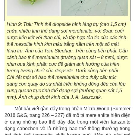
Hình 9: Trái: Tinh thể diopside hình lăng trụ (cao 1,5 cm)
chứa nhiều tinh thể dạng sợi merelaniite, với đoạn cuối
được liên kết với than chì, và tập hợp tỏa tia của các tinh
thể mesolite hình kim màu trắng nằm trên một số mặt
lăng trụ. Ảnh của Tom Stephan. Trên cùng bên phải: Cận
cảnh bao thể merelaniite (trường quan sát ~ 8 mm), được
nhìn qua kính phân cực để giảm ảnh hưởng của hiện
tượng lưỡng chiết của diopside. Dưới cùng bên phải:
Chi tiết một số bao thể merelaniite cho thấy cấu trúc
dạng con quay do sự phát triển không đồng đều của lớp
xung quanh trục tinh thể dạng sợi (trường quan sát 1,5
mm). Ảnh chụp dưới kính của J. A. Jaszczak.
Một bài viết gần đây trong phần Micro-World (Summer
2018 G&G, trang 226 – 227) đã mô tả merelaniite hiện diện
ở dạng những bao thể dày đặc trong một viên tanzanite
dạng cabochon và là những bao thể thông thường trong