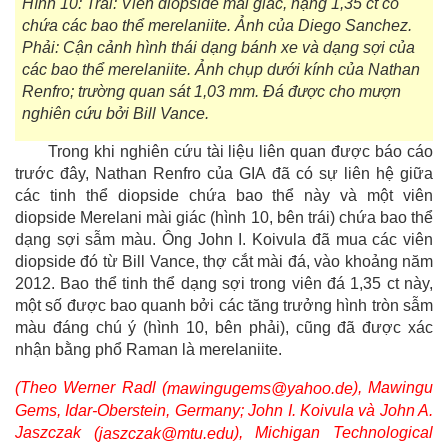
Hình 10: Trái: Viên diopside mài giác, nặng 1,35 ct có
chứa các bao thể merelaniite. Ảnh của Diego Sanchez.
Phải: Cận cảnh hình thái dạng bánh xe và dạng sợi của
các bao thể merelaniite. Ảnh chụp dưới kính của Nathan
Renfro; trường quan sát 1,03 mm. Đá được cho mượn
nghiên cứu bởi Bill Vance.
Trong khi nghiên cứu tài liệu liên quan được báo cáo
trước đây, Nathan Renfro của GIA đã có sự liên hệ giữa
các tinh thể diopside chứa bao thể này và một viên
diopside Merelani mài giác (hình 10, bên trái) chứa bao thể
dạng sợi sẫm màu. Ông John I. Koivula đã mua các viên
diopside đó từ Bill Vance, thợ cắt mài đá, vào khoảng năm
2012. Bao thể tinh thể dạng sợi trong viên đá 1,35 ct này,
một số được bao quanh bởi các tăng trưởng hình tròn sẫm
màu đáng chú ý (hình 10, bên phải), cũng đã được xác
nhận bằng phổ Raman là merelaniite.
(Theo Werner Radl (
), Mawingu
mawingugems@yahoo.de
Gems, Idar-Oberstein, Germany; John I. Koivula và John A.
Jaszczak (
), Michigan Technological
jaszczak@mtu.edu