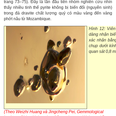
trang 73–75). Đây là lần đầu tiên nhóm nghiên cứu nhìn
thấy nhiều tinh thể pyrite không bị biến đổi (nguyên sinh)
trong đá dravite chất lượng quý có màu vàng đến vàng
phớt nâu từ Mozambique.
Hình 12: Viên
dàng nhận biế
xác nhận bằn
chụp dưới kín
quan sát 0,8 
(Theo Weizhi Huang và Jingcheng Pei, Gemmological