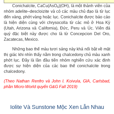
Conichalcite, CaCu(AsO
)(OH), là một thành viên của
4
nhóm adelite–descloizite và có các màu chủ đạo là từ lục
đến vàng, phớt vàng hoặc lục. Conichalcite được báo cáo
là hiện diện cùng với chrysocolla từ các mỏ ở Hoa Kỳ
(Utah, Arizona và California), Đức, Peru và Úc. Viên đá
quý đặc biệt này được cho là từ Concepcion Del Oro,
Zacatecas, Mexico.
Những bao thể màu tươi sáng này khá nổi bật về mặt
thị giác khi nhìn thấy nằm trong chalcedony chủ màu xanh
phớt lục. Đây là lần đầu tiên nhóm nghiên cứu xác định
được sự hiện diện của các bao thể conichalcite trong
chalcedony.
(
Theo Nathan Renfro và John I. Koivula, GIA, Carlsbad,
phần Micro-World quyển G&G Fall 2019)
Iolite Và Sunstone Mộc Xen Lẫn Nhau