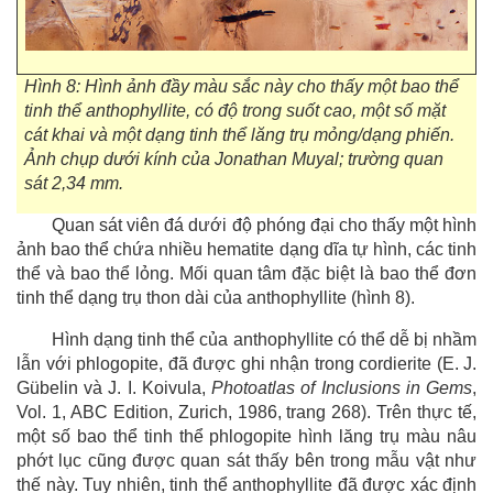
Hình 8: Hình ảnh đầy màu sắc này cho thấy một bao thể
tinh thể anthophyllite, có độ trong suốt cao, một số mặt
cát khai và một dạng tinh thể lăng trụ mỏng/dạng phiến.
Ảnh chụp dưới kính của Jonathan Muyal; trường quan
sát 2,34 mm.
Quan sát viên đá dưới độ phóng đại cho thấy một hình
ảnh bao thể chứa nhiều hematite dạng dĩa tự hình, các tinh
thể và bao thể lỏng. Mối quan tâm đặc biệt là bao thể đơn
tinh thể dạng trụ thon dài của anthophyllite (hình 8).
Hình dạng tinh thể của anthophyllite có thể dễ bị nhầm
lẫn với phlogopite, đã được ghi nhận trong cordierite (E. J.
Gübelin và J. I. Koivula,
Photoatlas of Inclusions in Gems
,
Vol. 1, ABC Edition, Zurich, 1986, trang 268). Trên thực tế,
một số bao thể tinh thể phlogopite hình lăng trụ màu nâu
phớt lục cũng được quan sát thấy bên trong mẫu vật như
thế này. Tuy nhiên, tinh thể anthophyllite đã được xác định