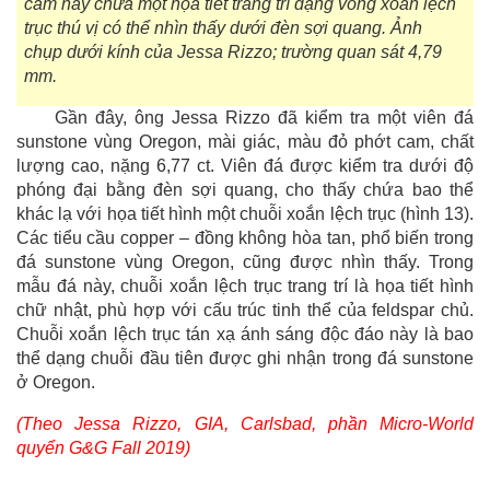
cam này chứa một họa tiết trang trí dạng vòng xoắn lệch
trục thú vị có thể nhìn thấy dưới đèn sợi quang. Ảnh
chụp dưới kính của Jessa Rizzo; trường quan sát 4,79
mm.
Gần đây, ông Jessa Rizzo đã kiểm tra một viên đá
sunstone vùng Oregon, mài giác, màu đỏ phớt cam, chất
lượng cao, nặng 6,77 ct. Viên đá được kiểm tra dưới độ
phóng đại bằng đèn sợi quang, cho thấy chứa bao thể
khác lạ với họa tiết hình một chuỗi xoắn lệch trục (hình 13).
Các tiểu cầu copper – đồng không hòa tan, phổ biến trong
đá sunstone vùng Oregon, cũng được nhìn thấy. Trong
mẫu đá này, chuỗi xoắn lệch trục trang trí là họa tiết hình
chữ nhật, phù hợp với cấu trúc tinh thể của feldspar chủ.
Chuỗi xoắn lệch trục tán xạ ánh sáng độc đáo này là bao
thể dạng chuỗi đầu tiên được ghi nhận trong đá sunstone
ở Oregon.
(Theo Jessa Rizzo, GIA, Carlsbad, phần Micro-World
quyển G&G Fall 2019)