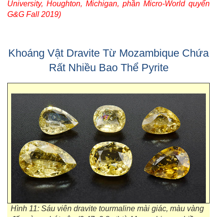
University, Houghton, Michigan, phần Micro-World quyển
G&G Fall 2019)
Khoáng Vật Dravite Từ Mozambique Chứa
Rất Nhiều Bao Thể Pyrite
Hình 11: Sáu viên dravite tourmaline mài giác, màu vàng