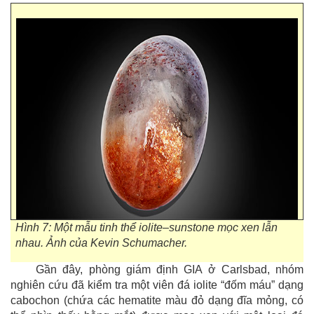
Hình 7: Một mẫu tinh thể iolite
–
sunstone mọc xen lẫn
nhau. Ảnh của Kevin Schumacher.
Gần đây, phòng giám định GIA ở Carlsbad, nhóm
nghiên cứu đã kiểm tra một viên đá iolite “đốm máu” dạng
cabochon (chứa các hematite màu đỏ dạng đĩa mỏng, có