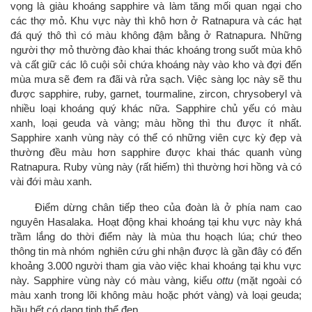
vọng là giàu khoáng sapphire và làm tăng mối quan ngại cho
các thợ mỏ. Khu vực này thì khô hơn ở Ratnapura và các hạt
đá quý thô thì có màu không đậm bằng ở Ratnapura. Những
người thợ mỏ thường đào khai thác khoáng trong suốt mùa khô
và cất giữ các lô cuội sỏi chứa khoáng này vào kho và đợi đến
mùa mưa sẽ đem ra đãi và rửa sạch. Việc sàng lọc này sẽ thu
được sapphire, ruby, garnet, tourmaline, zircon, chrysoberyl và
nhiều loại khoáng quý khác nữa. Sapphire chủ yếu có màu
xanh, loại geuda và vàng; màu hồng thì thu được ít nhất.
Sapphire xanh vùng này có thể có những viên cực kỳ đẹp và
thường đều màu hơn sapphire được khai thác quanh vùng
Ratnapura. Ruby vùng này (rất hiếm) thì thường hơi hồng và có
vài đới màu xanh.
Điểm dừng chân tiếp theo của đoàn là ở phía nam cao
nguyên Hasalaka. Hoạt động khai khoáng tại khu vực này khá
trầm lắng do thời điểm này là mùa thu hoạch lúa; chứ theo
thông tin mà nhóm nghiên cứu ghi nhận được là gần đây có đến
khoảng 3.000 người tham gia vào việc khai khoáng tại khu vực
này. Sapphire vùng này có màu vàng, kiểu
ottu
(mặt ngoài có
màu xanh trong lõi không màu hoặc phớt vàng) và loại geuda;
hầu hết có dạng tinh thể đẹp.