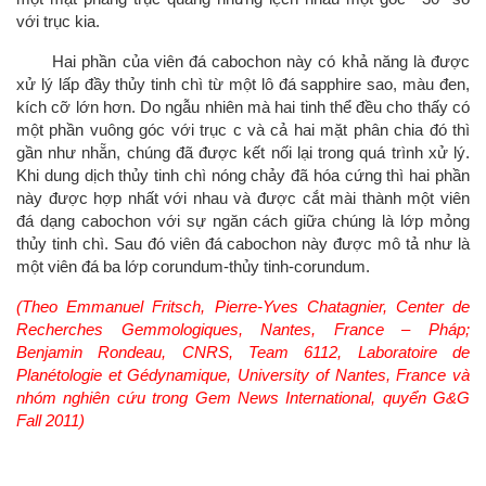
với trục kia.
Hai phần của viên đá cabochon này có khả năng là được
xử lý lấp đầy thủy tinh chì từ một lô đá sapphire sao, màu đen,
kích cỡ lớn hơn. Do ngẫu nhiên mà hai tinh thể đều cho thấy có
một phần vuông góc với trục c và cả hai mặt phân chia đó thì
gần như nhẵn, chúng đã được kết nối lại trong quá trình xử lý.
Khi dung dịch thủy tinh chì nóng chảy đã hóa cứng thì hai phần
này được hợp nhất với nhau và được cắt mài thành một viên
đá dạng cabochon với sự ngăn cách giữa chúng là lớp mỏng
thủy tinh chì. Sau đó viên đá cabochon này được mô tả như là
một viên đá ba lớp corundum-thủy tinh-corundum.
(Theo Emmanuel Fritsch, Pierre-Yves Chatagnier, Center de
Recherches Gemmologiques, Nantes, France – Pháp;
Benjamin Rondeau, CNRS, Team 6112, Laboratoire de
Planétologie et Gédynamique, University of Nantes, France và
nhóm nghiên cứu trong Gem News International, quyển G&G
Fall 2011)