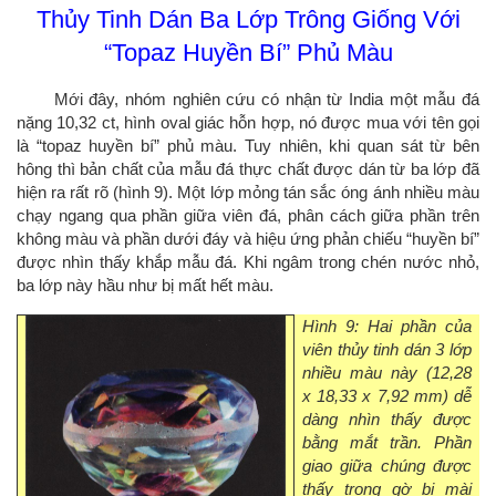
Thủy Tinh Dán Ba Lớp Trông Giống Với
“Topaz Huyền Bí” Phủ Màu
Mới đây, nhóm nghiên cứu có nhận từ India một mẫu đá
nặng 10,32 ct, hình oval giác hỗn hợp, nó được mua với tên gọi
là “topaz huyền bí” phủ màu. Tuy nhiên, khi quan sát từ bên
hông thì bản chất của mẫu đá thực chất được dán từ ba lớp đã
hiện ra rất rõ (hình 9). Một lớp mỏng tán sắc óng ánh nhiều màu
chạy ngang qua phần giữa viên đá, phân cách giữa phần trên
không màu và phần dưới đáy và hiệu ứng phản chiếu “huyền bí”
được nhìn thấy khắp mẫu đá. Khi ngâm trong chén nước nhỏ,
ba lớp này hầu như bị mất hết màu.
Hình 9: Hai phần của
viên thủy tinh dán 3 lớp
nhiều màu này (12,28
x 18,33 x 7,92 mm) dễ
dàng nhìn thấy được
bằng mắt trần. Phần
giao giữa chúng được
thấy trong gờ bị mài