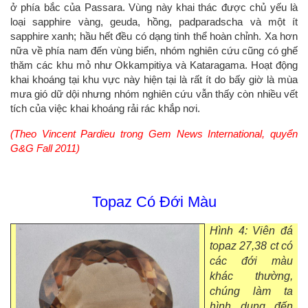
ở phía bắc của Passara. Vùng này khai thác được chủ yếu là
loại sapphire vàng, geuda, hồng, padparadscha và một ít
sapphire xanh; hầu hết đều có dạng tinh thể hoàn chỉnh. Xa hơn
nữa về phía nam đến vùng biển, nhóm nghiên cứu cũng có ghế
thăm các khu mỏ như Okkampitiya và Kataragama. Hoạt động
khai khoáng tại khu vực này hiện tại là rất ít do bấy giờ là mùa
mưa gió dữ dội nhưng nhóm nghiên cứu vẫn thấy còn nhiều vết
tích của việc khai khoáng rải rác khắp nơi.
(Theo Vincent Pardieu trong Gem News International, quyển
G&G Fall 2011)
Topaz Có Đới Màu
Hình 4: Viên đá
topaz 27,38 ct có
các đới màu
khác thường,
chúng làm ta
hình dung đến