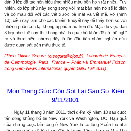
dán 3 lớp đã tạo nên hiệu ứng nhiều màu bền hơn rất nhiều. Tuy
nhiên, do lớp phủ này song song với mặt bàn nên nó sẽ lộ diện
và có màu đối với các vết xước bề mặt và vết mẻ, vỡ (hình
10), điều này làm cho các khiếm khuyết này dễ thấy hơn so với
những phần còn lại không bị phủ màu trên đá. Mặc dù việc dán
3 lớp như thế này thì không phải là quá khó khăn để có thể nghĩ
ra và thựd hiện, nhưng đây là lần đầu tiên nhóm nghiên cứu
được quan sát trên mẫu thực tế.
(Theo Olivier Segura (
), Laboratorie Français
o.segura@bjop.fr
de Gemmologie, Paris, France – Pháp và Emmanuel Fritsch,
trong Gem News International, quyển G&G Fall 2011)
Món Trang Sức Còn Sót Lại Sau Sự Kiện
9/11/2001
Ngày 11 tháng 9 năm 2011, thời điểm kỷ niệm 10 sau cuộc
tấn công khủng bố tại New York và Washington, DC. Hậu quả
của những cuộc tấn công ở New York là có tầng 9 của tòa nhà
văn phòng liền kề tòa tháp đôi, 5 Trung Tâm Thương Mại Thế