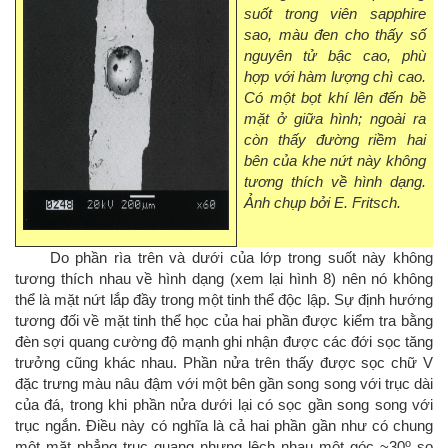
suốt trong viên sapphire
sao, màu đen cho thấy số
nguyên tử bậc cao, phù
hợp với hàm lượng chì cao.
Có một bọt khí lên đến bề
mặt ở giữa hình; ngoài ra
còn thấy đường riềm hai
bên của khe nứt này không
tương thích về hình dạng.
Ảnh chụp bởi E. Fritsch.
Do phần rìa trên và dưới của lớp trong suốt này không
tương thích nhau về hình dạng (xem lại hình 8) nên nó không
thể là mặt nứt lắp đầy trong một tinh thể độc lập. Sự định hướng
tương đối về mặt tinh thể học của hai phần được kiểm tra bằng
đèn sợi quang cường độ mạnh ghi nhận được các đới sọc tăng
trưởng cũng khác nhau. Phần nửa trên thấy được sọc chữ V
đặc trưng màu nâu đậm với một bên gần song song với trục dài
của đá, trong khi phần nửa dưới lại có sọc gần song song với
trục ngắn. Điều này có nghĩa là cả hai phần gần như có chung
o
một mặt phẳng trục quang nhưng lệch nhau một góc ~30
so