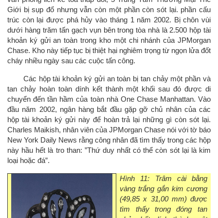
Giới bị sụp đổ nhưng vẫn còn một phần còn sót lại. phần cấu
trúc còn lại được phá hủy vào tháng 1 năm 2002. Bị chôn vùi
dưới hàng trăm tấn gạch vụn bên trong tòa nhà là 2.500 hộp tài
khoản ký gửi an toàn trong kho một chi nhánh của JPMorgan
Chase. Kho này tiếp tục bị thiệt hại nghiêm trọng từ ngọn lửa đốt
cháy nhiều ngày sau các cuộc tấn công.
Các hộp tài khoản ký gửi an toàn bị tan chảy một phần và
tan chảy hoàn toàn dính kết thành một khối sau đó được di
chuyển đến tần hầm của toàn nhà One Chase Manhattan. Vào
đầu năm 2002, ngân hàng bắt đầu gặp gỡ chủ nhân của các
hộp tài khoản ký gửi này để hoàn trả lại những gì còn sót lại.
Charles Maikish, nhân viên của JPMorgan Chase nói với tờ báo
New York Daily News rằng công nhân đã tìm thấy trong các hộp
này hầu hết là tro than: ”Thứ duy nhất có thể còn sót lại là kim
loại hoặc đá”.
Hình 11: Trâm cài bằng
vàng trắng gắn kim cương
(49,85 x 31,00 mm) được
tìm thấy trong đóng tan