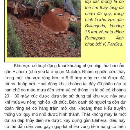
lớp đất mỏng là có
thể tìm thấy tầng đá
chứa đá quý, trong
hình là khu vực gần
Balangoda, khoảng
35 km về phía đông
Ratnapura. Ảnh
chụp bởi V. Pardieu.
Khu vực có hoạt động khai khoáng nhộn nhịp thứ hai nằm
gần Elahera (chủ yếu là ở quận Matale). Nhóm nghiên cứu thấy
trong một khu vực rộng lớn có 9 tổ hợp máy cơ khí được đặt
rải rác khắp nơi. Hoạt động khai khoáng tại đây đã phần nào bị
hạn chế do mùa mưa đến sớm và có thông tin là sẽ có khoảng
20 – 30 máy xúc được đưa vào sử dụng tại khu vực này sau
khi mùa vụ nông nghiệp kết thúc. Bên cạnh đó người ta còn dự
đoán rằng sẽ có hàng trăm mỏ khai khoáng theo kiểu truyền
thống với quy mô nhỏ được hình thành. Thật không may là một
dự án đập thủy điện sẽ được xây dựng gần Elahera, điều này
có thể dẫn đến việc gây ngập lụt nhiều vùng tiềm năng có triển