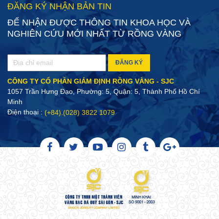
ĐĂNG KÝ NHẬN BẢN TIN
ĐỂ NHẬN ĐƯỢC THÔNG TIN KHOA HỌC VÀ
NGHIÊN CỨU MỚI NHẤT TỪ RỒNG VÀNG
ĐĂNG KÝ
CÔNG TY CỔ PHẦN GIÁM ĐỊNH RỒNG VÀNG - SJC
1057 Trần Hưng Đạo, Phường: 5, Quận: 5, Thành Phố Hồ Chí
Minh
Điện thoại :
(+84).(028) 3822 1079