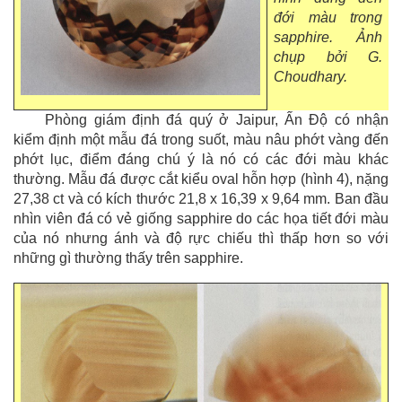
đới màu trong
sapphire. Ảnh
chụp bởi G.
Choudhary.
Phòng giám định đá quý ở Jaipur, Ấn Độ có nhận
kiểm định một mẫu đá trong suốt, màu nâu phớt vàng đến
phớt lục, điểm đáng chú ý là nó có các đới màu khác
thường. Mẫu đá được cắt kiểu oval hỗn hợp (hình 4), nặng
27,38 ct và có kích thước 21,8 x 16,39 x 9,64 mm. Ban đầu
nhìn viên đá có vẻ giống sapphire do các họa tiết đới màu
của nó nhưng ánh và độ rực chiếu thì thấp hơn so với
những gì thường thấy trên sapphire.