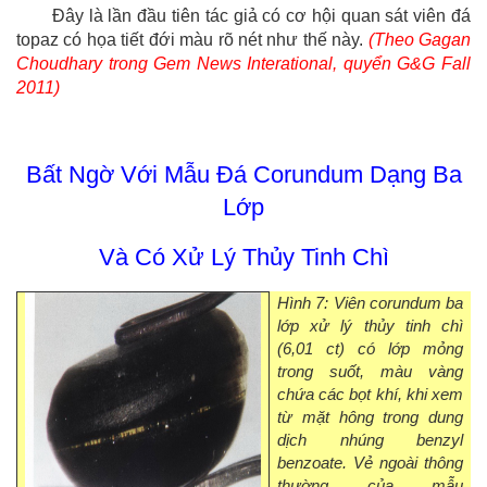
Đây là lần đầu tiên tác giả có cơ hội quan sát viên đá
topaz có họa tiết đới màu rõ nét như thế này.
(Theo Gagan
Choudhary trong Gem News Interational, quyển G&G Fall
2011)
Bất Ngờ Với Mẫu Đá Corundum Dạng Ba
Lớp
Và Có Xử Lý Thủy Tinh Chì
Hình 7: Viên corundum ba
lớp xử lý thủy tinh chì
(6,01 ct) có lớp mỏng
trong suốt, màu vàng
chứa các bọt khí, khi xem
từ mặt hông trong dung
dịch nhúng benzyl
benzoate. Vẻ ngoài thông
thường của mẫu