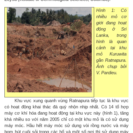
Hình 1: Có
nhiều mỏ cơ
giới đang hoạt
động ở Sri
Lanka, trong
hình là quan
cảnh tại khu
mỏ Kuruwita
gần Ratnapura.
Ảnh chụp bởi
V. Pardieu.
Khu vực xung quanh vùng Ratnapura tiếp tục là khu vực
có hoạt động khai thác đá quý nhộn nhịp nhất. Có 14 tổ hợp
máy cơ khí hóa đang hoạt động tại khu vực này (hình 1), tăng
khá nhiều so với năm 2005 chỉ có một khu mỏ là có sử dụng
máy móc. Hầu hết máy móc sử dụng vòi rồng nước và máy
bom hút cuội sỏi trong các hố và một số nơi thì sử dụng máy