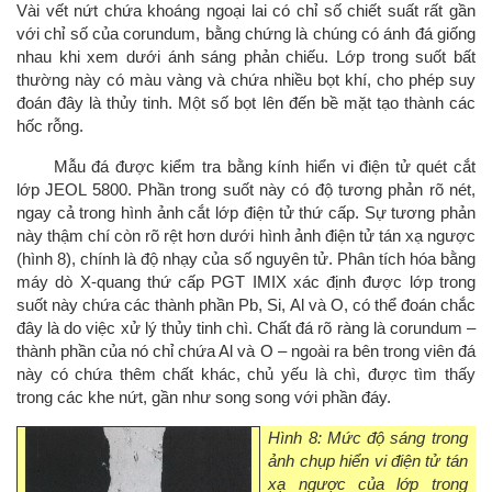
Vài vết nứt chứa khoáng ngoại lai có chỉ số chiết suất rất gần
với chỉ số của corundum, bằng chứng là chúng có ánh đá giống
nhau khi xem dưới ánh sáng phản chiếu. Lớp trong suốt bất
thường này có màu vàng và chứa nhiều bọt khí, cho phép suy
đoán đây là thủy tinh. Một số bọt lên đến bề mặt tạo thành các
hốc rỗng.
Mẫu đá được kiểm tra bằng kính hiển vi điện tử quét cắt
lớp JEOL 5800. Phần trong suốt này có độ tương phản rõ nét,
ngay cả trong hình ảnh cắt lớp điện tử thứ cấp. Sự tương phản
này thậm chí còn rõ rệt hơn dưới hình ảnh điện tử tán xạ ngược
(hình 8), chính là độ nhạy của số nguyên tử. Phân tích hóa bằng
máy dò X-quang thứ cấp PGT IMIX xác định được lớp trong
suốt này chứa các thành phần Pb, Si, Al và O, có thể đoán chắc
đây là do việc xử lý thủy tinh chì. Chất đá rõ ràng là corundum –
thành phần của nó chỉ chứa Al và O – ngoài ra bên trong viên đá
này có chứa thêm chất khác, chủ yếu là chì, được tìm thấy
trong các khe nứt, gần như song song với phần đáy.
Hình 8: Mức độ sáng trong
ảnh chụp hiển vi điện tử tán
xạ ngược của lớp trong