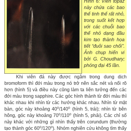
Hình 6: Viên topaz
này chứa các bao
thể tinh thể rất nhỏ,
trong suốt kết hợp
với các chuỗi bao
thể nhỏ dạng đầu
kim tạo thành họa
tiết “đuôi sao chổi”.
Ảnh chụp hiển vi
bởi G. Choudhary;
phóng đại 45 lần.
Khi viên đá này được ngâm trong dung dịch
bromoform thì đới màu trong nó trở nên sắc nét và nổi rõ
hơn (hình 5) và điều này cũng làm ta liên tưởng đến các
đới màu trong sapphire. Các góc hình thành từ đới màu thì
khác nhau khi nhìn từ các hướng khác nhau. Nhìn từ mặt
o
o
bàn, góc này khoảng 40
/140
(hình 5, trái); nhìn từ bên
o
o
hông, góc này khoảng 70
/110
(hình 5, phải). Các chỉ số
này khác với những gì nhìn thấy trên corundum (thường
o
o
tạo thành góc 60
/120
). Nhóm nghiên cứu không tìm thấy