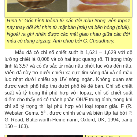
Hình 5: Góc hình thành từ các đới màu trong viên topaz
này thay đổi khi nhìn từ mặt bàn (trái) và bên hông (phải).
Ngoài ra ghi nhận được các mặt giao nhau giữa các đới
màu có dạng zigzag. Ảnh chụp bởi G. Choudhary.
Mẫu đá có chỉ số chiết suất là 1,621 – 1,629 với độ
lưỡng chiết là 0,008 và có hai trục quang rõ. Tỉ trọng thủy
tĩnh là 3,57 và có đa sắc từ màu nâu phớt lục vừa đến nâu.
Viên đá này trơ dưới chiếu xạ cực tím sóng dài và có màu
lục nhạt dưới chiếu xạ UV sóng ngắn. Không quan sát
được vạch phổ hấp thu dưới phổ kế để bàn. Chỉ số chiết
suất và tỷ trọng thì phù hợp với topaz; chỉ số chiết suất
điểm cho thấy nó có thành phần OH/F trung bình, trong khi
chỉ số tỷ trọng thì lại phù hợp với loại topaz giàu F (R.
th
Webster, Gems, 5
, được chỉnh sửa và biên tập lại bởi P.
G. Read, Butterworth-Heinemann, Oxford, UK, 1994, trang
150 – 163).