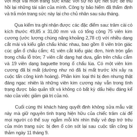
với một vài món trang sức khác với sự nổ lực hết sức để thu
hồi lại những tài sản của mình. Công ty bảo hiểm đã thẩm định
và trả món trang sức này lại cho chủ nhân sau sáu tháng.
Qua kiểm tra ghi nhận được các đặc điểm sau: trâm cài có
kích thước 49,85 x 31,00 mm và có tổng cộng 75 viên kim
cương (ước lượng chúng nặng khoảng 2,78 ct) với nhiều dạng
cắt mài và kiểu gắn chấu khác nhau, bao gồm 8 viên tròn giác
cúc gắn ổ chấu cắm; 41 viên cắt kiểu giác đơn, hình tròn gắn
trong chấu lỗ tròn; 7 viên cắt dạng hạt dưa, gắn trên chấu cắm
và 19 viên dạng baguette trong ổ chấu lùa. Có một viên kim
cương đã bị mất (dường như nó đã bị mất trước khi xảy ra
cuộc tấn công kinh hoàng). Phần kim loại thì bị đen nhưng thật
đáng ngạc nhiên là những viên kim cương này vẫn trong tình
trạng được bảo quản tốt và không có bất kỳ dấu hiệu đáng kể
nào của việc giảm giá trị của nó.
Cuối cùng thì khách hàng quyết định không sửa mẫu vật
này mà giữ nguyên tình trạng hiện hữu của chiếc trâm cài để
mọi người có thể suy ngẫm mỗi khi nhìn thấy vẻ đẹp trớ trêu
của món trang sức bị đen ố còn sót lại sau cuộc tấn công bi
thảm ngày 11 tháng 9.