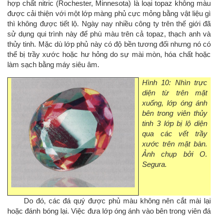
hợp chất nitric (Rochester, Minnesota) là loại topaz không màu
được cải thiện với một lớp màng phủ cực mỏng bằng vật liệu gì
thì không được tiết lộ. Ngày nay nhiều công ty trên thế giới đã
sử dụng qui trình này để phù màu trên cả topaz, thạch anh và
thủy tinh. Mặc dù lớp phủ này có độ bền tương đối nhưng nó có
thể bị trầy xước hoặc hư hỏng do sự mài mòn, hóa chất hoặc
làm sạch bằng máy siêu âm.
Hình 10: Nhìn trực
diện từ trên mặt
xuống, lớp óng ánh
bên trong viên thủy
tinh 3 lớp bị lộ diện
qua các vết trầy
xước trên mặt bàn.
Ảnh chụp bởi O.
Segura.
Do đó, các đá quý được phủ màu không nên cắt mài lại
hoặc đánh bóng lại. Việc đưa lớp óng ánh vào bên trong viên đá