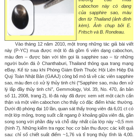
cabochon này có dạng
của sapphire sao, màu
đen từ Thailand (ảnh đính
kèm). Ảnh chụp bởi E.
Fritsch và B. Rondeau.
Vào tháng 12 năm 2010, một trong những tác giả bài viết
này (P-YC) mua được một lô đá gồm 6 viên dạng cabochon,
màu đen – được bán với tên gọi là sapphire sao – từ những
người buôn đá ở Chanthaburi, Thailand thông qua trang mạng
eBay. Kể từ sau khi Phòng Giám Định Thuộc Hội Liên Hiệp Đá
Quý Toàn Nhật Bản (GAAJ) công bố mô tả về các viên sapphire
sao, màu đen có xử lý thủy tinh chì (“Sapphire sao, màu đen xử
lý lắp đầy thủy tinh chì”, Gemmology, Vol. 39, No. 470, ấn bản
số 11, 2008, trang 2), lô đá này đã được xem xét một cách cẩn
thận và một viên cabochon cho thấy có đặc điểm khác thường.
Dưới độ phóng đại 10 lần, quan sát thấy trong viên đá 6,01 ct có
một lớp mỏng, trong suốt cắt ngang ở khoảng giữa viên đá, gần
song song với phần đáy và chỗ dày nhất của lớp này ~0,5 mm
(hình 7). Những kiểm tra ngọc học cơ bản thu được các kết quả
sau: chỉ số chiết suất điểm ~1,76 và tỉ trọng thủy tĩnh là 4,00.