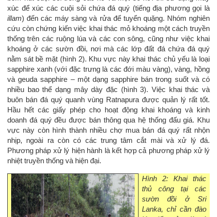
xúc để xúc các cuội sỏi chứa đá quý (tiếng địa phương gọi là
illam
) đến các máy sàng và rửa để tuyển quặng. Nhóm nghiên
cứu còn chứng kiến việc khai thác mỏ khoáng một cách truyền
thống trên các ruộng lúa và các con sông, cũng như việc khai
khoáng ở các sườn đồi, nơi mà các lớp đất đá chứa đá quý
nằm sát bề mặt (hình 2). Khu vực này khai thác chủ yếu là loại
sapphire xanh (với đặc trưng là các đới màu vàng), vàng, hồng
và geuda sapphire – một dạng sapphire bán trong suốt và có
nhiều bao thể dạng mây dày đặc (hình 3). Việc khai thác và
buôn bán đá quý quanh vùng Ratnapura được quản lý rất tốt.
Hầu hết các giấy phép cho hoạt động khai khoáng và kinh
doanh đá quý đều được bán thông qua hệ thống đấu giá. Khu
vực này còn hình thành nhiều chợ mua bán đá quý rất nhộn
nhịp, ngoài ra còn có các trung tâm cắt mài và xử lý đá.
Phương pháp xử lý hiện hành là kết hợp cả phương pháp xử lý
nhiệt truyền thống và hiện đại.
Hình 2: Khai thác
thủ công tại các
sườn đồi ở Sri
Lanka, chỉ cần đào