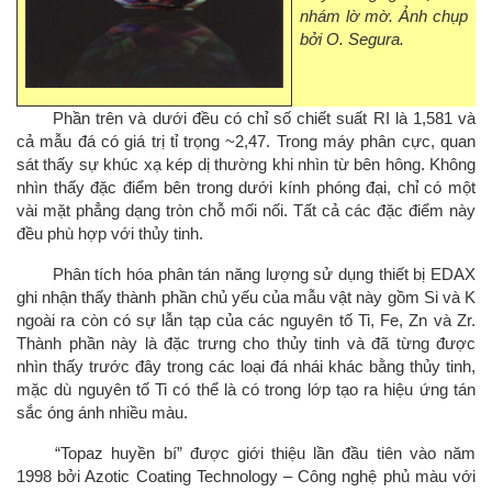
nhám lờ mờ. Ảnh chụp
bởi O. Segura.
Phần trên và dưới đều có chỉ số chiết suất RI là 1,581 và
cả mẫu đá có giá trị tỉ trọng ~2,47. Trong máy phân cực, quan
sát thấy sự khúc xạ kép dị thường khi nhìn từ bên hông. Không
nhìn thấy đặc điểm bên trong dưới kính phóng đại, chỉ có một
vài mặt phẳng dạng tròn chỗ mối nối. Tất cả các đặc điểm này
đều phù hợp với thủy tinh.
Phân tích hóa phân tán năng lượng sử dụng thiết bị EDAX
ghi nhận thấy thành phần chủ yếu của mẫu vật này gồm Si và K
ngoài ra còn có sự lẫn tạp của các nguyên tố Ti, Fe, Zn và Zr.
Thành phần này là đặc trưng cho thủy tinh và đã từng được
nhìn thấy trước đây trong các loại đá nhái khác bằng thủy tinh,
mặc dù nguyên tố Ti có thể là có trong lớp tạo ra hiệu ứng tán
sắc óng ánh nhiều màu.
“Topaz huyền bí” được giới thiệu lần đầu tiên vào năm
1998 bởi Azotic Coating Technology – Công nghệ phủ màu với