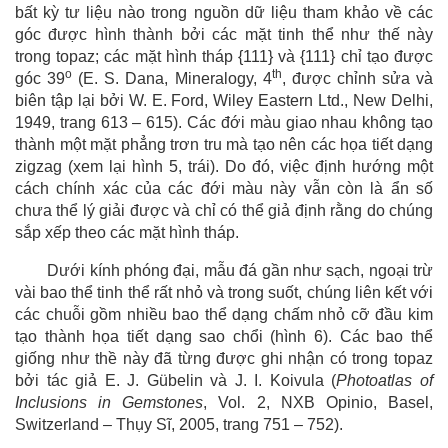
bất kỳ tư liệu nào trong nguồn dữ liệu tham khảo về các
góc được hình thành bởi các mặt tinh thể như thế này
trong topaz; các mặt hình tháp {111} và {111} chỉ tạo được
o
th
góc 39
(E. S. Dana, Mineralogy, 4
, được chỉnh sửa và
biên tập lại bởi W. E. Ford, Wiley Eastern Ltd., New Delhi,
1949, trang 613 – 615). Các đới màu giao nhau không tạo
thành một mặt phẳng trơn tru mà tạo nên các họa tiết dạng
zigzag (xem lại hình 5, trái). Do đó, việc định hướng một
cách chính xác của các đới màu này vẫn còn là ẩn số
chưa thể lý giải được và chỉ có thể giả định rằng do chúng
sắp xếp theo các mặt hình tháp.
Dưới kính phóng đại, mẫu đá gần như sạch, ngoại trừ
vài bao thể tinh thể rất nhỏ và trong suốt, chúng liên kết với
các chuỗi gồm nhiều bao thể dạng chấm nhỏ cỡ đầu kim
tạo thành họa tiết dạng sao chổi (hình 6). Các bao thể
giống như thề này đã từng được ghi nhận có trong topaz
bởi tác giả E. J. Gübelin và J. I. Koivula (
Photoatlas of
Inclusions in Gemstones
, Vol. 2, NXB Opinio, Basel,
Switzerland – Thụy Sĩ, 2005, trang 751 – 752).