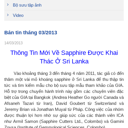
Bộ sưu tập ảnh
Video
Bản tin tháng 03/2013
14/03/2013
Thông Tin Mới Về Sapphire Được Khai
Thác Ở Sri Lanka
Vào khoảng tháng 3 đến tháng 4 năm 2011, tác giả có đến
thăm một vài mỏ khoáng sapphire ở Sri Lanka để thu thập tin
tức và tìm kiếm mẫu cho bộ sưu tập mẫu tham khảo của GIA.
Hỗ trợ trong chuyến hành trình này gồm các chuyên viên đặc
biệt của GIA tại Bangkok (Andrea Heather Go người Canada và
Afsaneh Tazari từ Iran), David Goubert từ Switzerland và
Jeremy Brian và Jonathan Muyal từ Pháp. Công việc của nhóm
được thuận lợi hơn nhờ sự giúp sức của các thành viên ICA
như Armil Samon (Sapphire Cutters Ltd., Colombo) và Gamini
Zoysa (Institute of Gemmological Sciences, Colombo).