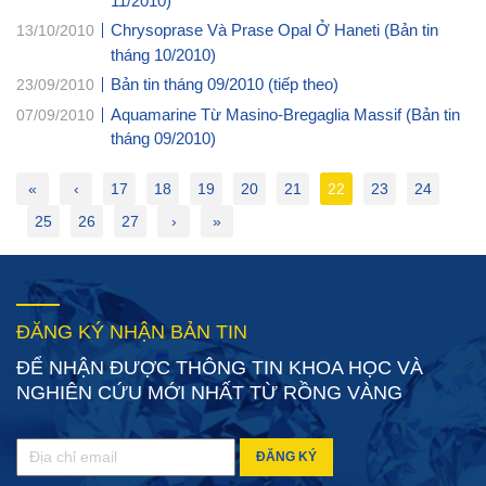
Chrysoprase Và Prase Opal Ở Haneti (Bản tin
13/10/2010
tháng 10/2010)
Bản tin tháng 09/2010 (tiếp theo)
23/09/2010
Aquamarine Từ Masino-Bregaglia Massif (Bản tin
07/09/2010
tháng 09/2010)
«
‹
17
18
19
20
21
22
23
24
25
26
27
›
»
ĐĂNG KÝ NHẬN BẢN TIN
ĐỂ NHẬN ĐƯỢC THÔNG TIN KHOA HỌC VÀ
NGHIÊN CỨU MỚI NHẤT TỪ RỒNG VÀNG
ĐĂNG KÝ