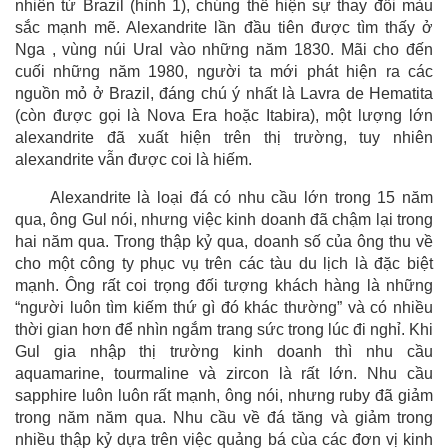
nhiên từ Brazil (hình 1), chúng thể hiện sự thay đổi màu
sắc mạnh mẽ. Alexandrite lần đầu tiên được tìm thấy ở
Nga , vùng núi Ural vào những năm 1830. Mãi cho đến
cuối những năm 1980, người ta mới phát hiện ra các
nguồn mỏ ở Brazil, đáng chú ý nhất là Lavra de Hematita
(còn được gọi là Nova Era hoặc Itabira), một lượng lớn
alexandrite đã xuất hiện trên thị trường, tuy nhiên
alexandrite vẫn được coi là hiếm.
Alexandrite là loại đá có nhu cầu lớn trong 15 năm
qua, ông Gul nói, nhưng việc kinh doanh đã chậm lại trong
hai năm qua. Trong thập kỷ qua, doanh số của ông thu về
cho một công ty phục vụ trên các tàu du lịch là đặc biệt
mạnh. Ông rất coi trọng đối tượng khách hàng là những
“người luôn tìm kiếm thứ gì đó khác thường” và có nhiều
thời gian hơn để nhìn ngắm trang sức trong lúc đi nghỉ. Khi
Gul gia nhập thị trường kinh doanh thì nhu cầu
aquamarine, tourmaline và zircon là rất lớn. Nhu cầu
sapphire luôn luôn rất mạnh, ông nói, nhưng ruby đã giảm
trong năm năm qua. Nhu cầu về đá tăng và giảm trong
nhiều thập kỷ dựa trên việc quảng bá cùa các đơn vị kinh