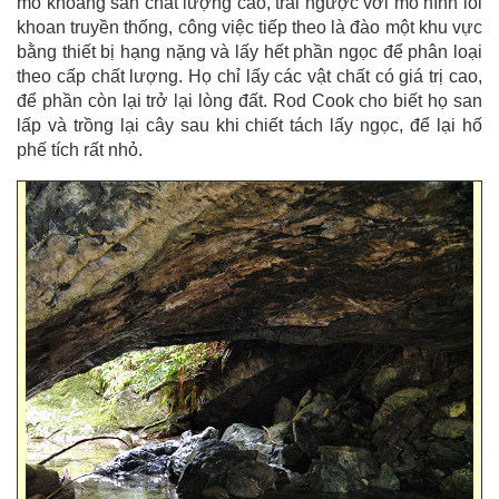
mỏ khoáng sản chất lượng cao, trái ngược với mô hình lõi
khoan truyền thống, công việc tiếp theo là đào một khu vực
bằng thiết bị hạng nặng và lấy hết phần ngọc để phân loại
theo cấp chất lượng. Họ chỉ lấy các vật chất có giá trị cao,
để phần còn lại trở lại lòng đất. Rod Cook cho biết họ san
lấp và trồng lại cây sau khi chiết tách lấy ngọc, để lại hố
phế tích rất nhỏ.