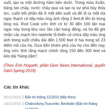
suối, tạo ra một đường hầm bên dưới. Trong mùa Xuân,
băng tan chảy, nước chảy qua và tạo ra sự phá hủy thủy
lực, cuốn trôi phần đá ở một bên suối và để lộ ra một vỉa
ngọc thạch có dãy màu óng ánh rộng 2 feet đi lên từ trong
lòng núi. Rod Cook ước tính có từ 30 đến 100 tấn loại
ngọc này trong khu vực lân cận hang động, và họ đã ghi
nhận các mạch lớn nephrite lộ thiên có chứa dãy màu óng
ánh trong suốt chiều dài đến 1.500 feet ở hai trong số 23
điểm mỏ của họ. Dựa trên khám phá của họ cho đến nay,
ông ước tính rằng mạch chính rộng 150 đến 300 feet và
kéo dài “hàng dặm”.
(Theo Erin Hogarth, phần Gem News International, quyển
G&G Spring 2019)
Các tin khác
Bản tin tháng 11/2010 (tiếp theo)
25/11/2010
Chalcedony,Tsavorite, Benitoite (Bản tin tháng
10/11/2010
11/2010)