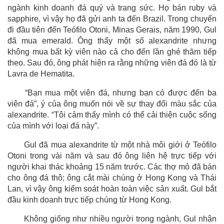
ngành kinh doanh đá quý và trang sức. Họ bán ruby và
sapphire, vì vậy họ đã gửi anh ta đến Brazil. Trong chuyến
đi đầu tiên đến Teófilo Otoni, Minas Gerais, năm 1990, Gul
đã mua emerald. Ông thấy một số alexandrite nhưng
không mua bất kỳ viên nào cả cho đến lần ghé thăm tiếp
theo. Sau đó, ông phát hiện ra rằng những viên đá đó là từ
Lavra de Hematita.
“Bạn mua một viên đá, nhưng bạn có được đến ba
viên đá”, ý của ông muốn nói về sự thay đổi màu sắc của
alexandrite. “Tôi cảm thấy mình có thể cải thiện cuộc sống
của mình với loại đá này”.
Gul đã mua alexandrite từ một nhà môi giới ở Teófilo
Otoni trong vài năm và sau đó ông liên hệ trực tiếp với
người khai thác khoảng 15 năm trước. Các thợ mỏ đã bán
cho ông đá thô; ông cắt mài chúng ở Hong Kong và Thái
Lan, vì vậy ông kiểm soát hoàn toàn việc sản xuất. Gul bắt
đầu kinh doanh trực tiếp chúng từ Hong Kong.
Không giống như nhiều người trong ngành, Gul nhận