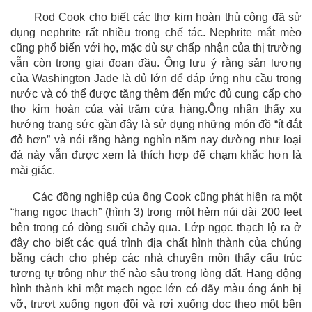
Rod Cook cho biết các thợ kim hoàn thủ công đã sử
dụng nephrite rất nhiều trong chế tác. Nephrite mắt mèo
cũng phổ biến với họ, mặc dù sự chấp nhận của thị trường
vẫn còn trong giai đoạn đầu. Ông lưu ý rằng sản lượng
của Washington Jade là đủ lớn để đáp ứng nhu cầu trong
nước và có thể được tăng thêm đến mức đủ cung cấp cho
thợ kim hoàn của vài trăm cửa hàng.Ông nhận thấy xu
hướng trang sức gần đây là sử dụng những món đồ “ít đắt
đỏ hơn” và nói rằng hàng nghìn năm nay dường như loại
đá này vẫn được xem là thích hợp để chạm khắc hơn là
mài giác.
Các đồng nghiệp của ông Cook cũng phát hiện ra một
“hang ngọc thạch” (hình 3) trong một hẻm núi dài 200 feet
bên trong có dòng suối chảy qua. Lớp ngọc thạch lộ ra ở
đây cho biết các quá trình địa chất hình thành của chúng
bằng cách cho phép các nhà chuyên môn thấy cấu trúc
tương tự trông như thế nào sâu trong lòng đất. Hang động
hình thành khi một mạch ngọc lớn có dãy màu óng ánh bị
vỡ, trượt xuống ngọn đồi và rơi xuống dọc theo một bên