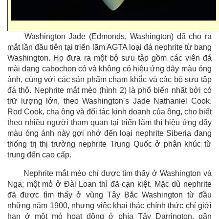
Washington Jade (Edmonds, Washington) đã cho ra
mắt lần đầu tiên tại triển lãm AGTA loại đá nephrite từ bang
Washington. Họ đưa ra một bộ sưu tập gồm các viên đá
mài dạng cabochon có và không có hiệu ứng dãy màu óng
ánh, cùng với các sản phẩm chạm khắc và các bộ sưu tập
đá thô. Nephrite mắt mèo (hình 2) là phổ biến nhất bởi có
trữ lượng lớn, theo Washington’s Jade Nathaniel Cook.
Rod Cook, cha ông và đối tác kinh doanh của ông, cho biết
theo nhiều người tham quan tại triển lãm thì hiệu ứng dãy
màu óng ánh này gợi nhớ đến loại nephrite Siberia đang
thống trị thị trường nephrite Trung Quốc ở phân khúc từ
trung đến cao cấp.
Nephrite mắt mèo chỉ được tìm thấy ở Washington và
Nga; một mỏ ở Đài Loan thì đã cạn kiệt. Mặc dù nephrite
đã được tìm thấy ở vùng Tây Bắc Washington từ đầu
những năm 1900, nhưng việc khai thác chính thức chỉ giới
hạn ở một mỏ hoạt động ở phía Tây Darrington, gần