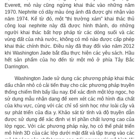
Everett, mỏ này cũng ngừng khai thác vào những năm
1970. Nephrite có dãy màu óng ánh đã được ghi nhận vào
năm 1974. Kể từ đó, một “thị trường xám” khai thác thủ
công loại nephrite này đã được hình thành, do những
người khai thác bất hợp pháp từ các dòng suối và các
vùng đất của nhà nước, không có mỏ nào được cấp phép
khai thác chính thức. Điều này đã thay đổi vào năm 2012
khi Washington Jade bắt đầu thực hiện các yêu sách. Hầu
hết sản phẩm của họ đến từ một mỏ ở phía Tây Bắc
Darrington.
Washington Jade sử dụng các phương pháp khai thác
dấu chân nhỏ có cải tiến thay cho các phương pháp truyền
thống chiếm lĩnh bấy lâu nay. Để xác định một lớp ngọc, họ
sử dụng mẫu nhận dạng để xem xét các mô hình địa chất
của khu vực, cùng với các chỉ số sinh học như loài cây và
sự phát triển của địa y. Khảo sát từ tính và độ truyền dẫn
được sử dụng để xác định vị trí phần chất lượng cao của
lớp ngọc. Với các phương pháp này, họ có thể phát triển
mô hình 3D của các lớp dưới mặt đất và tập trung vào các