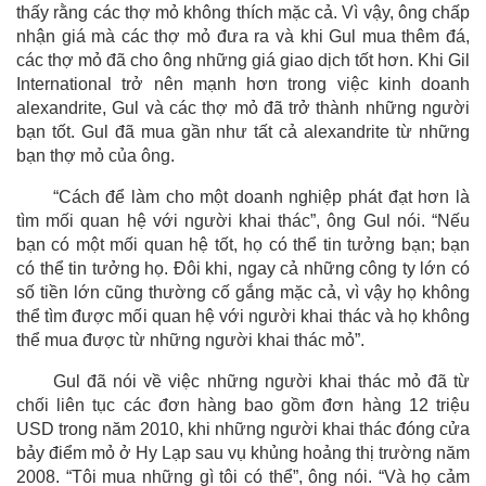
thấy rằng các thợ mỏ không thích mặc cả. Vì vậy, ông chấp
nhận giá mà các thợ mỏ đưa ra và khi Gul mua thêm đá,
các thợ mỏ đã cho ông những giá giao dịch tốt hơn. Khi Gil
International trở nên mạnh hơn trong việc kinh doanh
alexandrite, Gul và các thợ mỏ đã trở thành những người
bạn tốt. Gul đã mua gần như tất cả alexandrite từ những
bạn thợ mỏ của ông.
“Cách để làm cho một doanh nghiệp phát đạt hơn là
tìm mối quan hệ với người khai thác”, ông Gul nói. “Nếu
bạn có một mối quan hệ tốt, họ có thể tin tưởng bạn; bạn
có thể tin tưởng họ. Đôi khi, ngay cả những công ty lớn có
số tiền lớn cũng thường cố gắng mặc cả, vì vậy họ không
thể tìm được mối quan hệ với người khai thác và họ không
thể mua được từ những người khai thác mỏ”.
Gul đã nói về việc những người khai thác mỏ đã từ
chối liên tục các đơn hàng bao gồm đơn hàng 12 triệu
USD trong năm 2010, khi những người khai thác đóng cửa
bảy điểm mỏ ở Hy Lạp sau vụ khủng hoảng thị trường năm
2008. “Tôi mua những gì tôi có thể”, ông nói. “Và họ cảm