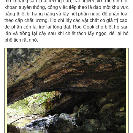
mỏ khoáng sản chất lượng cao, trái ngược với mô hình lõi
khoan truyền thống, công việc tiếp theo là đào một khu vực
bằng thiết bị hạng nặng và lấy hết phần ngọc để phân loại
theo cấp chất lượng. Họ chỉ lấy các vật chất có giá trị cao,
để phần còn lại trở lại lòng đất. Rod Cook cho biết họ san
lấp và trồng lại cây sau khi chiết tách lấy ngọc, để lại hố
phế tích rất nhỏ.