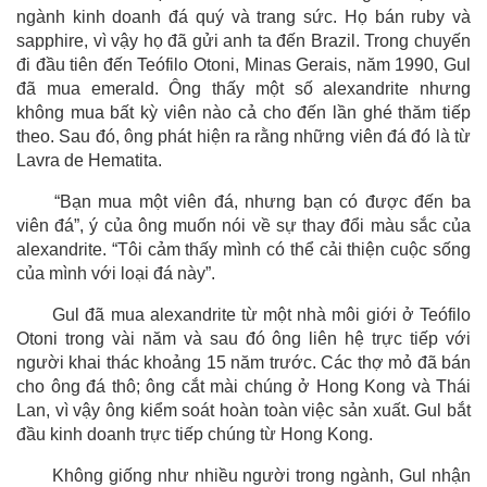
ngành kinh doanh đá quý và trang sức. Họ bán ruby và
sapphire, vì vậy họ đã gửi anh ta đến Brazil. Trong chuyến
đi đầu tiên đến Teófilo Otoni, Minas Gerais, năm 1990, Gul
đã mua emerald. Ông thấy một số alexandrite nhưng
không mua bất kỳ viên nào cả cho đến lần ghé thăm tiếp
theo. Sau đó, ông phát hiện ra rằng những viên đá đó là từ
Lavra de Hematita.
“Bạn mua một viên đá, nhưng bạn có được đến ba
viên đá”, ý của ông muốn nói về sự thay đổi màu sắc của
alexandrite. “Tôi cảm thấy mình có thể cải thiện cuộc sống
của mình với loại đá này”.
Gul đã mua alexandrite từ một nhà môi giới ở Teófilo
Otoni trong vài năm và sau đó ông liên hệ trực tiếp với
người khai thác khoảng 15 năm trước. Các thợ mỏ đã bán
cho ông đá thô; ông cắt mài chúng ở Hong Kong và Thái
Lan, vì vậy ông kiểm soát hoàn toàn việc sản xuất. Gul bắt
đầu kinh doanh trực tiếp chúng từ Hong Kong.
Không giống như nhiều người trong ngành, Gul nhận