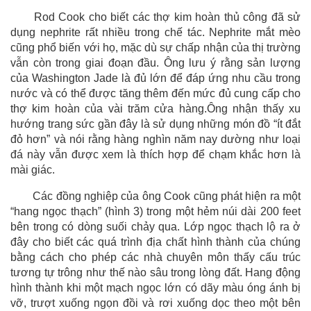
Rod Cook cho biết các thợ kim hoàn thủ công đã sử
dụng nephrite rất nhiều trong chế tác. Nephrite mắt mèo
cũng phổ biến với họ, mặc dù sự chấp nhận của thị trường
vẫn còn trong giai đoạn đầu. Ông lưu ý rằng sản lượng
của Washington Jade là đủ lớn để đáp ứng nhu cầu trong
nước và có thể được tăng thêm đến mức đủ cung cấp cho
thợ kim hoàn của vài trăm cửa hàng.Ông nhận thấy xu
hướng trang sức gần đây là sử dụng những món đồ “ít đắt
đỏ hơn” và nói rằng hàng nghìn năm nay dường như loại
đá này vẫn được xem là thích hợp để chạm khắc hơn là
mài giác.
Các đồng nghiệp của ông Cook cũng phát hiện ra một
“hang ngọc thạch” (hình 3) trong một hẻm núi dài 200 feet
bên trong có dòng suối chảy qua. Lớp ngọc thạch lộ ra ở
đây cho biết các quá trình địa chất hình thành của chúng
bằng cách cho phép các nhà chuyên môn thấy cấu trúc
tương tự trông như thế nào sâu trong lòng đất. Hang động
hình thành khi một mạch ngọc lớn có dãy màu óng ánh bị
vỡ, trượt xuống ngọn đồi và rơi xuống dọc theo một bên