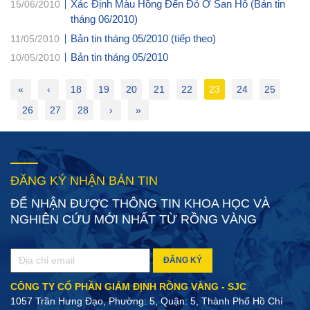
Xác Định Màu Hồng Đến Đỏ Ở San Hô (Bản tin
15/06/2010
tháng 06/2010)
Bản tin tháng 05/2010 (tiếp theo)
11/05/2010
Bản tin tháng 05/2010
10/05/2010
«
‹
18
19
20
21
22
23
24
25
26
27
28
›
»
ĐĂNG KÝ NHẬN BẢN TIN
ĐỂ NHẬN ĐƯỢC THÔNG TIN KHOA HỌC VÀ
NGHIÊN CỨU MỚI NHẤT TỪ RỒNG VÀNG
ĐĂNG KÝ
CÔNG TY CỔ PHẦN GIÁM ĐỊNH RỒNG VÀNG - SJC
1057 Trần Hưng Đạo, Phường: 5, Quận: 5, Thành Phố Hồ Chí