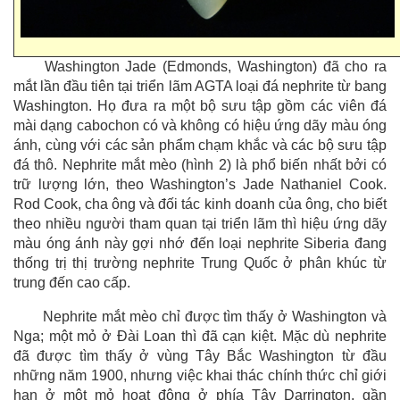
Washington Jade (Edmonds, Washington) đã cho ra
mắt lần đầu tiên tại triển lãm AGTA loại đá nephrite từ bang
Washington. Họ đưa ra một bộ sưu tập gồm các viên đá
mài dạng cabochon có và không có hiệu ứng dãy màu óng
ánh, cùng với các sản phẩm chạm khắc và các bộ sưu tập
đá thô. Nephrite mắt mèo (hình 2) là phổ biến nhất bởi có
trữ lượng lớn, theo Washington’s Jade Nathaniel Cook.
Rod Cook, cha ông và đối tác kinh doanh của ông, cho biết
theo nhiều người tham quan tại triển lãm thì hiệu ứng dãy
màu óng ánh này gợi nhớ đến loại nephrite Siberia đang
thống trị thị trường nephrite Trung Quốc ở phân khúc từ
trung đến cao cấp.
Nephrite mắt mèo chỉ được tìm thấy ở Washington và
Nga; một mỏ ở Đài Loan thì đã cạn kiệt. Mặc dù nephrite
đã được tìm thấy ở vùng Tây Bắc Washington từ đầu
những năm 1900, nhưng việc khai thác chính thức chỉ giới
hạn ở một mỏ hoạt động ở phía Tây Darrington, gần