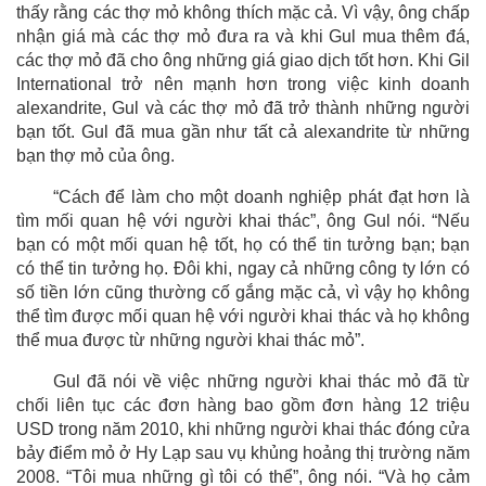
thấy rằng các thợ mỏ không thích mặc cả. Vì vậy, ông chấp
nhận giá mà các thợ mỏ đưa ra và khi Gul mua thêm đá,
các thợ mỏ đã cho ông những giá giao dịch tốt hơn. Khi Gil
International trở nên mạnh hơn trong việc kinh doanh
alexandrite, Gul và các thợ mỏ đã trở thành những người
bạn tốt. Gul đã mua gần như tất cả alexandrite từ những
bạn thợ mỏ của ông.
“Cách để làm cho một doanh nghiệp phát đạt hơn là
tìm mối quan hệ với người khai thác”, ông Gul nói. “Nếu
bạn có một mối quan hệ tốt, họ có thể tin tưởng bạn; bạn
có thể tin tưởng họ. Đôi khi, ngay cả những công ty lớn có
số tiền lớn cũng thường cố gắng mặc cả, vì vậy họ không
thể tìm được mối quan hệ với người khai thác và họ không
thể mua được từ những người khai thác mỏ”.
Gul đã nói về việc những người khai thác mỏ đã từ
chối liên tục các đơn hàng bao gồm đơn hàng 12 triệu
USD trong năm 2010, khi những người khai thác đóng cửa
bảy điểm mỏ ở Hy Lạp sau vụ khủng hoảng thị trường năm
2008. “Tôi mua những gì tôi có thể”, ông nói. “Và họ cảm