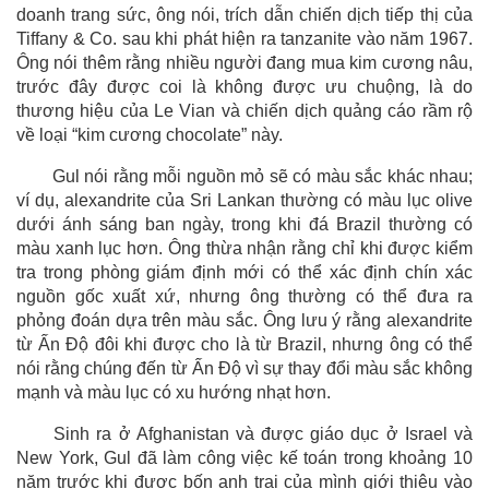
doanh trang sức, ông nói, trích dẫn chiến dịch tiếp thị của
Tiffany & Co. sau khi phát hiện ra tanzanite vào năm 1967.
Ông nói thêm rằng nhiều người đang mua kim cương nâu,
trước đây được coi là không được ưu chuộng, là do
thương hiệu của Le Vian và chiến dịch quảng cáo rầm rộ
về loại “kim cương chocolate” này.
Gul nói rằng mỗi nguồn mỏ sẽ có màu sắc khác nhau;
ví dụ, alexandrite của Sri Lankan thường có màu lục olive
dưới ánh sáng ban ngày, trong khi đá Brazil thường có
màu xanh lục hơn. Ông thừa nhận rằng chỉ khi được kiểm
tra trong phòng giám định mới có thể xác định chín xác
nguồn gốc xuất xứ, nhưng ông thường có thể đưa ra
phỏng đoán dựa trên màu sắc. Ông lưu ý rằng alexandrite
từ Ấn Độ đôi khi được cho là từ Brazil, nhưng ông có thể
nói rằng chúng đến từ Ấn Độ vì sự thay đổi màu sắc không
mạnh và màu lục có xu hướng nhạt hơn.
Sinh ra ở Afghanistan và được giáo dục ở Israel và
New York, Gul đã làm công việc kế toán trong khoảng 10
năm trước khi được bốn anh trai của mình giới thiệu vào