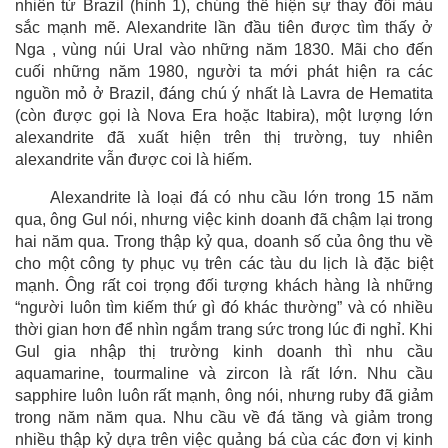
nhiên từ Brazil (hình 1), chúng thể hiện sự thay đổi màu
sắc mạnh mẽ. Alexandrite lần đầu tiên được tìm thấy ở
Nga , vùng núi Ural vào những năm 1830. Mãi cho đến
cuối những năm 1980, người ta mới phát hiện ra các
nguồn mỏ ở Brazil, đáng chú ý nhất là Lavra de Hematita
(còn được gọi là Nova Era hoặc Itabira), một lượng lớn
alexandrite đã xuất hiện trên thị trường, tuy nhiên
alexandrite vẫn được coi là hiếm.
Alexandrite là loại đá có nhu cầu lớn trong 15 năm
qua, ông Gul nói, nhưng việc kinh doanh đã chậm lại trong
hai năm qua. Trong thập kỷ qua, doanh số của ông thu về
cho một công ty phục vụ trên các tàu du lịch là đặc biệt
mạnh. Ông rất coi trọng đối tượng khách hàng là những
“người luôn tìm kiếm thứ gì đó khác thường” và có nhiều
thời gian hơn để nhìn ngắm trang sức trong lúc đi nghỉ. Khi
Gul gia nhập thị trường kinh doanh thì nhu cầu
aquamarine, tourmaline và zircon là rất lớn. Nhu cầu
sapphire luôn luôn rất mạnh, ông nói, nhưng ruby đã giảm
trong năm năm qua. Nhu cầu về đá tăng và giảm trong
nhiều thập kỷ dựa trên việc quảng bá cùa các đơn vị kinh