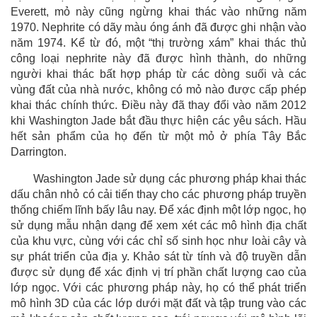
Everett, mỏ này cũng ngừng khai thác vào những năm
1970. Nephrite có dãy màu óng ánh đã được ghi nhận vào
năm 1974. Kể từ đó, một “thị trường xám” khai thác thủ
công loại nephrite này đã được hình thành, do những
người khai thác bất hợp pháp từ các dòng suối và các
vùng đất của nhà nước, không có mỏ nào được cấp phép
khai thác chính thức. Điều này đã thay đổi vào năm 2012
khi Washington Jade bắt đầu thực hiện các yêu sách. Hầu
hết sản phẩm của họ đến từ một mỏ ở phía Tây Bắc
Darrington.
Washington Jade sử dụng các phương pháp khai thác
dấu chân nhỏ có cải tiến thay cho các phương pháp truyền
thống chiếm lĩnh bấy lâu nay. Để xác định một lớp ngọc, họ
sử dụng mẫu nhận dạng để xem xét các mô hình địa chất
của khu vực, cùng với các chỉ số sinh học như loài cây và
sự phát triển của địa y. Khảo sát từ tính và độ truyền dẫn
được sử dụng để xác định vị trí phần chất lượng cao của
lớp ngọc. Với các phương pháp này, họ có thể phát triển
mô hình 3D của các lớp dưới mặt đất và tập trung vào các