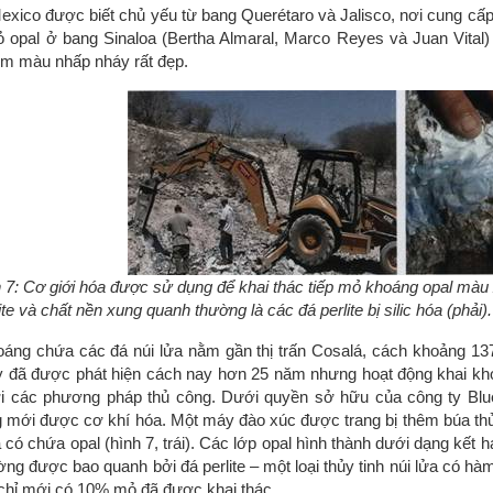
xico được biết chủ yếu từ bang Querétaro và Jalisco, nơi cung cấp loạ
 opal ở bang Sinaloa (Bertha Almaral, Marco Reyes và Juan Vital)
m màu nhấp nháy rất đẹp.
 7: Cơ giới hóa được sử dụng để khai thác tiếp mỏ khoáng opal màu x
ite và chất nền xung quanh thường là các đá perlite bị silic hóa (phả
áng chứa các đá núi lửa nằm gần thị trấn Cosalá, cách khoảng 1
y đã được phát hiện cách nay hơn 25 năm nhưng hoạt động khai k
i các phương pháp thủ công. Dưới quyền sở hữu của công ty Blue
 mới được cơ khí hóa. Một máy đào xúc được trang bị thêm búa thủy
á có chứa opal (hình 7, trái). Các lớp opal hình thành dưới dạng kết
ờng được bao quanh bởi đá perlite – một loại thủy tinh núi lửa có h
chỉ mới có 10% mỏ đã được khai thác.