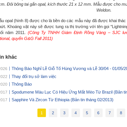
cm. Đôi bông tai gắn opal, kích thước 21 x 12 mm. Mẫu được cho mư
Weldon.
u opal (hình 8) được cho là bền do các mẫu này đã được khai thác
 nứt. Khoáng vật này sẽ được tung ra thị trường với tên gọi “Lightn
uối năm 2011.
(Công Ty TNHH Giám Định Rồng Vàng – SJC lược
ational, quyển G&G Fall 2011)
in khác
Thông Báo Nghỉ Lễ Giỗ Tổ Hùng Vương và Lễ 30/04 - 01/05/2
2026
Thay đổi trụ sở làm việc
2022
Thông Báo
2020
Spodumene Màu Lục Có Hiệu Ứng Mắt Mèo Từ Brazil (Bản tin
2017
Sapphire Và Zircon Từ Ethiopia (Bản tin tháng 02/2013)
2017
1
2
3
4
5
6
7
8