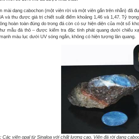
ên mài dạng cabochon (một viên rời và một viên gắn trên nhẫn) đã đư
IA và thu được giá trị chiết suất điểm khoảng 1,46 và 1,47. Tỷ trọng
ông hoàn toàn đúng do trong đá còn có sự hiện diện của một số kh
hư mẫu đá thô – được kiểm tra đặc tính phát quang dưới chiếu xạ 
mạnh màu lục dưới UV sóng ngắn, không có hiện tượng lân quang.
: Các viên opal từ Sinaloa với chất lượng cao. Viên đá rời dạng cab