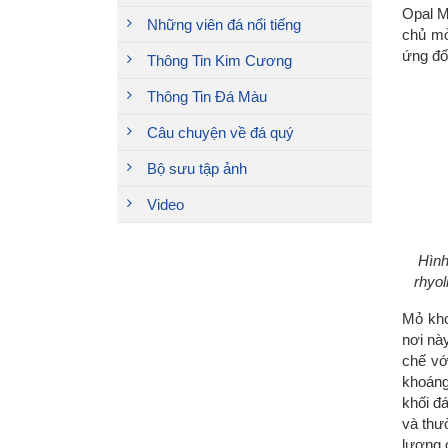
Opal Me
Những viên đá nổi tiếng
chủ mỏ
ứng đố
Thông Tin Kim Cương
Thông Tin Đá Màu
Câu chuyện về đá quý
Bộ sưu tập ảnh
Video
Hình
rhyol
Mỏ kho
nơi nà
chế vớ
khoáng
khối đ
và thư
lượng 