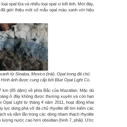
i opal lửa và nhiều loại opal vi kết tinh. Mới đây,
 đã giới thiệu một số mẫu opal màu xanh với hiệu
anh từ Sinaloa, Mexico (trái). Opal trong đá chủ
i). Hình ảnh được cung cấp bởi Blue Opal Light Co.
37 km (85 dặm) về phía Bắc của Mazatlan. Mặc dù
hoáng ở đây không được thường xuyên và còn hạn
 Opal Light từ tháng 4 năm 2011, hoạt động khai
 lực dùng phá vỡ đá chủ rhyolite để tìm kiếm các
 hạch và nằm lẫn trong các dòng nham thạch rhyolite
àm lượng nước cao hơn obsidian (hình 7, phải). Ước