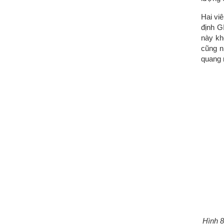
Hai vi
định G
này kh
cũng n
quang 
Hình 8