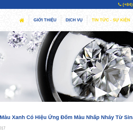
(+84)
(CURRENT)
GIỚI THIỆU
DỊCH VỤ
TIN TỨC - SỰ KIỆN
 Màu Xanh Có Hiệu Ứng Đốm Màu Nhấp Nháy Từ Sinalo
017