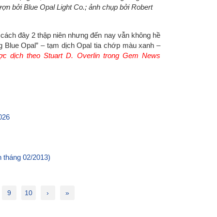
ợn bởi Blue Opal Light Co.; ảnh chụp bởi Robert
 cách đây 2 thập niên nhưng đến nay vẫn không hề
ing Blue Opal” – tạm dịch Opal tia chớp màu xanh –
 dịch theo Stuart D. Overlin trong Gem News
026
 tháng 02/2013)
9
10
›
»