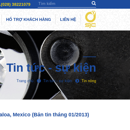
.(028) 38221079
HỔ TRỢ KHÁCH HÀNG
LIÊN HỆ
Tin tức - sự kiện
Trang chủ
Tin tức - sự kiện
Tin nóng
a, Mexico (Bản tin tháng 01/2013)