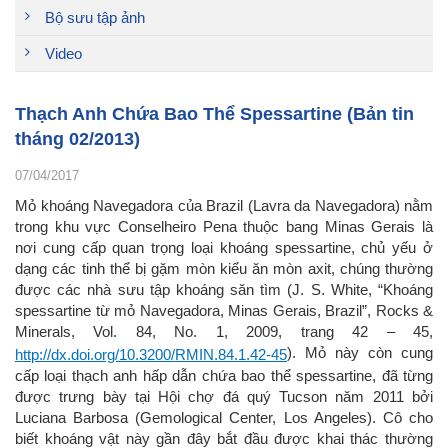
Bộ sưu tập ảnh
Video
Thạch Anh Chứa Bao Thể Spessartine (Bản tin
tháng 02/2013)
07/04/2017
Mỏ khoáng Navegadora của Brazil (Lavra da Navegadora) nằm
trong khu vực Conselheiro Pena thuộc bang Minas Gerais là
nơi cung cấp quan trọng loại khoáng spessartine, chủ yếu ở
dạng các tinh thể bị gặm mòn kiểu ăn mòn axit, chúng thường
được các nhà sưu tập khoáng săn tìm (J. S. White, “Khoáng
spessartine từ mỏ Navegadora, Minas Gerais, Brazil”, Rocks &
Minerals, Vol. 84, No. 1, 2009, trang 42 – 45,
). Mỏ này còn cung
http://dx.doi.org/10.3200/RMIN.84.1.42-45
cấp loại thạch anh hấp dẫn chứa bao thể spessartine, đã từng
được trưng bày tại Hội chợ đá quý Tucson năm 2011 bởi
Luciana Barbosa (Gemological Center, Los Angeles). Cô cho
biết khoáng vật này gần đây bắt đầu được khai thác thường