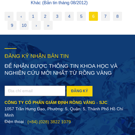
Khác (Bản tin tháng 08/2012)
«
‹
1
2
3
4
5
6
7
8
9
10
›
»
ĐĂNG KÝ NHẬN BẢN TIN
ĐỂ NHẬN ĐƯỢC THÔNG TIN KHOA HỌC VÀ
NGHIÊN CỨU MỚI NHẤT TỪ RỒNG VÀNG
ĐĂNG KÝ
CÔNG TY CỔ PHẦN GIÁM ĐỊNH RỒNG VÀNG - SJC
1057 Trần Hưng Đạo, Phường: 5, Quận: 5, Thành Phố Hồ Chí
Minh
Điện thoại :
(+84).(028) 3822 1079