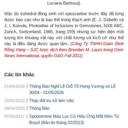
Luciana Barbosa).
Mặc dù euhedral đồng sinh với spessartine trước đây đã từng
được báo cáo như là bao thể trong thạch anh (E. J. Gübelin và
J. I. Koivula, Photoatlas of Inclusions in Gemstones, NXB ABC,
Zurich, Switzerland, 1986, trang 159) nhưng sự hiện diện một
lượng lớn khoáng vật này với chất lượng và kích cỡ như thế
này là điều đáng được quan tâm.
(Công Ty TNHH Giám Định
Rồng Vàng – SJC lược dịch theo Brendan M. Laurs trong Gem
News International, quyển G&G Fall 2011)
Các tin khác
Thông Báo Nghỉ Lễ Giỗ Tổ Hùng Vương và Lễ
21/04/2026
30/04 - 01/05/2026
Thay đổi trụ sở làm việc
15/01/2022
Thông Báo
08/04/2020
Spodumene Màu Lục Có Hiệu Ứng Mắt Mèo Từ
07/04/2017
Brazil (Bản tin tháng 02/2013)