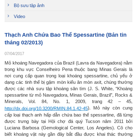
Bộ sưu tập ảnh
Video
Thạch Anh Chứa Bao Thể Spessartine (Bản tin
tháng 02/2013)
07/04/2017
Mỏ khoáng Navegadora của Brazil (Lavra da Navegadora) nằm
trong khu vực Conselheiro Pena thuộc bang Minas Gerais là
nơi cung cấp quan trọng loại khoáng spessartine, chủ yếu ở
dạng các tinh thể bị gặm mòn kiểu ăn mòn axit, chúng thường
được các nhà sưu tập khoáng săn tìm (J. S. White, “Khoáng
spessartine từ mỏ Navegadora, Minas Gerais, Brazil”, Rocks &
Minerals, Vol. 84, No. 1, 2009, trang 42 – 45,
). Mỏ này còn cung
http://dx.doi.org/10.3200/RMIN.84.1.42-45
cấp loại thạch anh hấp dẫn chứa bao thể spessartine, đã từng
được trưng bày tại Hội chợ đá quý Tucson năm 2011 bởi
Luciana Barbosa (Gemological Center, Los Angeles). Cô cho
biết khoáng vật này gần đây bắt đầu được khai thác thường