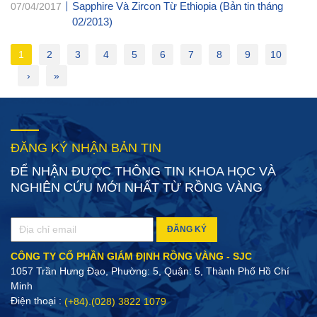
Sapphire Và Zircon Từ Ethiopia (Bản tin tháng
07/04/2017
02/2013)
1
2
3
4
5
6
7
8
9
10
›
»
ĐĂNG KÝ NHẬN BẢN TIN
ĐỂ NHẬN ĐƯỢC THÔNG TIN KHOA HỌC VÀ
NGHIÊN CỨU MỚI NHẤT TỪ RỒNG VÀNG
ĐĂNG KÝ
CÔNG TY CỔ PHẦN GIÁM ĐỊNH RỒNG VÀNG - SJC
1057 Trần Hưng Đạo, Phường: 5, Quận: 5, Thành Phố Hồ Chí
Minh
Điện thoại :
(+84).(028) 3822 1079