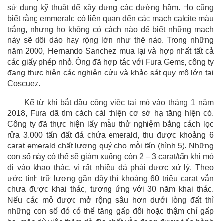
sử dụng kỹ thuật để xây dựng các đường hầm. Họ cũng
biết rằng emmerald có liên quan đến các mạch calcite màu
trắng, nhưng họ không có cách nào để biết những mạch
này sẽ dồi dào hay rộng lớn như thế nào. Trong những
năm 2000, Hernando Sanchez mua lại và hợp nhất tất cả
các giấy phép nhỏ. Ông đã hợp tác với Fura Gems, công ty
đang thực hiện các nghiên cứu và khảo sát quy mô lớn tại
Coscuez.
Kể từ khi bắt đầu công việc tại mỏ vào tháng 1 năm
2018, Fura đã tìm cách cải thiện cơ sở hạ tầng hiện có.
Công ty đã thực hiện lấy mẫu thử nghiệm bằng cách lọc
rửa 3.000 tấn đất đá chứa emerald, thu được khoảng 6
carat emerald chất lượng quý cho mỗi tấn (hình 5). Những
con số này có thể sẽ giảm xuống còn 2 – 3 carat/tấn khi mỏ
đi vào khao thác, vì rất nhiều đá phải được xử lý. Theo
ước tính trữ lượng gần đây thì khoảng 60 triệu carat vẫn
chưa được khai thác, tương ứng với 30 năm khai thác.
Nếu các mỏ được mở rộng sâu hơn dưới lòng đất thì
những con số đó có thể tăng gấp đôi hoặc thậm chí gấp