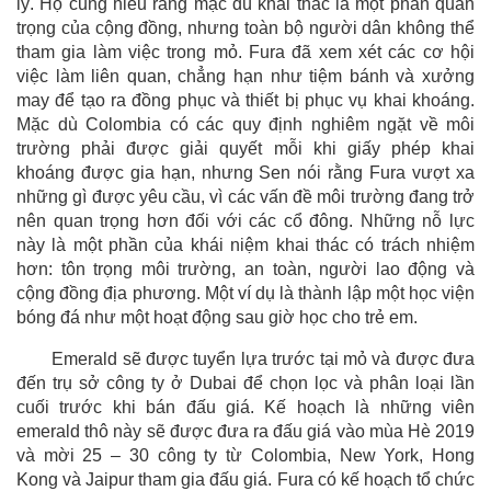
lý. Họ cũng hiểu rằng mặc dù khai thác là một phần quan
trọng của cộng đồng, nhưng toàn bộ người dân không thể
tham gia làm việc trong mỏ. Fura đã xem xét các cơ hội
việc làm liên quan, chẳng hạn như tiệm bánh và xưởng
may để tạo ra đồng phục và thiết bị phục vụ khai khoáng.
Mặc dù Colombia có các quy định nghiêm ngặt về môi
trường phải được giải quyết mỗi khi giấy phép khai
khoáng được gia hạn, nhưng Sen nói rằng Fura vượt xa
những gì được yêu cầu, vì các vấn đề môi trường đang trở
nên quan trọng hơn đối với các cổ đông. Những nỗ lực
này là một phần của khái niệm khai thác có trách nhiệm
hơn: tôn trọng môi trường, an toàn, người lao động và
cộng đồng địa phương. Một ví dụ là thành lập một học viện
bóng đá như một hoạt động sau giờ học cho trẻ em.
Emerald sẽ được tuyển lựa trước tại mỏ và được đưa
đến trụ sở công ty ở Dubai để chọn lọc và phân loại lần
cuối trước khi bán đấu giá. Kế hoạch là những viên
emerald thô này sẽ được đưa ra đấu giá vào mùa Hè 2019
và mời 25 – 30 công ty từ Colombia, New York, Hong
Kong và Jaipur tham gia đấu giá. Fura có kế hoạch tổ chức