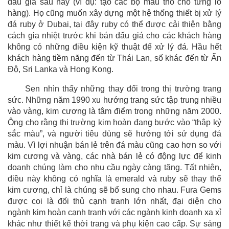
đấu giá sau này (ví dụ: tạo các bộ mẫu thô cho từng lô
hàng). Họ cũng muốn xây dựng một hệ thống thiết bị xử lý
đá ruby ở Dubai, tại đây ruby có thể được cải thiện bằng
cách gia nhiệt trước khi bán đấu giá cho các khách hàng
không có những điều kiện kỹ thuật để xử lý đá. Hầu hết
khách hàng tiềm năng đến từ Thái Lan, số khác đến từ Ấn
Độ, Sri Lanka và Hong Kong.
Sen nhìn thấy những thay đổi trong thị trường trang
sức. Những năm 1990 xu hướng trang sức tập trung nhiều
vào vàng, kim cương là tâm điểm trong những năm 2000.
Ông cho rằng thị trường kim hoàn đang bước vào “thập kỷ
sắc màu”, và người tiêu dùng sẽ hướng tới sử dụng đá
màu. Vì lợi nhuận bán lẻ trên đá màu cũng cao hơn so với
kim cương và vàng, các nhà bán lẻ có động lực để kinh
doanh chúng làm cho nhu cầu ngày càng tăng. Tất nhiên,
điều này không có nghĩa là emerald và ruby sẽ thay thế
kim cương, chỉ là chúng sẽ bổ sung cho nhau. Fura Gems
được coi là đối thủ cạnh tranh lớn nhất, đại diện cho
ngành kim hoàn cạnh tranh với các ngành kinh doanh xa xỉ
khác như thiết kế thời trang và phụ kiện cao cấp. Sự sáng