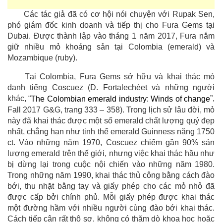
Các tác giả đã có cơ hội nói chuyện với Rupak Sen,
phó giám đốc kinh doanh và tiếp thị cho Fura Gems tại
Dubai. Được thành lập vào tháng 1 năm 2017, Fura nắm
giữ nhiều mỏ khoáng sản tại Colombia (emerald) và
Mozambique (ruby).
Tại Colombia, Fura Gems sở hữu và khai thác mỏ
danh tiếng Coscuez (D. Fortalechéet và những người
khác, “
”,
The Colombian emerald industry: Winds of change
Fall 2017 G&G, trang 333 – 358). Trong lịch sử lâu đời, mỏ
này đã khai thác được một số emerald chất lượng quý đẹp
nhất, chẳng hạn như tinh thể emerald Guinness nặng 1750
ct. Vào những năm 1970, Coscuez chiếm gần 90% sản
lượng emerald trên thế giới, nhưng việc khai thác hầu như
bị dừng lại trong cuộc nội chiến vào những năm 1980.
Trong những năm 1990, khai thác thủ công bằng cách đào
bới, thu nhặt bằng tay và giấy phép cho các mỏ nhỏ đã
được cấp bởi chính phủ. Mỗi giấy phép được khai thác
một đường hầm với nhiều người cùng đào bới khai thác.
Cách tiếp cận rất thô sơ, không có thăm dò khoa học hoặc