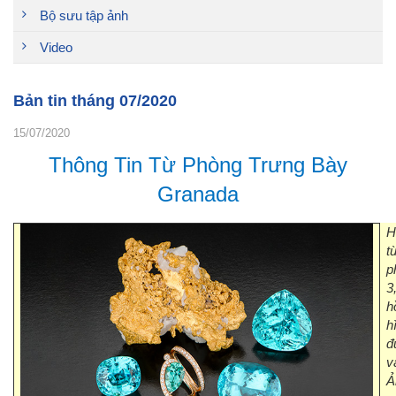
Bộ sưu tập ảnh
Video
Bản tin tháng 07/2020
15/07/2020
Thông Tin Từ Phòng Trưng Bày
Granada
H
t
p
3
h
h
đ
v
Ả