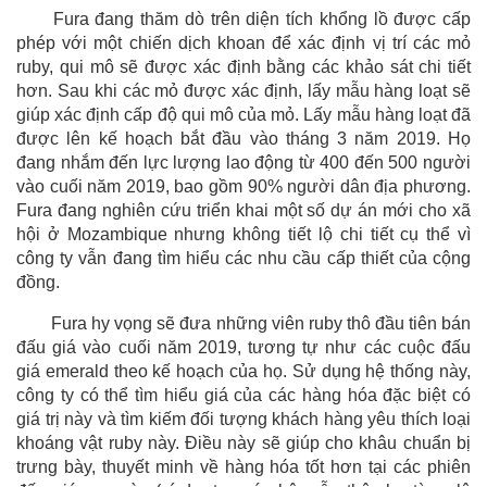
Fura đang thăm dò trên diện tích khổng lồ được cấp
phép với một chiến dịch khoan để xác định vị trí các mỏ
ruby, qui mô sẽ được xác định bằng các khảo sát chi tiết
hơn. Sau khi các mỏ được xác định, lấy mẫu hàng loạt sẽ
giúp xác định cấp độ qui mô của mỏ. Lấy mẫu hàng loạt đã
được lên kế hoạch bắt đầu vào tháng 3 năm 2019. Họ
đang nhắm đến lực lượng lao động từ 400 đến 500 người
vào cuối năm 2019, bao gồm 90% người dân địa phương.
Fura đang nghiên cứu triển khai một số dự án mới cho xã
hội ở Mozambique nhưng không tiết lộ chi tiết cụ thể vì
công ty vẫn đang tìm hiểu các nhu cầu cấp thiết của cộng
đồng.
Fura hy vọng sẽ đưa những viên ruby thô đầu tiên bán
đấu giá vào cuối năm 2019, tương tự như các cuộc đấu
giá emerald theo kế hoạch của họ. Sử dụng hệ thống này,
công ty có thể tìm hiểu giá của các hàng hóa đặc biệt có
giá trị này và tìm kiếm đối tượng khách hàng yêu thích loại
khoáng vật ruby này. Điều này sẽ giúp cho khâu chuẩn bị
trưng bày, thuyết minh về hàng hóa tốt hơn tại các phiên