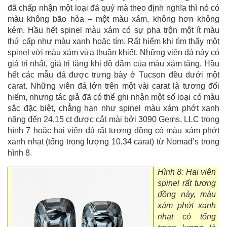
đã chấp nhận một loại đá quý mà theo định nghĩa thì nó có
màu không bão hòa – một màu xám, không hơn không
kém. Hầu hết spinel màu xám có sự pha trộn một ít màu
thứ cấp như màu xanh hoặc tím. Rất hiếm khi tìm thấy một
spinel với màu xám vừa thuần khiết. Những viên đá này có
giá trị nhất, giá trị tăng khi độ đậm của màu xám tăng. Hầu
hết các mẫu đá được trưng bày ở Tucson đều dưới một
carat. Những viên đá lớn trên một vài carat là tương đối
hiếm, nhưng tác giả đã có thể ghi nhận một số loại có màu
sắc đặc biệt, chẳng hạn như spinel màu xám phớt xanh
nặng đến 24,15 ct được cắt mài bởi 3090 Gems, LLC trong
hình 7 hoặc hai viên đá rất tương đồng có màu xám phớt
xanh nhạt (tổng trọng lượng 10,34 carat) từ Nomad’s trong
hình 8.
Hình 8: Hai viên
spinel rất tương
đồng này, màu
xám phớt xanh
nhạt có tổng