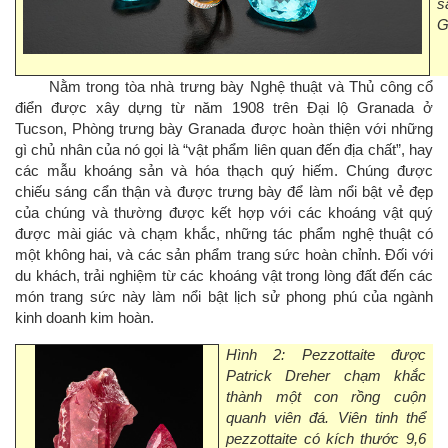
s
G
Nằm trong tòa nhà trưng bày Nghệ thuật và Thủ công cổ
điển được xây dựng từ năm 1908 trên Đại lộ Granada ở
Tucson, Phòng trưng bày Granada được hoàn thiện với những
gì chủ nhân của nó gọi là “vật phẩm liên quan đến địa chất”, hay
các mẫu khoáng sản và hóa thạch quý hiếm. Chúng được
chiếu sáng cẩn thận và được trưng bày để làm nổi bật vẻ đẹp
của chúng và thường được kết hợp với các khoáng vật quý
được mài giác và chạm khắc, những tác phẩm nghệ thuật có
một không hai, và các sản phẩm trang sức hoàn chỉnh. Đối với
du khách, trải nghiệm từ các khoáng vật trong lòng đất đến các
món trang sức này làm nổi bật lịch sử phong phú của ngành
kinh doanh kim hoàn.
Hình 2: Pezzottaite được
Patrick Dreher chạm khắc
thành một con rồng cuộn
quanh viên đá. Viên tinh thể
pezzottaite có kích thước 9,6