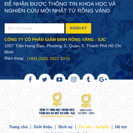
ĐỂ NHẬN ĐƯỢC THÔNG TIN KHOA HỌC VÀ
NGHIÊN CỨU MỚI NHẤT TỪ RỒNG VÀNG
ĐĂNG KÝ
CÔNG TY CỔ PHẦN GIÁM ĐỊNH RỒNG VÀNG - SJC
1057 Trần Hưng Đạo, Phường: 5, Quận: 5, Thành Phố Hồ Chí
Minh
Điện thoại :
(+84).(028) 3822 1079
Trang chủ
Giới thiệu
Dịch vụ
Tin tức - sự kiện
Hổ trợ