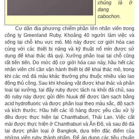
chúng là ở
dạng
cabochon.
Cư dân địa phương chiếm phần lớn nhân viên trong
công ty Greenland Ruby. Khoảng 40 người làm việc và
sống tại chỗ khu vực mỏ. Mỏ này được cơ giới hóa cao
cùng với các thiết bị nặng và kỹ thuật nổ mìn được sử
dụng để khai thác đá quý. Xưởng phân loại tại chỗ cũng
rất tiên tiến. Do mức độ cơ giới hóa cao này, hầu hết các
nhân viên chỉ cần vận hành thiết bị để khai thác mỏ, trong
khi các mỏ đá màu khác thường phụ thuộc nhiều vào lao
động thủ công. Sau khi khoáng vật được khai thác và phân
loại tại xưởng, tại đây ruby được tách ra khỏi đá chủ, sau
đó ruby này được gửi đến Nuuk để được làm sạch bằng
acid hydrofluoric và được phân loại theo màu sắc, độ sạch
và kích thước. Hầu hết các lô hàng được yêu cầu xử lý
đều được thực hiện tại Chanthaburi, Thái Lan. Việc cắt
mài được thực hiện ở Chanthaburi và Ấn Độ, và sau đó đá
lại được phân loại ở Bangkok, dựa trên đặc điểm của
những viên ruby thành phẩm. Để áp dụng các tiêu chuẩn