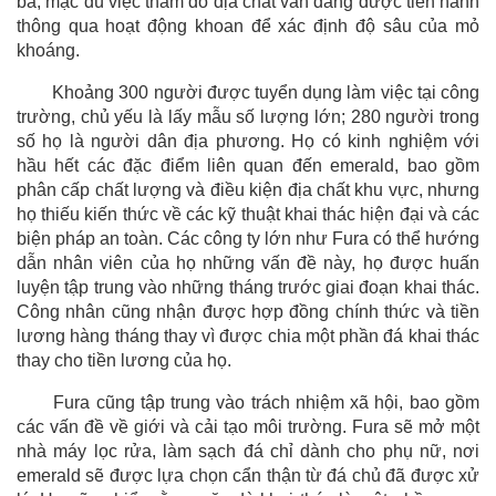
ba, mặc dù việc thăm dò địa chất vẫn đang được tiến hành
thông qua hoạt động khoan để xác định độ sâu của mỏ
khoáng.
Khoảng 300 người được tuyển dụng làm việc tại công
trường, chủ yếu là lấy mẫu số lượng lớn; 280 người trong
số họ là người dân địa phương. Họ có kinh nghiệm với
hầu hết các đặc điểm liên quan đến emerald, bao gồm
phân cấp chất lượng và điều kiện địa chất khu vực, nhưng
họ thiếu kiến thức về các kỹ thuật khai thác hiện đại và các
biện pháp an toàn. Các công ty lớn như Fura có thể hướng
dẫn nhân viên của họ những vấn đề này, họ được huấn
luyện tập trung vào những tháng trước giai đoạn khai thác.
Công nhân cũng nhận được hợp đồng chính thức và tiền
lương hàng tháng thay vì được chia một phần đá khai thác
thay cho tiền lương của họ.
Fura cũng tập trung vào trách nhiệm xã hội, bao gồm
các vấn đề về giới và cải tạo môi trường. Fura sẽ mở một
nhà máy lọc rửa, làm sạch đá chỉ dành cho phụ nữ, nơi
emerald sẽ được lựa chọn cẩn thận từ đá chủ đã được xử