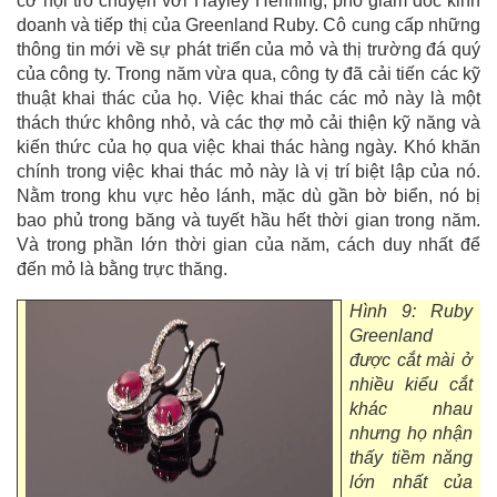
cơ hội trò chuyện với Hayley Henning, phó giám đốc kinh
doanh và tiếp thị của Greenland Ruby. Cô cung cấp những
thông tin mới về sự phát triển của mỏ và thị trường đá quý
của công ty. Trong năm vừa qua, công ty đã cải tiến các kỹ
thuật khai thác của họ. Việc khai thác các mỏ này là một
thách thức không nhỏ, và các thợ mỏ cải thiện kỹ năng và
kiến thức của họ qua việc khai thác hàng ngày. Khó khăn
chính trong việc khai thác mỏ này là vị trí biệt lập của nó.
Nằm trong khu vực hẻo lánh, mặc dù gần bờ biển, nó bị
bao phủ trong băng và tuyết hầu hết thời gian trong năm.
Và trong phần lớn thời gian của năm, cách duy nhất để
đến mỏ là bằng trực thăng.
Hình 9: Ruby
Greenland
được cắt mài ở
nhiều kiểu cắt
khác nhau
nhưng họ nhận
thấy tiềm năng
lớn nhất của