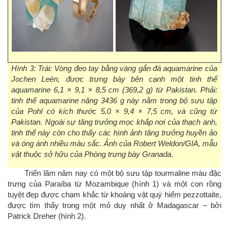
Hình 3: Trái: Vòng đeo tay bằng vàng gắn đá aquamarine của
Jochen Leën, được trưng bày bên cạnh một tinh thể
aquamarine 6,1 × 9,1 × 8,5 cm (369,2 g) từ Pakistan. Phải:
tinh thể aquamarine nặng 3436 g này nằm trong bộ sưu tập
của Pohl có kích thước 5,0 × 9,4 × 7,5 cm, và cũng từ
Pakistan. Ngoài sự tăng trưởng mọc khắp nơi của thạch anh,
tinh thể này còn cho thấy các hình ảnh tăng trưởng huyền ảo
và óng ánh nhiều màu sắc. Ảnh của Robert Weldon/GIA, mẫu
vật thuộc sở hữu của Phòng trưng bày Granada.
Triển lãm năm nay có một bộ sưu tập tourmaline màu đặc
trưng của Paraíba từ Mozambique (hình 1) và một con rồng
tuyệt đẹp được chạm khắc từ khoáng vật quý hiếm pezzottaite,
được tìm thấy trong một mỏ duy nhất ở Madagascar – bởi
Patrick Dreher (hình 2).