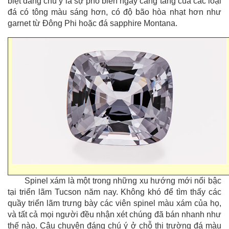
biệt đáng chú ý là sự phổ biến ngày càng tăng của các loại
đá có tông màu sáng hơn, có độ bão hòa nhạt hơn như
garnet từ Đông Phi hoặc đá sapphire Montana.
Spinel xám là một trong những xu hướng mới nổi bậc
tại triển lãm Tucson năm nay. Không khó để tìm thấy các
quầy triển lãm trưng bày các viên spinel màu xám của họ,
và tất cả mọi người đều nhận xét chúng đã bán nhanh như
thế nào. Câu chuyện đáng chú ý ở chỗ thị trường đá màu