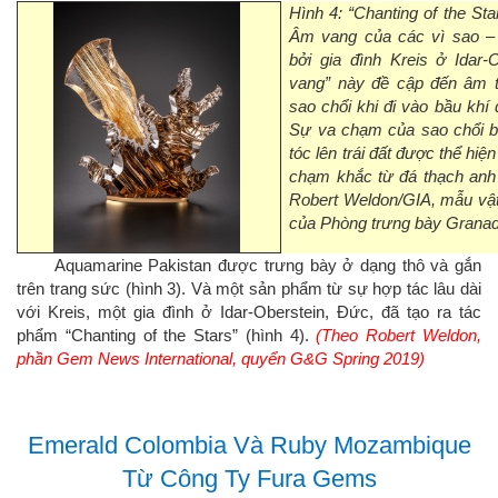
Hình 4: “Chanting of the Sta
Âm vang của các vì sao –
bởi gia đình Kreis ở Idar-
vang” này đề cập đến âm 
sao chổi khi đi vào bầu khí 
Sự va chạm của sao chổi b
tóc lên trái đất được thể hiệ
chạm khắc từ đá thạch anh
Robert Weldon/GIA, mẫu vậ
của Phòng trưng bày Granad
Aquamarine Pakistan được trưng bày ở dạng thô và gắn
trên trang sức (hình 3). Và một sản phẩm từ sự hợp tác lâu dài
với Kreis, một gia đình ở Idar-Oberstein, Đức, đã tạo ra tác
phẩm “Chanting of the Stars” (hình 4).
(Theo Robert Weldon,
phần Gem News International, quyển G&G Spring 2019)
Emerald Colombia Và Ruby Mozambique
Từ Công Ty Fura Gems