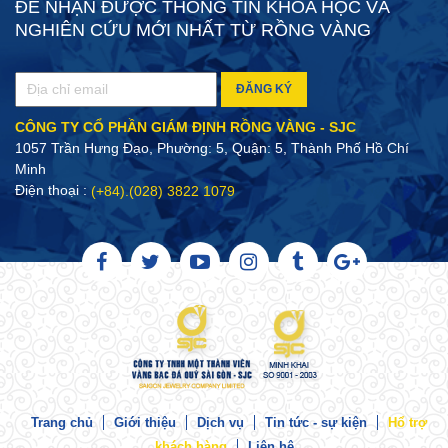
ĐỂ NHẬN ĐƯỢC THÔNG TIN KHOA HỌC VÀ
NGHIÊN CỨU MỚI NHẤT TỪ RỒNG VÀNG
ĐĂNG KÝ
CÔNG TY CỔ PHẦN GIÁM ĐỊNH RỒNG VÀNG - SJC
1057 Trần Hưng Đạo, Phường: 5, Quận: 5, Thành Phố Hồ Chí
Minh
Điện thoại :
(+84).(028) 3822 1079
Trang chủ
Giới thiệu
Dịch vụ
Tin tức - sự kiện
Hổ trợ
khách hàng
Liên hệ