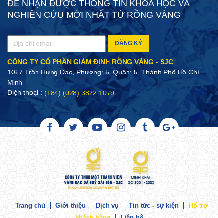
ĐỂ NHẬN ĐƯỢC THÔNG TIN KHOA HỌC VÀ
NGHIÊN CỨU MỚI NHẤT TỪ RỒNG VÀNG
ĐĂNG KÝ
CÔNG TY CỔ PHẦN GIÁM ĐỊNH RỒNG VÀNG - SJC
1057 Trần Hưng Đạo, Phường: 5, Quận: 5, Thành Phố Hồ Chí
Minh
Điện thoại :
(+84).(028) 3822 1079
Trang chủ
Giới thiệu
Dịch vụ
Tin tức - sự kiện
Hổ trợ
khách hàng
Liên hệ