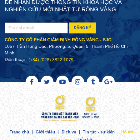
ĐỂ NHẬN ĐƯỢC THÔNG TIN KHOA HỌC VÀ
NGHIÊN CỨU MỚI NHẤT TỪ RỒNG VÀNG
ĐĂNG KÝ
CÔNG TY CỔ PHẦN GIÁM ĐỊNH RỒNG VÀNG - SJC
1057 Trần Hưng Đạo, Phường: 5, Quận: 5, Thành Phố Hồ Chí
Minh
Điện thoại :
(+84).(028) 3822 1079
Trang chủ
Giới thiệu
Dịch vụ
Tin tức - sự kiện
Hổ trợ
khách hàng
Liên hệ