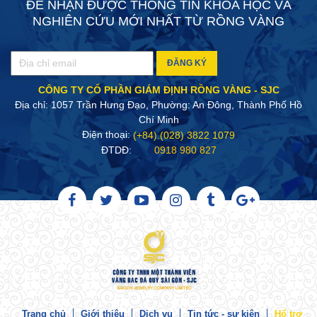
ĐỂ NHẬN ĐƯỢC THÔNG TIN KHOA HỌC VÀ
NGHIÊN CỨU MỚI NHẤT TỪ RỒNG VÀNG
ĐĂNG KÝ
CÔNG TY CỔ PHẦN GIÁM ĐỊNH RỒNG VÀNG - SJC
Địa chỉ: 1057 Trần Hưng Đạo, Phường: An Đông, Thành Phố Hồ
Chí Minh
Điện thoại:
(+84).(028) 3822 1079
ĐTDĐ:
0918 980 827
Trang chủ
Giới thiệu
Dịch vụ
Tin tức - sự kiện
Hổ trợ