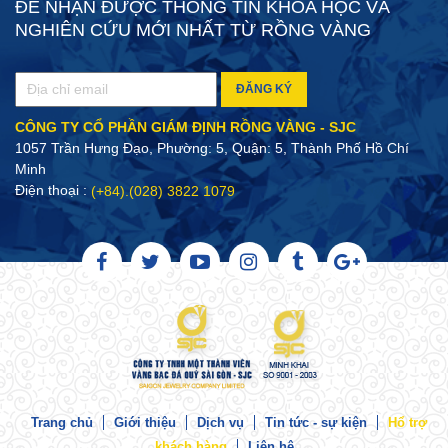
ĐỂ NHẬN ĐƯỢC THÔNG TIN KHOA HỌC VÀ
NGHIÊN CỨU MỚI NHẤT TỪ RỒNG VÀNG
ĐĂNG KÝ
CÔNG TY CỔ PHẦN GIÁM ĐỊNH RỒNG VÀNG - SJC
1057 Trần Hưng Đạo, Phường: 5, Quận: 5, Thành Phố Hồ Chí
Minh
Điện thoại :
(+84).(028) 3822 1079
Trang chủ
Giới thiệu
Dịch vụ
Tin tức - sự kiện
Hổ trợ
khách hàng
Liên hệ