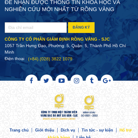
ĐỂ NHẬN ĐƯỢC THÔNG TIN KHOA HỌC VÀ
NGHIÊN CỨU MỚI NHẤT TỪ RỒNG VÀNG
ĐĂNG KÝ
CÔNG TY CỔ PHẦN GIÁM ĐỊNH RỒNG VÀNG - SJC
1057 Trần Hưng Đạo, Phường: 5, Quận: 5, Thành Phố Hồ Chí
Minh
Điện thoại :
(+84).(028) 3822 1079
Trang chủ
Giới thiệu
Dịch vụ
Tin tức - sự kiện
Hổ trợ
khách hàng
Liên hệ