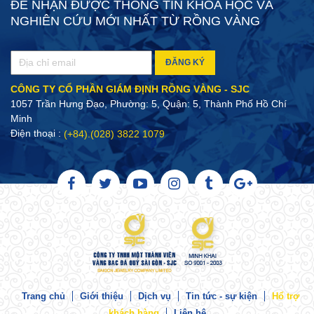
ĐỂ NHẬN ĐƯỢC THÔNG TIN KHOA HỌC VÀ
NGHIÊN CỨU MỚI NHẤT TỪ RỒNG VÀNG
ĐĂNG KÝ
CÔNG TY CỔ PHẦN GIÁM ĐỊNH RỒNG VÀNG - SJC
1057 Trần Hưng Đạo, Phường: 5, Quận: 5, Thành Phố Hồ Chí
Minh
Điện thoại :
(+84).(028) 3822 1079
Trang chủ
Giới thiệu
Dịch vụ
Tin tức - sự kiện
Hổ trợ
khách hàng
Liên hệ