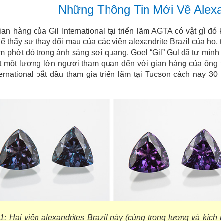
Những Thông Tin Mới Về Alexan
ian hàng của Gil International tại triển lãm AGTA có vật gì đ
ể thấy sự thay đổi màu của các viên alexandrite Brazil của họ
m phớt đỏ trong ánh sáng sợi quang. Goel “Gil” Gul đã tự mình 
t một lượng lớn người tham quan đến với gian hàng của ông 
ternational bắt đầu tham gia triển lãm tại Tucson cách nay 30
.
1: Hai viên alexandrites Brazil này (cùng trọng lượng và kích 