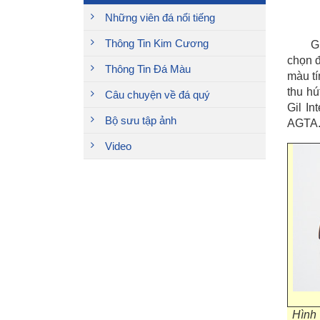
Những viên đá nổi tiếng
Thông Tin Kim Cương
G
chọn đ
Thông Tin Đá Màu
màu tí
thu hú
Câu chuyện về đá quý
Gil In
Bộ sưu tập ảnh
AGTA
Video
Hình 