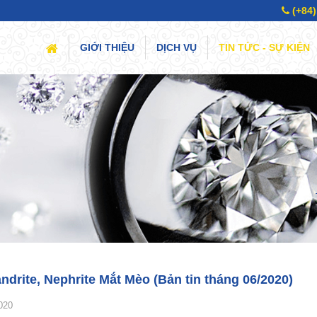
(+84)
(CURRENT)
GIỚI THIỆU
DỊCH VỤ
TIN TỨC - SỰ KIỆN
ndrite, Nephrite Mắt Mèo (Bản tin tháng 06/2020)
020