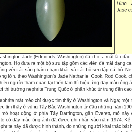
Hình 
Jade c
ashington Jade (Edmonds, Washington) đã cho ra mắt lần đầu ti
ngton. Họ đưa ra một bộ sưu tập gồm các viên đá mài dạng c
ùng với các sản phẩm chạm khắc và các bộ sưu tập đá thô. Neph
ợng lớn, theo Washington’s Jade Nathaniel Cook. Rod Cook, ch
hiều người tham quan tại triển lãm thì hiệu ứng dãy màu óng á
trị thị trường nephrite Trung Quốc ở phân khúc từ trung đến cao
ephrite mắt mèo chỉ được tìm thấy ở Washington và Nga; một m
c tìm thấy ở vùng Tây Bắc Washington từ đầu những năm 1900,
 mỏ hoạt động ở phía Tây Darrington, gần Everett, mỏ này
te có dãy màu óng ánh đã được ghi nhận vào năm 1974. Kể từ
ephrite này đã được hình thành, do những người khai thác bất 