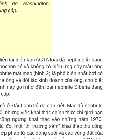
ảnh do Washington
ung cấp.
ên tại triển lãm AGTA loại đá nephrite từ bang
abochon có và không có hiệu ứng dãy màu óng
rite mắt mèo (hình 2) là phổ biến nhất bởi có
a ông và đối tác kinh doanh của ông, cho biết
nh này gợi nhớ đến loại nephrite Siberia đang
 cấp.
ỏ ở Đài Loan thì đã cạn kiệt. Mặc dù nephrite
 nhưng việc khai thác chính thức chỉ giới hạn
 cũng ngừng khai thác vào những năm 1970.
 đó, một “thị trường xám” khai thác thủ công
hợp pháp từ các dòng suối và các vùng đất của