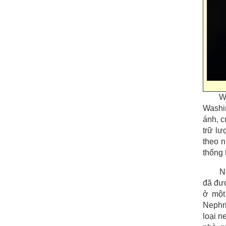
W
Washi
ánh, c
trữ lư
theo n
thống 
N
đã đượ
ở một
Nephri
loại n