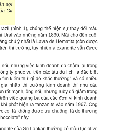
èn sợi
ủa Gil
razil (hình 1), chúng thể hiện sự thay đổi màu
núi Ural vào những năm 1830. Mãi cho đến cuối
áng chú ý nhất là Lavra de Hematita (còn được
trên thị trường, tuy nhiên alexandrite vẫn được
l nói, nhưng việc kinh doanh đã chậm lại trong
g ty phục vụ trên các tàu du lịch là đặc biệt
 tìm kiếm thứ gì đó khác thường” và có nhiều
 gia nhập thị trường kinh doanh thì nhu cầu
uôn rất mạnh, ông nói, nhưng ruby đã giảm trong
trên việc quảng bá cùa các đơn vị kinh doanh
au khi phát hiện ra tanzanite vào năm 1967. Ông
c coi là không được ưu chuộng, là do thương
hocolate” này.
andrite của Sri Lankan thường có màu lục olive