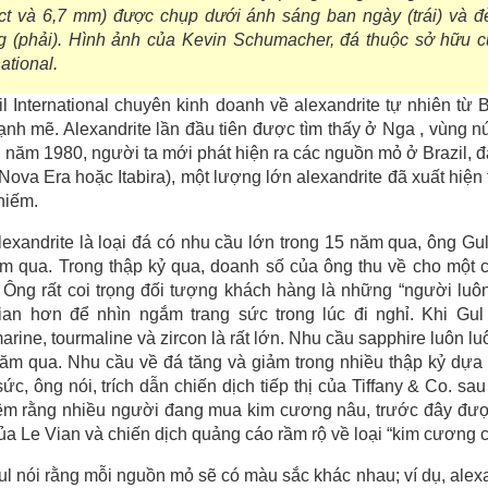
ct và 6,7 mm) được chụp dưới ánh sáng ban ngày (trái) và đ
g (phải). Hình ảnh của Kevin Schumacher, đá thuộc sở hữu c
national.
il International chuyên kinh doanh về alexandrite tự nhiên từ B
nh mẽ. Alexandrite lần đầu tiên được tìm thấy ở Nga , vùng 
năm 1980, người ta mới phát hiện ra các nguồn mỏ ở Brazil, đ
 Nova Era hoặc Itabira), một lượng lớn alexandrite đã xuất hiện 
 hiếm.
lexandrite là loại đá có nhu cầu lớn trong 15 năm qua, ông Gu
m qua. Trong thập kỷ qua, doanh số của ông thu về cho một côn
Ông rất coi trọng đối tượng khách hàng là những “người luôn
gian hơn để nhìn ngắm trang sức trong lúc đi nghỉ. Khi Gul
rine, tourmaline và zircon là rất lớn. Nhu cầu sapphire luôn l
m qua. Nhu cầu về đá tăng và giảm trong nhiều thập kỷ dựa 
sức, ông nói, trích dẫn chiến dịch tiếp thị của Tiffany & Co. s
hêm rằng nhiều người đang mua kim cương nâu, trước đây đượ
ủa Le Vian và chiến dịch quảng cáo rầm rộ về loại “kim cương c
ul nói rằng mỗi nguồn mỏ sẽ có màu sắc khác nhau; ví dụ, alex