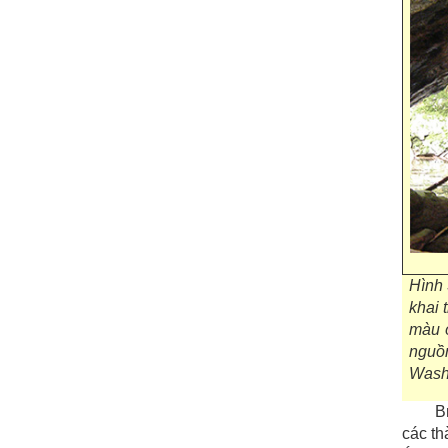
Hình 
khai 
màu ó
nguồ
Wash
B
các th