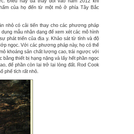
c. Điều này đã thay đổi vào năm 2012 khi
 phẩm của họ đến từ một mỏ ở phía Tây Bắc
n nhỏ có cải tiến thay cho các phương pháp
 sử dụng mẫu nhận dạng để xem xét các mô hình
ự phát triển của địa y. Khảo sát từ tính và độ
 lớp ngọc. Với các phương pháp này, họ có thể
 mỏ khoáng sản chất lượng cao, trái ngược với
ực bằng thiết bị hạng nặng và lấy hết phần ngọc
cao, để phần còn lại trở lại lòng đất. Rod Cook
hố phế tích rất nhỏ.