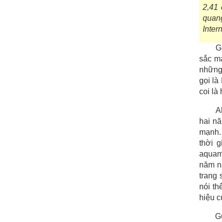
2,41 
quan
Inter
G
sắc mạ
những 
gọi là
coi là
A
hai nă
mạnh. 
thời 
aquama
năm nă
trang 
nói t
hiệu c
G