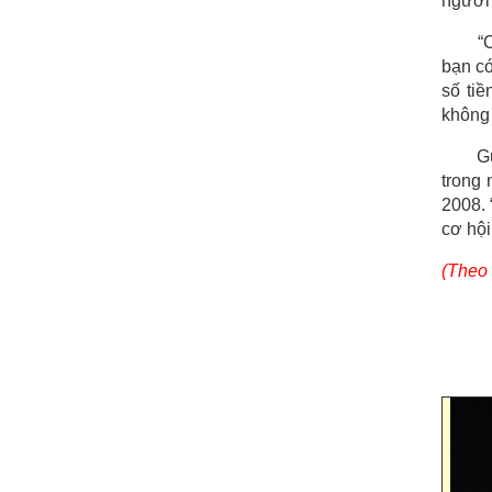
người 
“
bạn có
số ti
không
G
trong
2008. 
cơ hội
(Theo 