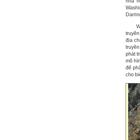
nhà n
Washi
Darrin
W
truyền
địa ch
truyền
phát t
mô hìn
để phâ
cho bi