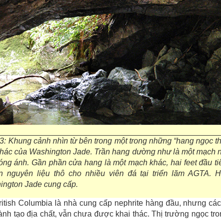
3: Khung cảnh nhìn từ bên trong một trong những “hang ngọc t
thác của Washington Jade. Trần hang dường như là một mạch n
ng ánh. Gần phần cửa hang là một mạch khác, hai feet đầu ti
n nguyên liệu thô cho nhiều viên đá tại triển lãm AGTA. 
ington Jade cung cấp.
ritish Columbia là nhà cung cấp nephrite hàng đầu, nhưng c
ành tạo địa chất, vẫn chưa được khai thác. Thị trường ngọc tr