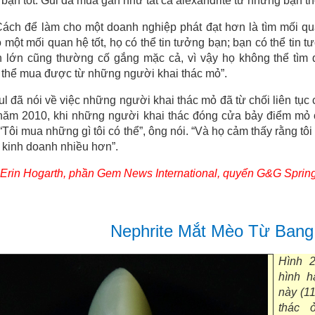
bạn tốt. Gul đã mua gần như tất cả alexandrite từ những bạn t
Cách để làm cho một doanh nghiệp phát đạt hơn là tìm mối qua
 một mối quan hệ tốt, họ có thể tin tưởng bạn; bạn có thể tin 
ền lớn cũng thường cố gắng mặc cả, vì vậy họ không thể tìm
 thể mua được từ những người khai thác mỏ”.
ul đã nói về việc những người khai thác mỏ đã từ chối liên t
 năm 2010, khi những người khai thác đóng cửa bảy điểm mỏ
“Tôi mua những gì tôi có thể”, ông nói. “Và họ cảm thấy rằng tôi
 kinh doanh nhiều hơn”.
Erin Hogarth, phần Gem News International, quyển G&G Sprin
Nephrite Mắt Mèo Từ Bang
Hình 2
hình h
này (1
thác 