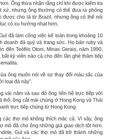
hơn. Ông thừa nhận rằng chỉ khi được kiểm tra
ất xứ, nhưng ông thường có thể đưa ra phỏng
i được cho là từ Brazil, nhưng ông có thể nói
lục có xu hướng nhạt hơn.
Gul đã làm công việc kế toán trong khoảng 10
nh doanh đá quý và trang sức. Họ bán ruby và
iên đến Teófilo Otoni, Minas Gerais, năm 1990,
bất kỳ viên nào cả cho đến lần ghé thăm tiếp
Hematita.
của ông muốn nói về sự thay đổi màu sắc của
i loại đá này”.
ng vài năm và sau đó ông liên hệ trực tiếp với
á thô; ông cắt mài chúng ở Hong Kong và Thái
doanh trực tiếp chúng từ Hong Kong.
 các thợ mỏ không thích mặc cả. Vì vậy, ông
ợ mỏ đã cho ông những giá giao dịch tốt hơn.
andrite, Gul và các thợ mỏ đã trở thành những