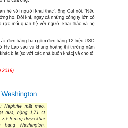
hợ mỏ của ông.
n hệ với người khai thác”, ông Gul nói. “Nếu
tưởng họ. Đôi khi, ngay cả những công ty lớn có
 được mối quan hệ với người khai thác và họ
ục các đơn hàng bao gồm đơn hàng 12 triệu USD
 ở Hy Lạp sau vụ khủng hoảng thị trường năm
 khác biệt [so với các nhà buôn khác] và cho tôi
g 2019)
 Washington
: Nephrite mắt mèo,
ạt dưa, nặng 1,71 ct
1 × 5,5 mm) được khai
ở bang Washington.