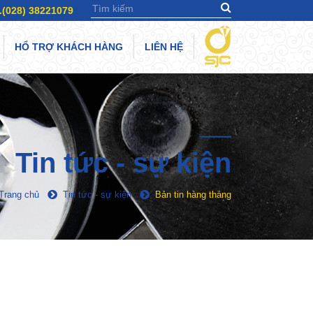
.(028) 38221079
HỔ TRỢ KHÁCH HÀNG
LIÊN HỆ
Tin tức - sự kiện
Trang chủ
Tin tức - sự kiện
Bản tin hàng tháng