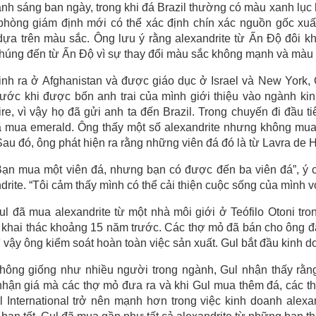
nh sáng ban ngày, trong khi đá Brazil thường có màu xanh lục 
 phòng giám định mới có thể xác định chín xác nguồn gốc xu
ựa trên màu sắc. Ông lưu ý rằng alexandrite từ Ấn Độ đôi kh
húng đến từ Ấn Độ vì sự thay đổi màu sắc không mạnh và màu 
inh ra ở Afghanistan và được giáo dục ở Israel và New York, 
ước khi được bốn anh trai của mình giới thiệu vào ngành ki
re, vì vậy họ đã gửi anh ta đến Brazil. Trong chuyến đi đầu t
 mua emerald. Ông thấy một số alexandrite nhưng không mua 
Sau đó, ông phát hiện ra rằng những viên đá đó là từ Lavra de 
Bạn mua một viên đá, nhưng bạn có được đến ba viên đá”, ý 
drite. “Tôi cảm thấy mình có thể cải thiện cuộc sống của mình vớ
ul đã mua alexandrite từ một nhà môi giới ở Teófilo Otoni tro
khai thác khoảng 15 năm trước. Các thợ mỏ đã bán cho ông đ
ì vậy ông kiểm soát hoàn toàn việc sản xuất. Gul bắt đầu kinh 
hông giống như nhiều người trong ngành, Gul nhận thấy rằng
hận giá mà các thợ mỏ đưa ra và khi Gul mua thêm đá, các th
l International trở nên mạnh hơn trong việc kinh doanh alex