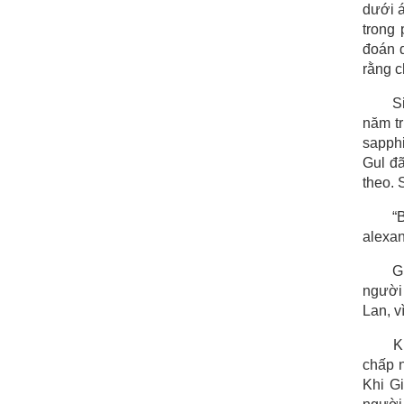
dưới á
trong
đoán d
rằng c
S
năm tr
sapphi
Gul đã
theo. 
“
alexan
G
người 
Lan, v
K
chấp n
Khi Gi