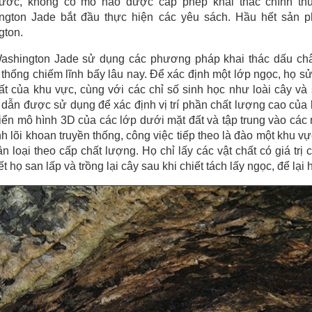
ước, không có mỏ nào được cấp phép khai thác chính thứ
ngton Jade bắt đầu thực hiện các yêu sách. Hầu hết sản
gton.
ashington Jade sử dụng các phương pháp khai thác dấu châ
 thống chiếm lĩnh bấy lâu nay. Để xác định một lớp ngọc, họ
ất của khu vực, cùng với các chỉ số sinh học như loài cây và s
 dẫn được sử dụng để xác định vị trí phần chất lượng cao của
riển mô hình 3D của các lớp dưới mặt đất và tập trung vào các
h lõi khoan truyền thống, công việc tiếp theo là đào một khu v
n loại theo cấp chất lượng. Họ chỉ lấy các vật chất có giá trị 
ết họ san lấp và trồng lại cây sau khi chiết tách lấy ngọc, để lại 