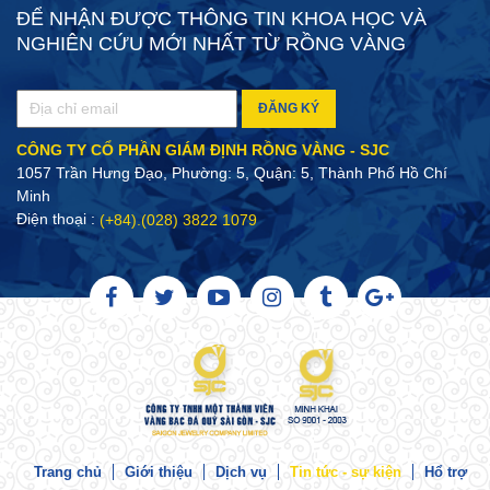
ĐỂ NHẬN ĐƯỢC THÔNG TIN KHOA HỌC VÀ
NGHIÊN CỨU MỚI NHẤT TỪ RỒNG VÀNG
ĐĂNG KÝ
CÔNG TY CỔ PHẦN GIÁM ĐỊNH RỒNG VÀNG - SJC
1057 Trần Hưng Đạo, Phường: 5, Quận: 5, Thành Phố Hồ Chí
Minh
Điện thoại :
(+84).(028) 3822 1079
Trang chủ
Giới thiệu
Dịch vụ
Tin tức - sự kiện
Hổ trợ