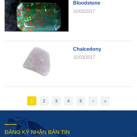
Bloodstone
31/03/2017
Chalcedony
31/03/2017
1
2
3
4
5
›
»
ĐĂNG KÝ NHẬN BẢN TIN