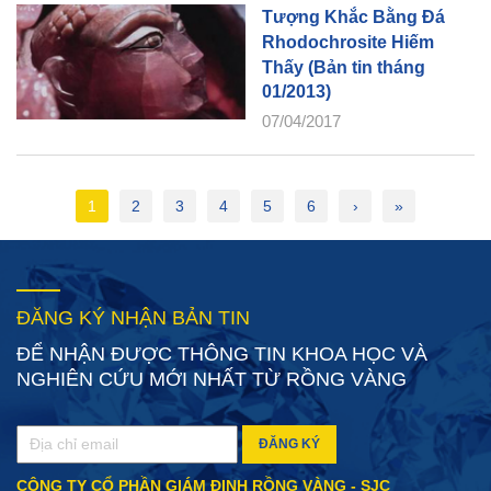
Tượng Khắc Bằng Đá
Rhodochrosite Hiếm
Thấy (Bản tin tháng
01/2013)
07/04/2017
1
2
3
4
5
6
›
»
ĐĂNG KÝ NHẬN BẢN TIN
ĐỂ NHẬN ĐƯỢC THÔNG TIN KHOA HỌC VÀ
NGHIÊN CỨU MỚI NHẤT TỪ RỒNG VÀNG
ĐĂNG KÝ
CÔNG TY CỔ PHẦN GIÁM ĐỊNH RỒNG VÀNG - SJC