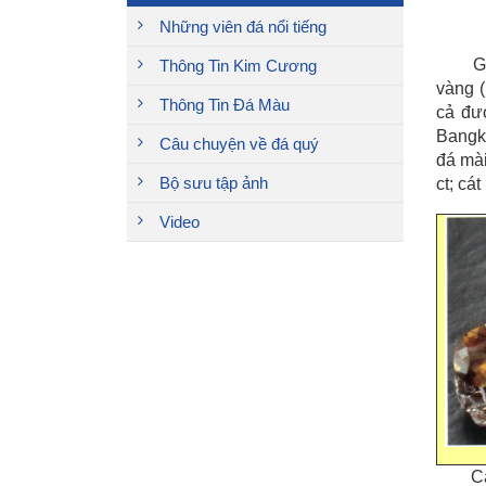
Những viên đá nổi tiếng
G
Thông Tin Kim Cương
vàng (
Thông Tin Đá Màu
cả đư
Bangko
Câu chuyện về đá quý
đá mài
Bộ sưu tập ảnh
ct; cá
Video
C