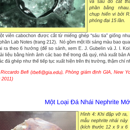
và sau đó cắt th
phần bằng nhau
chụp hiển vi bởi R.
phóng đại 15 lần.
ột viên cabochon được cắt từ miếng ghép “sáu tia” giống nh
phần Lab Notes (trang 212). Nó gồm một lõi sáng màu bao qu
i ra theo 6 hướng (để so sánh, xem E. J. Gubelin và J. I. Ko
ài liệu bằng hình ảnh các bao thể trong đá quý, nhà xuất bản A
ác đá ghép như thế tiếp tục xuất hiện trên thị trường, thậm chí 
Riccardo Befi (
), Phòng giám định GIA, New Yo
rbefi@gia.edu
 2011)
Một Loại Đá Nhái Nephrite M
Hình 4: Khi đập vỡ ra,
mẫu nephrite nhái này
(kích thước 12 x 9 x 6