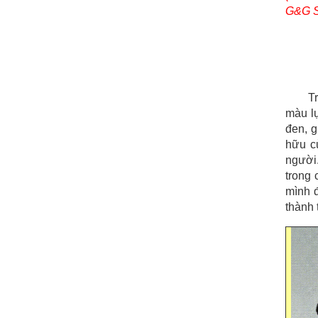
G&G S
T
màu lụ
đen, g
hữu c
người.
trong
mình đ
thành 