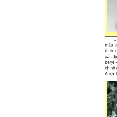
C
màu ph
dính 
xác đị
beryl 
chính 
được k