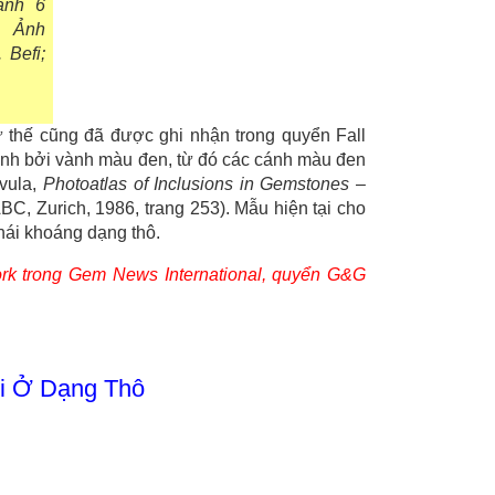
ành 6
. Ảnh
 Befi;
ư thế cũng đã được ghi nhận trong quyển Fall
anh bởi vành màu đen, từ đó các cánh màu đen
ivula,
Photoatlas of Inclusions in Gemstones
–
BC, Zurich, 1986, trang 253). Mẫu hiện tại cho
nhái khoáng dạng thô.
rk trong Gem News International, quyển G&G
ới Ở Dạng Thô