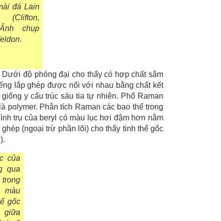
mài đá Lain
Clifton,
 Ảnh chụp
eldon.
. Dưới độ phóng đại cho thấy có hợp chất sậm
ếng lắp ghép được nối với nhau bằng chất kết
iống y cấu trúc sáu tia tự nhiên. Phổ Raman
 là polymer. Phân tích Raman các bao thể trong
i hình trụ của beryl có màu lục hơi đậm hơn nằm
ghép (ngoại trừ phần lõi) cho thấy tinh thể gốc
).
ục của
g qua
 trong
l màu
hể gốc
 giữa