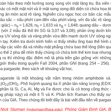
oàn hảo theo một hướng song song với mặt lăng trụ. Ba viên 
hác có một mặt nứt và ở mặt song song đối diện có chứa họa ti
ạng ăn mòn acid rõ ràng. Nghiên cứu ngọc học cơ bản các mẫu
àu sắc – nâu phớt cam đến nâu phớt vàng, với đa sắc rõ ràng (
 giác) – n
= 1,628, n
= 1,633 và n
= 1,648; quang dấu – dương
a
b
g
 (với 2 mẫu đá thô thì SG là 3,07 và 3,08); phản ứng dưới kí
 xạ UV sóng dài và vàng phấn vừa đến mạnh dưới UV sóng ngắ
 tay. Kiểm tra dưới kính hiển vi thấy nhiều ống bao thể hìn
ắp các viên đá và nhiều mặt phẳng chứa bao thể lỏng (liên qu
o thể 2 pha dễ nhìn thấy chúng có chứa tinh thể kim loại nhưng c
ọng ra thì những đặc điểm mô tả phía trên gần giống với nhữ
iới thiệu trong quyển Fall 2004, phần GNI (trang 254 – 256). 
a pargasite, theo sách về khoáng vật học.
agarsite là một khoáng vật nằm trong nhóm amphibole v
)O
(OH)
.
Phổ huỳnh quang tia X phân tán năng lượng (EDX
2
22
2
phần là Si, Ca, Al, Mg và Fe được cho là có trong công thức 
g pháp này) và một ít Ti và K. Phân tích Raman cho thấy sự 
của GIA. Theo chúng tôi biết đây là bài viết đầu tiên về pargas
 Nick Sturman (
), Phòng Giám Định GIA, B
nsturman@gia.edu