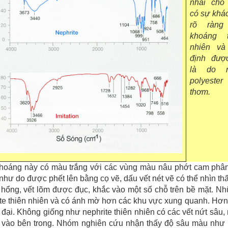
nhái cho 
có sự khác
rõ ràng
khoáng t
nhiên và
định đượ
là do 
polyester
thơm.
hoáng này có màu trắng với các vùng màu nâu phớt cam phân
như do được phết lên bằng cọ vẽ, dấu vết nét vẽ có thể nhìn th
 hổng, vết lõm được đục, khắc vào một số chỗ trên bề mặt. N
te thiên nhiên và có ánh mờ hơn các khu vực xung quanh. Hơn
đại. Không giống như nephrite thiên nhiên có các vết nứt sâu,
u vào bên trong. Nhóm nghiên cứu nhận thấy độ sâu màu như 