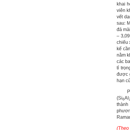
khai h
viên k
vết d
sau: M
đá mài
– 3,09
chiếu
kế cầm
nằm kh
các ba
tỉ tr
được g
hạn củ
P
(Si
Al
6
thành 
phươn
Raman 
(Theo