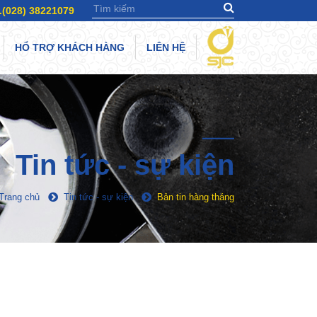
.(028) 38221079
HỔ TRỢ KHÁCH HÀNG
LIÊN HỆ
Tin tức - sự kiện
Trang chủ
Tin tức - sự kiện
Bản tin hàng tháng