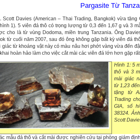
Pargasite Từ Tanza
. Scott Davies (American – Thai Trading, Bangkok) vừa tặng
hình 1). 5 viên đá thô có trọng lượng từ 0,3 đến 1,67 g và 3 m
ợc cho là từ vùng Dodoma, miền trung Tanzania. Ông Davie
k từ cuối năm 2007, sau đó ông không gặp bất kỳ viên đá thô
 giác từ khoáng vật này có màu nâu hơi phớt vàng vừa đến đậ
t khai hoàn hảo làm cho việc cắt mài các viên đá lớn hơn gặp rấ
Hình 1: 5 
thô và 3 m
mài giác 
từ 1,23 đến
tặng từ A
Trading ch
GIA, số h
38324. Ảnh
Scott Davie
ác mẫu đá thô và cắt mài được nghiên cứu tại phòng giám địn