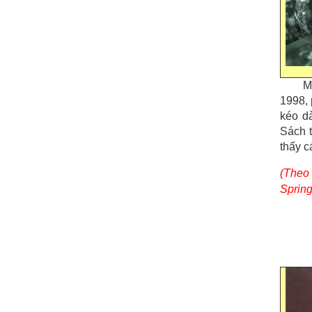
M
1998, 
kéo dà
Sách t
thấy c
(Theo 
Spring