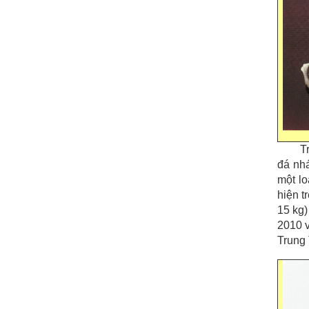
T
đá nh
một lo
hiện t
15 kg
2010 v
Trung