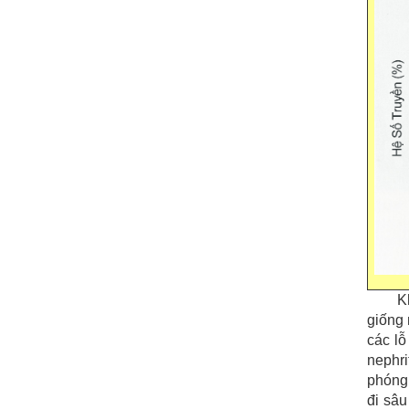
K
giống 
các lỗ
nephri
phóng 
đi sâ