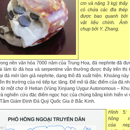
cm và nặng 3 kg) thấy
có chứa các đĩa thép
được bao quanh bởi
vật liệu chính. Ảnh
chụp bởi Y. Zhang.
rong nền văn hóa 7000 năm của Trung Hoa, đá nephrite đã đượ
ái làm từ đá hoa và serpentine vẫn thường được thấy trên th
ại đá mới làm giả nephrite, dạng thô đã xuất hiện. Khoáng này
rên thị trường của nó tiếp tục tăng. Để mô tả đặc điểm của đá 
) từ một chợ ở Hetian (Vùng Xinjiang Uygur Autonomous – Khu
à nghiên cứu đặc điểm ngọc học của chúng bằng kính hiển vi v
 Tâm Giám Định Đá Quý Quốc Gia ở Bắc Kinh.
Hình 5:
hồng n
của neph