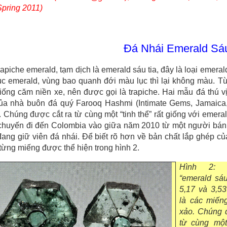
pring 2011)
Đá Nhái Emerald Sáu
rapiche emerald, tạm dịch là emerald sáu tia, đây là loại emera
c emerald, vùng bao quanh đới màu lục thì lại không màu. Từ
iống căm niền xe, nên được gọi là trapiche. Hai mẫu đá thú vị
ủa nhà buôn đá quý Farooq Hashmi (Intimate Gems, Jamaica
 Chúng được cắt ra từ cùng một “tinh thể” rất giống với emeral
 chuyến đi đến Colombia vào giữa năm 2010 từ một người bán 
ang giữ viên đá nhái. Để biết rõ hơn về bản chất lắp ghép c
từng miếng được thể hiện trong hình 2.
Hình 2: 
“emerald sáu
5,17 và 3,53
là các miến
xảo. Chúng 
từ cùng mộ