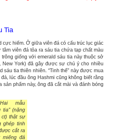
 Tia
ld cực hiếm.
Ở giữa viên đá có cấu trúc lục giác
 tâm viên đá tỏa ra sáu tia chứa tạp chất màu
 trông giống với emerald sáu tia này thuộc sở
, New York) đã gây được sự chú ý cho nhiều
d sáu tia thiên nhiên. “Tinh thể” này được mua
đá, lúc đầu ông Hashmi cũng không biết rằng
ủa sản phẩm này, ông đã cắt mài và đánh bóng
Hai mẫu
 tia” (nặng
 ct) thật sự
g ghép tinh
được cắt ra
t miếng đá