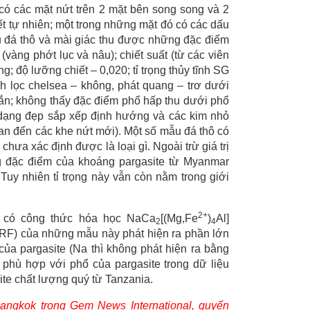
có các mặt nứt trên 2 mặt bên song song và 2
ết tự nhiên; một trong những mặt đó có các dấu
 đá thô và mài giác thu được những đặc điểm
vàng phớt lục và nâu); chiết suất (từ các viên
; độ lưỡng chiết – 0,020; tỉ trọng thủy tĩnh SG
nh lọc chelsea – không, phát quang – trơ dưới
n; không thấy đặc điểm phổ hấp thu dưới phổ
h dạng đẹp sắp xếp định hướng và các kim nhỏ
an đến các khe nứt mới). Một số mẫu đá thô có
hưa xác định được là loại gì. Ngoài trừ giá trị
ng đặc điểm của khoáng pargasite từ Myanmar
Tuy nhiên tỉ trọng này vẫn còn nằm trong giới
2+
à có công thức hóa học NaCa
[(Mg,Fe
)
Al]
2
4
RF) của những mẫu này phát hiện ra phần lớn
của pargasite (Na thì không phát hiện ra bằng
phù hợp với phổ của pargasite trong dữ liệu
ite chất lượng quý từ Tanzania.
angkok trong Gem News International, quyển