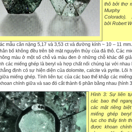
thô bởi thợ 
Murphy (
Colorado).
bởi Robert W
ác mẫu cân nặng 5,17 và 3,53 ct và đường kính ~ 10 – 11 mm
ân bố không đều trên bề mặt nguyên thủy của đá thô. Các mi
không màu ở một số chỗ và màu đen ở những chỗ khác để giả g
nh các miếng ghép là beryl và hợp chất nối chúng lại với nhau
khẳng định có sự hiện diện của dolomite, calcite và pyrite. Lõ
giữa miếng ghép. Tính liên tục của các bao thể khắp các miếng 
hoan chính giữa và sao đó cắt thành 6 phần bằng nhau (hình 3
Hình 3: Sự liên t
các bao thể ngan
các mặt riêng biệt
miếng ghép bery
lục cho thấy tinh t
được khoan chính