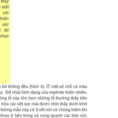
thấy
 biệt
 với
hiên
 xác
c đó
nhựa
 bố không đều (hình 4). Ở một số chỗ có màu
ấy. Để nhái hình dạng của nephrite thiên nhiên,
hững lỗ này lớn hơn những lỗ thường thấy trên
 nữa các vết sọc mài được nhìn thấy dưới kính
 những mẫu này có ít vết nứt và chúng hiếm khi
nhau ở bên trong và xung quanh các khe nứt,