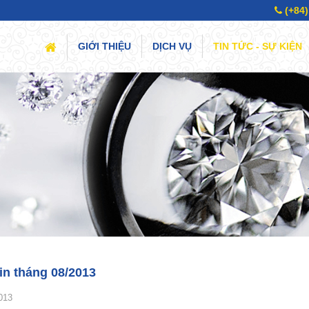
(+84)
(CURRENT)
GIỚI THIỆU
DỊCH VỤ
TIN TỨC - SỰ KIỆN
in tháng 08/2013
013