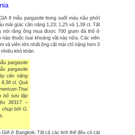
nia
 GIA 8 mẫu pargasite trong suốt màu nâu phớt
ẫu mài giác cân nặng 1,23; 1,25 và 1,39 ct. Tất
s nói rằng ông mua được 700 gram đá thô ở
 nào thuộc loại khoáng vật này nữa. Các viên
m và viên lớn nhất ông cắt mài chỉ nặng hơn 3
t nhiều khó khăn.
mẫu pargasite
ẫu pargasite
này cân nặng
 8,36 ct. Quà
merican-Thai
o bộ sưu tập
iệu 38317 –
 chụp bởi G.
s.
h GIA ở Bangkok.
Tất cả các tinh thể đều có cát