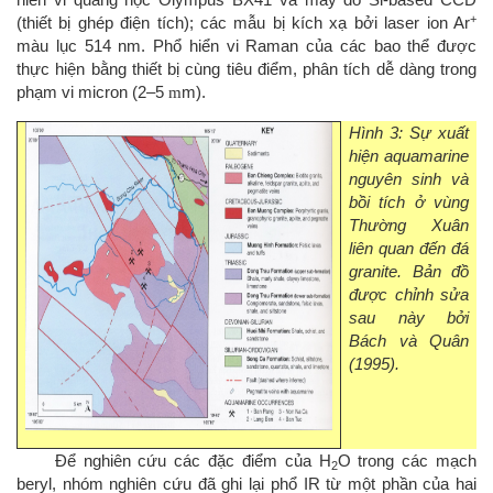
hiển vi quang học Olympus BX41 và máy dò Si-based CCD
+
(thiết bị ghép điện tích); các mẫu bị kích xạ bởi laser ion Ar
màu lục 514 nm. Phổ hiển vi Raman của các bao thể được
thực hiện bằng thiết bị cùng tiêu điểm, phân tích dễ dàng trong
phạm vi micron (2–5
m
m).
Hình 3: Sự xuất
hiện aquamarine
nguyên sinh và
bồi tích ở vùng
Thường Xuân
liên quan đến đá
granite. Bản đồ
được chỉnh sửa
sau này bởi
Bách và Quân
(1995).
Để nghiên cứu các đặc điểm của H
O trong các mạch
2
beryl, nhóm nghiên cứu đã ghi lại phổ IR từ một phần của hai