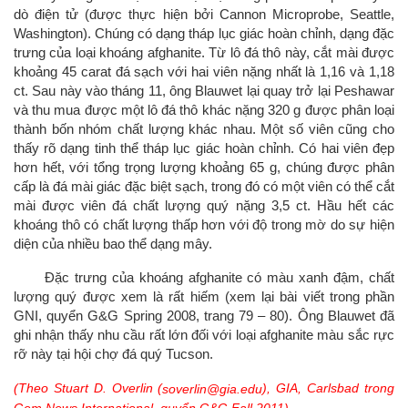
dò điện tử (được thực hiện bởi Cannon Microprobe, Seattle,
Washington). Chúng có dạng tháp lục giác hoàn chỉnh, dạng đặc
trưng của loại khoáng afghanite. Từ lô đá thô này, cắt mài được
khoảng 45 carat đá sạch với hai viên nặng nhất là 1,16 và 1,18
ct. Sau này vào tháng 11, ông Blauwet lại quay trở lại Peshawar
và thu mua được một lô đá thô khác nặng 320 g được phân loại
thành bốn nhóm chất lượng khác nhau. Một số viên cũng cho
thấy rõ dạng tinh thể tháp lục giác hoàn chỉnh. Có hai viên đẹp
hơn hết, với tổng trọng lượng khoảng 65 g, chúng được phân
cấp là đá mài giác đặc biệt sạch, trong đó có một viên có thể cắt
mài được viên đá chất lượng quý nặng 3,5 ct. Hầu hết các
khoáng thô có chất lượng thấp hơn với độ trong mờ do sự hiện
diện của nhiều bao thể dạng mây.
Đặc trưng của khoáng afghanite có màu xanh đậm, chất
lượng quý được xem là rất hiếm (xem lại bài viết trong phần
GNI, quyển G&G Spring 2008, trang 79 – 80). Ông Blauwet đã
ghi nhận thấy nhu cầu rất lớn đối với loại afghanite màu sắc rực
rỡ này tại hội chợ đá quý Tucson.
(Theo Stuart D. Overlin (
), GIA, Carlsbad trong
soverlin@gia.edu