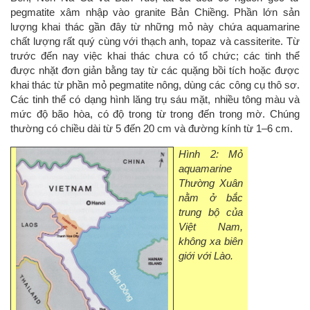
pegmatite xâm nhập vào granite Bản Chiềng. Phần lớn sản
lượng khai thác gần đây từ những mỏ này chứa aquamarine
chất lượng rất quý cùng với thạch anh, topaz và cassiterite. Từ
trước đến nay việc khai thác chưa có tổ chức; các tinh thể
được nhặt đơn giản bằng tay từ các quặng bồi tích hoặc được
khai thác từ phần mỏ pegmatite nông, dùng các công cụ thô sơ.
Các tinh thể có dạng hình lăng trụ sáu mặt, nhiều tông màu và
mức độ bão hòa, có độ trong từ trong đến trong mờ. Chúng
thường có chiều dài từ 5 đến 20 cm và đường kính từ 1–6 cm.
Hình 2: Mỏ
aquamarine
Thường Xuân
nằm ở bắc
trung bộ của
Việt Nam,
không xa biên
giới với Lào.