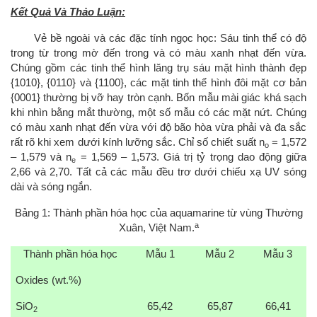
Kết Quả Và Thảo Luận:
Vẻ bề ngoài và các đặc tính ngọc học:
Sáu tinh thể có độ
trong từ trong mờ đến trong và có màu xanh nhạt đến vừa.
Chúng gồm các tinh thể hình lăng trụ sáu mặt hình thành đẹp
{1010}, {0110} và {1100}, các mặt tinh thể hình đôi mặt cơ bản
{0001} thường bị vỡ hay tròn cạnh. Bốn mẫu mài giác khá sạch
khi nhìn bằng mắt thường, một số mẫu có các mặt nứt. Chúng
có màu xanh nhạt đến vừa với độ bão hòa vừa phải và đa sắc
rất rõ khi xem dưới kính lưỡng sắc. Chỉ số chiết suất n
= 1,572
o
– 1,579 và n
= 1,569 – 1,573. Giá trị tỷ trọng dao động giữa
e
2,66 và 2,70. Tất cả các mẫu đều trơ dưới chiếu xạ UV sóng
dài và sóng ngắn.
Bảng 1: Thành phần hóa học của aquamarine từ vùng Thường
a
Xuân, Việt Nam.
Thành phần hóa học
Mẫu 1
Mẫu 2
Mẫu 3
Oxides (wt.%)
SiO
65,42
65,87
66,41
2