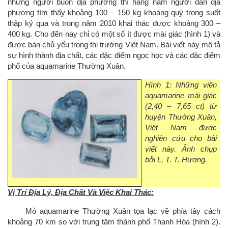
những người buôn địa phương thì hàng năm người dân địa
phương tìm thấy khoảng 100 – 150 kg khoáng quý trong suốt
thập kỷ qua và trong năm 2010 khai thác được khoảng 300 –
400 kg. Cho đến nay chỉ có một số ít được mài giác (hình 1) và
được bán chủ yếu trong thị trường Việt Nam. Bài viết này mô tả
sự hình thành địa chất, các đặc điểm ngọc học và các đặc điểm
phổ của aquamarine Thường Xuân.
Hình 1: Những viên
aquamarine mài giác
(2,40 – 7,65 ct) từ
huyện Thường Xuân,
Việt Nam được
nghiên cứu cho bài
viết này. Ảnh chụp
bởi L. T. T. Hương.
Vị Trí Địa Lý, Địa Chất Và Việc Khai Thác:
Mỏ aquamarine Thường Xuân tọa lạc về phía tây cách
khoảng 70 km so với trung tâm thành phố Thanh Hóa (hình 2).