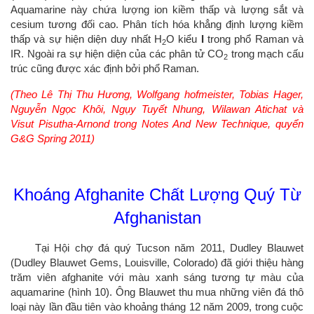
Aquamarine này chứa lượng ion kiềm thấp và lượng sắt và
cesium tương đối cao. Phân tích hóa khẳng định lượng kiềm
thấp và sự hiện diện duy nhất H
O kiểu
I
trong phổ Raman và
2
IR. Ngoài ra sự hiện diện của các phân tử CO
trong mạch cấu
2
trúc cũng được xác định bởi phổ Raman.
(Theo Lê Thị Thu Hương, Wolfgang hofmeister, Tobias Hager,
Nguyễn Ngọc Khôi, Ngụy Tuyết Nhung, Wilawan Atichat và
Visut Pisutha-Arnond trong Notes And New Technique, quyển
G&G Spring 2011)
Khoáng Afghanite Chất Lượng Quý Từ
Afghanistan
Tại Hội chợ đá quý Tucson năm 2011, Dudley Blauwet
(Dudley Blauwet Gems, Louisville, Colorado) đã giới thiệu hàng
trăm viên afghanite với màu xanh sáng tương tự màu của
aquamarine (hình 10).
Ông Blauwet thu mua những viên đá thô
loại này lần đầu tiên vào khoảng tháng 12 năm 2009, trong cuộc