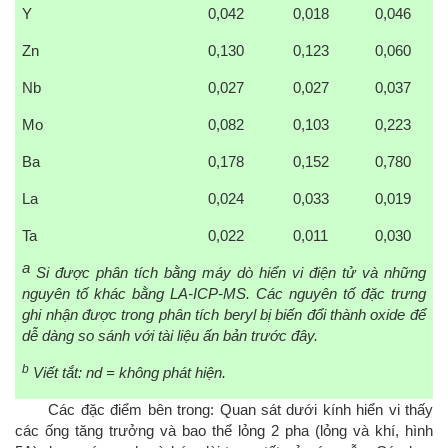
Y
0,042
0,018
0,046
Zn
0,130
0,123
0,060
Nb
0,027
0,027
0,037
Mo
0,082
0,103
0,223
Ba
0,178
0,152
0,780
La
0,024
0,033
0,019
Ta
0,022
0,011
0,030
a
Si được phân tích bằng máy dò hiển vi điện tử và những
nguyên tố khác bằng LA-ICP-MS. Các nguyên tố đặc trưng
ghi nhận được trong phân tích beryl bị biến đổi thành oxide để
dễ dàng so sánh với tài liệu ấn bản trước đây.
b
Viết tắt: nd = không phát hiện.
Các đặc điểm bên trong:
Quan sát dưới kính hiển vi thấy
các ống tăng trưởng và bao thể lỏng 2 pha (lỏng và khí, hình