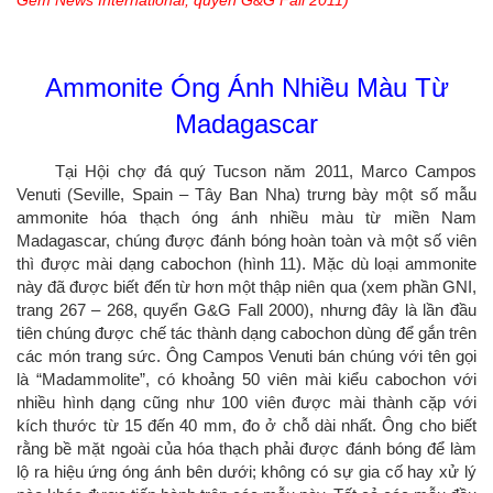
Gem News International, quyển G&G Fall 2011)
Ammonite Óng Ánh Nhiều Màu Từ
Madagascar
Tại Hội chợ đá quý Tucson năm 2011, Marco Campos
Venuti (Seville, Spain – Tây Ban Nha) trưng bày một số mẫu
ammonite hóa thạch óng ánh nhiều màu từ miền Nam
Madagascar, chúng được đánh bóng hoàn toàn và một số viên
thì được mài dạng cabochon (hình 11). Mặc dù loại ammonite
này đã được biết đến từ hơn một thập niên qua (xem phần GNI,
trang 267 – 268, quyển G&G Fall 2000), nhưng đây là lần đầu
tiên chúng được chế tác thành dạng cabochon dùng để gắn trên
các món trang sức. Ông Campos Venuti bán chúng với tên gọi
là “Madammolite”, có khoảng 50 viên mài kiểu cabochon với
nhiều hình dạng cũng như 100 viên được mài thành cặp với
kích thước từ 15 đến 40 mm, đo ở chỗ dài nhất. Ông cho biết
rằng bề mặt ngoài của hóa thạch phải được đánh bóng để làm
lộ ra hiệu ứng óng ánh bên dưới; không có sự gia cố hay xử lý