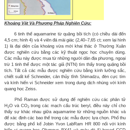
Khoáng Vật Và Phương Pháp Nghiên Cứu:
6 tinh thể aquamarine từ quặng bồi tích (có chiều dài đến
4,5 cm; hình 4) và 4 viên đá mài giác (2,40–7,65 ct; xem lại hình
1) là đại diện của khoáng vừa mới khai thác ở Thường Xuân
được nghiên cứu bằng các kỹ thuật ngọc học chuyên dùng.
Các mẫu này được mua từ những người dân địa phương, ngoại
trừ 1 tinh thể được một tác giả (NTN) tìm thấy trong quặng bồi
tích. Tất cả các mẫu được nghiên cứu bằng kính lưỡng sắc,
chiết suất kế Schneider, cân thủy tĩnh Shimadzu, đèn cực tím
và kính hiển vi Schneider xem trong dung dịch nhúng với kính
quang học Zeiss.
Phổ Raman được sử dụng để nghiên cứu các phân tử
H
O và CO
trong các mạch cấu trúc beryl, điều này chỉ cho
2
2
thấy sự khác nhau giữa aquamarine từ những nguồn khác và
để xác định các bao thể trong các mẫu được lựa chọn. Phổ thu
được bằng phổ kế Jobin Yvon LabRam HR 800 nối với kính