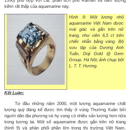
1990) phù hợp với các phân tích phổ Raman và hàm lượng
kiềm rất thấp của aquamarine này.
Hình 9: Một lượng nhỏ
aquamarine Việt Nam được
mài giác và gắn trên nữ
trang, như viên 6,5 ct trên
chiếc nhẫn bằng vàng. Bộ
sưu tập của Dương Anh
Tuấn, Doji Gold @ Gem
Group, Hà Nội; ảnh chụp bởi
L. T. T. Hương.
Kết Luận:
Từ đầu những năm 2000, một lượng aquamarine chất
lượng quý đáng kể được tìm thấy ở vùng Thường Xuân bởi
người dân địa phương và hy vọng có nhiều sản lượng hơn nữa
trong tương lai. Một số aquamarine được gắn trên nữ trang
(hình 9) và phân phối phần lớn trong thị trường Việt Nam.