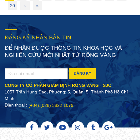
20
›
»
ĐĂNG KÝ NHẬN BẢN TIN
ĐỂ NHẬN ĐƯỢC THÔNG TIN KHOA HỌC VÀ
NGHIÊN CỨU MỚI NHẤT TỪ RỒNG VÀNG
ĐĂNG KÝ
CÔNG TY CỔ PHẦN GIÁM ĐỊNH RỒNG VÀNG - SJC
1057 Trần Hưng Đạo, Phường: 5, Quận: 5, Thành Phố Hồ Chí
Minh
Điện thoại :
(+84).(028) 3822 1079