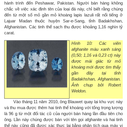
hành trình đến Peshawar, Pakistan. Người bán hàng không
chắc về việc xác định tên của loại đá này, chỉ biết rằng chúng
đến từ một số mỏ gần mỏ khoáng lapis lazuli rất nổi tiếng ở
Lajuar Madan thuộc huyện Sar-e-Sang, tỉnh Badakhshan,
Afghanistan. Các tinh thể sạch thu được khoảng 1,16 nghìn tỷ
carat.
Hình 10: Các viên
afghanite màu xanh sáng
(0,50; 1,16 và 0,23 ct) này
được mài giác từ mỏ
khoáng mới được tìm thấy
gần đây tại tỉnh
Badakhshan, Afghanistan.
Ảnh chụp bởi Robert
Weldon.
Vào tháng 11 năm 2010, ông Blauwet quay lại khu vực này
và thu mua được thêm hai tinh thể khoáng với tổng trọng lượng
là 96 g từ một đối tác cũ của người bán hàng lần đầu tiên cho
ông. Lần này chúng được bán với tên gọi afghanite và hai tinh
thể này cũng đã được xác thực lại bằng phân tích qua máy vi