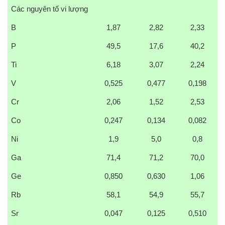
Các nguyên tố vi lượng
B
1,87
2,82
2,33
P
49,5
17,6
40,2
Ti
6,18
3,07
2,24
V
0,525
0,477
0,198
Cr
2,06
1,52
2,53
Co
0,247
0,134
0,082
Ni
1,9
5,0
0,8
Ga
71,4
71,2
70,0
Ge
0,850
0,630
1,06
Rb
58,1
54,9
55,7
Sr
0,047
0,125
0,510