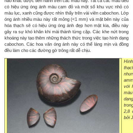
nào khác được tiến hành trên các mẫu này. Tất cả các mẫu đều
có hiệu ứng óng ánh màu cam đỏ và một số khu vực nhỏ có
màu lục, xanh cũng được nhìn thấy trên vài viên cabochon. Lớp
óng ánh nhiều màu này rất mỏng (<1 mm) và mặt bên này của
hóa thạch sẽ có hiệu ứng óng ánh đẹp hơn mặt kia, điều này
gây ra sự khó khăn khi mài thành từng cặp. Các khe nứt trong
khoáng này tạo thêm những thách thức trong việc tạo hình dạng
cabochon. Các hoa văn óng ánh này có thể láng mịn và đồng
đều làm cho các đường gờ trông rất dễ chịu.
Hình
thạ
như
amm
với 
màu
dạn
tron
2,8
bởi J