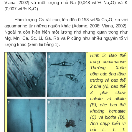
Viana [2002] và một lượng nhỏ Na (0,048 wt.% Na
O) và K
2
(0,007 wt.% K
O).
2
Hàm lượng Cs rất cao, lên đến 0,193 wt.%
Cs
O, so với
2
aquamarine từ những nguồn khác (Adamo, 2008; Viana, 2002).
Ngoài ra còn hiện hiện một lượng nhỏ nhưng quan trọng như
Mg, Mn, Ca, Sc, Li, Ga, Rb và P cũng như nhiều nguyên tố vi
lượng khác (xem lại bảng 1).
Hình 5: Bao thể
trong aquamarine
Thường Xuân
gồm các ống tăng
trưởng và bao thể
2 pha (A), bao thể
3 pha chứa
calcite và alblite
(B), các bao thể
khoáng hematite
(C) và biotite (D).
Ảnh chụp hiển vi
bởi L. T. T.