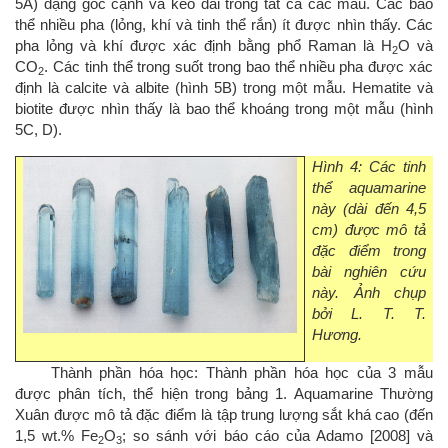
5A) dạng góc cạnh và kéo dài trong tất cả các mẫu. Các bao
thể nhiều pha (lỏng, khí và tinh thể rắn) ít được nhìn thấy. Các
pha lỏng và khí được xác định bằng phổ Raman là H
O và
2
CO
. Các tinh thể trong suốt trong bao thể nhiều pha được xác
2
định là calcite và albite (hình 5B) trong một mẫu. Hematite và
biotite được nhìn thấy là bao thể khoáng trong một mẫu (hình
5C, D).
Hình 4: Các tinh
thể aquamarine
này (dài đến 4,5
cm) được mô tả
đặc điểm trong
bài nghiên cứu
này. Ảnh chụp
bởi L. T. T.
Hương.
Thành phần hóa học:
Thành phần hóa học của 3 mẫu
được phân tích, thể hiện trong bảng 1. Aquamarine Thường
Xuân được mô tả đặc điểm là tập trung lượng sắt khá cao (đến
1,5 wt.% Fe
O
; so sánh với báo cáo của Adamo [2008] và
2
3