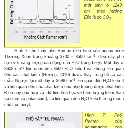
một đỉnh ở 1243
-1
cm
theo hướng
E\\c là do CO
.
2
Hình 7 cho thấy phổ Raman điển hình của aquamarine
-1
Thường Xuân trong khoảng 3700 – 3500 cm
, điều này phù
hợp với năng lượng dao động của H
O trong beryl. Một dãy ở
2
-1
3608 cm
liên quan đến 3500 H
O kiểu
I
và không liên quan
2
đến các chất kiềm (Hương, 2010) được thấy trong tất cả các
-1
mẫu. Ngược lại một dãy ở 3598 cm
liên quan đến H
O kiểu
II
2
và liên quan đến các chất kiềm hầu như không được phát hiện.
Điều này phù hợp với dữ liệu hóa học về hàm lượng kiềm thấp
(sodium và potassium), có liên quan đến H
O kiểu
II
trong mạch
2
cấu trúc beryl.
Hình 7: Phổ
Raman của
aquamarine cho