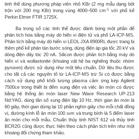
tinh thể dùng phương pháp viên nhỏ KBr (2 mg mẫu dạng bột
-1
trộn với 200 mg KBr) trong vùng 4000–500 cm
với phổ kế
Perkin Elmer FTIR 1725X.
Ba trong số các tinh thể được đánh bóng một phần để
phân tích hóa bằng máy dò hiển vi điện tử và phổ LA-ICP-MS.
Phân tích bằng máy dò hiển vi LEOL JXA 8900RL được trang bị
thêm phổ kế phân tán bước sóng, dùng điện áp gia tốc 20 kV và
dòng điện dây tóc 20 nA. Silicon được phân tích bằng máy dò
hiển vi và wollastonite (khoáng vật hệ ba nghiêng thuộc nhóm
pyroxen) được sử dụng như một tiêu chuẩn. Dữ liệu thu được
cho tất cả các nguyên tố từ LA-ICP-MS trừ Si có được bằng
cách sử dụng phổ khối lượng plasma cảm ứng kép Agilent
7500ce trong thiết bị đếm xung điện và việc ăn mòn có được
bằng hệ thống ăn mòn laser New Wave Research UP-213
Nd:YAG, dùng tần số xung điện lặp 10 Hz, thời gian ăn mòn là
60 giây, thời gian dừng lại 10 phần nghìn giây cho mỗi chất đồng
vị, đường kính lỗ ăn mòn 100
m
m và trung bình là 5 điểm laser
ăn mòn cho mỗi mẫu. Chuẩn thủy tinh NIST 612 và thủy tinh
BCR2G cũng được thực hiện theo cách phân tích trên như một
khoáng đối chứng tham khảo.