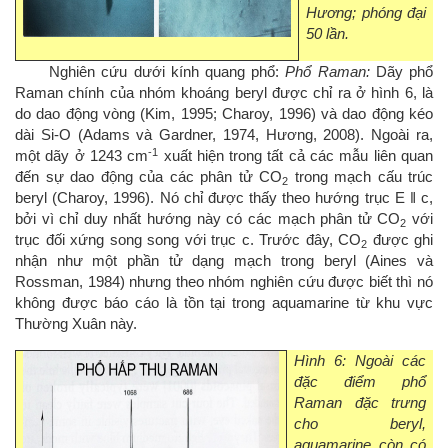
Hương; phóng đại
50 lần.
Nghiên cứu dưới kính quang phổ:
Phổ Raman:
Dãy phổ
Raman chính của nhóm khoáng beryl được chỉ ra ở hình 6, là
do dao động vòng (Kim, 1995; Charoy, 1996) và dao động kéo
dài Si-O (Adams và Gardner, 1974, Hương, 2008). Ngoài ra,
-1
một dãy ở 1243 cm
xuất hiện trong tất cả các mẫu liên quan
đến sự dao động của các phân tử CO
trong mạch cấu trúc
2
beryl (Charoy, 1996). Nó chỉ được thấy theo hướng trục E ǁ c,
bởi vì chỉ duy nhất hướng này có các mạch phân tử CO
với
2
trục đối xứng song song với trục c. Trước đây, CO
được ghi
2
nhận như một phần tử dạng mạch trong beryl (Aines và
Rossman, 1984) nhưng theo nhóm nghiên cứu được biết thì nó
không được báo cáo là tồn tại trong aquamarine từ khu vực
Thường Xuân này.
Hình 6: Ngoài các
đặc điểm phổ
Raman đặc trưng
cho beryl,
aquamarine còn có