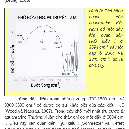
(Leung, 1983).
Hình 8: Phổ hồng
ngoại của
aquamarine Việt
Nam có một dãy
liên quan đến
H
O kiểu
I
ở
2
-1
3694 cm
và một
cặp ở 2364 và
-1
2340 cm
, đó là
do CO
.
2
-1
Những đặc điểm trong những vùng 1700-1500 cm
và
-1
3800-3500 cm
có được do sự khác biệt của các kiểu H
O
2
(Wood và Nassau, 1967). Trong dãy phổ mới nhất thu được từ
-
aquamarine Thường Xuân cho thấy chỉ có một dãy ở 3694 cm
1
. Điều này liên quan đến H
O kiểu
I
(Schmetzer và Kiefert,
2