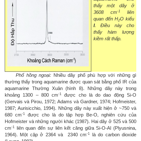
thấy một dãy ở
-1
3608 cm
liên
quan đến H
O kiểu
2
I
. Điều này cho
thấy hàm lượng
kiềm rất thấp.
Phổ hồng ngoại:
Nhiều dãy phổ phù hợp với những gì
thường thấy trong aquamarine được quan sát bằng phổ IR của
aquamarine Thường Xuân (hình 8). Những dãy này trong
-1
khoảng 1300 – 800 cm
được cho là do dao động Si-O
(Gervais và Pirou, 1972; Adams và Gardner, 1974; Hofmeister,
1987; Aurisicchio, 1994). Những dãy này xuất hiện ở ~750 và
-1
680 cm
được cho là do tập hợp Be-O, nghiên cứu của
Hofmeister và những người khác (1987). Hai dãy ở 525 và 500
-1
cm
liên quan đến sự liên kết căng giữa Si-O-Al (Plyusnina,
-1
1964). Một cặp ở 2364 và 2340 cm
là do carbon dioxide