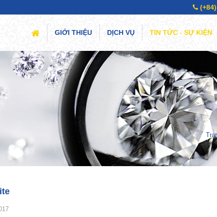
(+84)
(CURRENT)
GIỚI THIỆU
DỊCH VỤ
TIN TỨC - SỰ KIỆN
Tra
ite
017