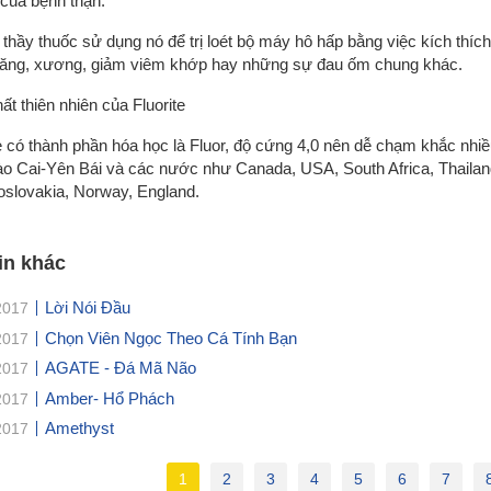
của bệnh thận.
thầy thuốc sử dụng nó để trị loét bộ máy hô hấp bằng việc kích thích
răng, xương, giảm viêm khớp hay những sự đau ốm chung khác.
ất thiên nhiên của Fluorite
te có thành phần hóa học là Fluor, độ cứng 4,0 nên dễ chạm khắc nhi
ào Cai-Yên Bái và các nước như Canada, USA, South Africa, Thailan
slovakia, Norway, England.
in khác
Lời Nói Đầu
2017
Chọn Viên Ngọc Theo Cá Tính Bạn
2017
AGATE - Đá Mã Não
2017
Amber- Hổ Phách
2017
Amethyst
2017
1
2
3
4
5
6
7