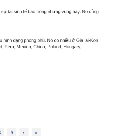
 sự tái sinh tế bào trong những vùng này. Nó củng
ều hình dạng phong phú. Nó có nhiều ở Gia lai-Kon
d, Peru, Mexico, China, Poland, Hungary,
8
9
›
»