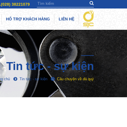
.(028) 38221079
HỔ TRỢ KHÁCH HÀNG
LIÊN HỆ
Tin tức - sự kiện
ng chủ
Tin tức - sự kiện
Câu chuyện về đá quý