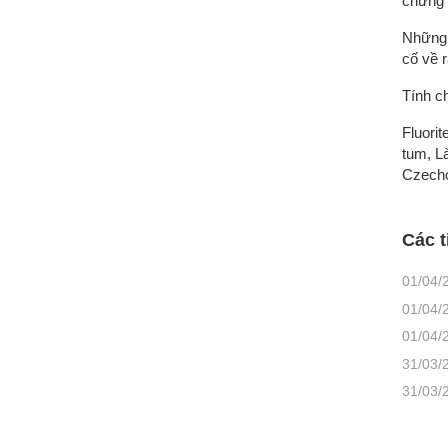
chứng 
Những 
cố về 
Tính ch
Fluori
tum, L
Czecho
Các t
01/04/
01/04/
01/04/
31/03/
31/03/