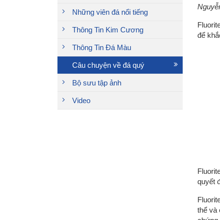
Nguyễn
Những viên đá nổi tiếng
Fluori
Thông Tin Kim Cương
để khắ
Thông Tin Đá Màu
Câu chuyện về đá quý
Bộ sưu tập ảnh
Video
Fluorit
quyết đ
Fluori
thể và 