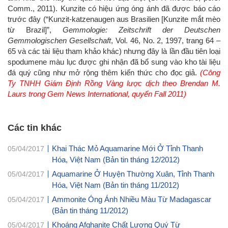
Comm., 2011). Kunzite có hiệu ứng óng ánh đã được báo cáo
trước đây (“Kunzit-katzenaugen aus Brasilien [Kunzite mắt mèo
từ Brazil]”,
Gemmologie: Zeitschrift der Deutschen
Gemmologischen Gesellschaft
, Vol. 46, No. 2, 1997, trang 64 –
65 và các tài liệu tham khảo khác) nhưng đây là lần đầu tiên loại
spodumene màu lục được ghi nhận đã bổ sung vào kho tài liệu
đá quý cũng như mở rộng thêm kiến thức cho đọc giả.
(Công
Ty TNHH Giám Định Rồng Vàng lược dịch theo Brendan M.
Laurs trong Gem News International, quyển Fall 2011)
Các tin khác
Khai Thác Mỏ Aquamarine Mới Ở Tỉnh Thanh
05/04/2017
Hóa, Việt Nam (Bản tin tháng 12/2012)
Aquamarine Ở Huyện Thường Xuân, Tỉnh Thanh
05/04/2017
Hóa, Việt Nam (Bản tin tháng 11/2012)
Ammonite Óng Ánh Nhiều Màu Từ Madagascar
05/04/2017
(Bản tin tháng 11/2012)
Khoáng Afghanite Chất Lượng Quý Từ
05/04/2017