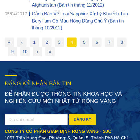
Afghanistan (Bản tin tháng 11/2012)
Cảnh Báo Về Loại Sapphire Xử Lý Khuếch Tán
05/04/2017
Beryllium Có Màu Hồng Đáng Chú Ý (Bản tin
tháng 10/2012)
«
‹
1
2
3
4
5
6
7
8
9
10
›
»
ĐĂNG KÝ NHẬN BẢN TIN
ĐỂ NHẬN ĐƯỢC THÔNG TIN KHOA HỌC VÀ
NGHIÊN CỨU MỚI NHẤT TỪ RỒNG VÀNG
ĐĂNG KÝ
CÔNG TY CỔ PHẦN GIÁM ĐỊNH RỒNG VÀNG - SJC
1057 Trần Hưng Đạo, Phường: 5, Quận: 5, Thành Phố Hồ Chí