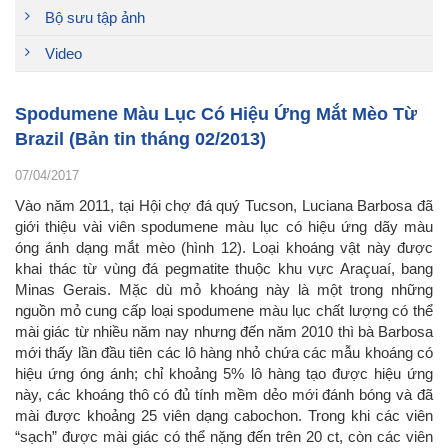
Bộ sưu tập ảnh
Video
Spodumene Màu Lục Có Hiệu Ứng Mắt Mèo Từ
Brazil (Bản tin tháng 02/2013)
07/04/2017
Vào năm 2011, tại Hội chợ đá quý Tucson, Luciana Barbosa đã
giới thiệu vài viên spodumene màu lục có hiệu ứng dãy màu
óng ánh dạng mắt mèo (hình 12). Loại khoáng vật này được
khai thác từ vùng đá pegmatite thuộc khu vực Araçuaí, bang
Minas Gerais. Mặc dù mỏ khoáng này là một trong những
nguồn mỏ cung cấp loại spodumene màu lục chất lượng có thể
mài giác từ nhiều năm nay nhưng đến năm 2010 thì bà Barbosa
mới thấy lần đầu tiên các lô hàng nhỏ chứa các mẫu khoáng có
hiệu ứng óng ánh; chỉ khoảng 5% lô hàng tạo được hiệu ứng
này, các khoáng thô có đủ tính mềm dẻo mới đánh bóng và đã
mài được khoảng 25 viên dạng cabochon. Trong khi các viên
“sạch” được mài giác có thể nặng đến trên 20 ct, còn các viên