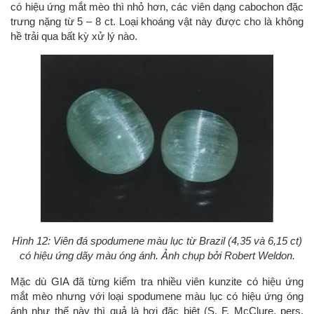
có hiệu ứng mắt mèo thì nhỏ hơn, các viên dạng cabochon đặc
trưng nặng từ 5 – 8 ct. Loại khoáng vật này được cho là không
hề trải qua bất kỳ xử lý nào.
Hình 12: Viên đá spodumene màu lục từ Brazil (4,35 và 6,15 ct)
có hiệu ứng dãy màu óng ánh. Ảnh chụp bởi Robert Weldon.
Mặc dù GIA đã từng kiểm tra nhiều viên kunzite có hiệu ứng
mắt mèo nhưng với loại spodumene màu lục có hiệu ứng óng
ánh như thế này thì quả là hơi đặc biệt (S. F. McClure, pers.