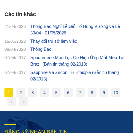
Các tin khác
Thông Báo Nghỉ Lễ Giỗ Tổ Hùng Vương và Lễ
21/04/2026
30/04 - 01/05/2026
Thay đổi trụ sở làm việc
15/01/2022
Thông Báo
08/04/2020
Spodumene Màu Lục Có Hiệu Ứng Mắt Mèo Từ
07/04/2017
Brazil (Bản tin tháng 02/2013)
Sapphire Và Zircon Từ Ethiopia (Bản tin tháng
07/04/2017
02/2013)
1
2
3
4
5
6
7
8
9
10
›
»
ĐĂNG KÝ NHẬN BẢN TIN