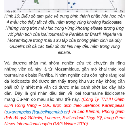
Hình 10: Biểu đồ tam giác về trung bình thành phần hóa học trên
4 mẫu cho thấy tất cả đều nằm trong vùng khoáng liddicoatite.
Những vòng tròn màu lục trong vùng khoáng elbaite tương ứng
với phân tích của loại tourmaline Paráiba từ Brazil, Nigeria và
Mozambique trong mẫu sưu tập của phòng giám định đá qúy
Gübelin; tất cả các biểu đồ dữ liệu này đều nằm trong vùng
elbaite.
Vài thương nhân mà nhóm nghiên cứu trò chuyện tin rằng
những viên đá này là từ Mozambique, gần mỏ khai thác loại
tourmaline elbaite Paráiba. Nhóm nghiên cứu còn nghe rằng loại
đá liddicoatite thô được tìm thấy trong khu vực này không cần
phải xử lý nhiệt mà vẫn có được màu xanh phớt lục đầy hấp
dẫn. Đây là ghi nhận đầu tiên về loại tourmaline liddicoatite
mang Cu-Mn có màu sắc như thề này.
(Công Ty TNHH Giám
Định Rồng Vàng – SJC lược dịch theo Stefanos Karampelas
(
) và Leo Klemm, Phòng giám
s.karampelas@gubelingemlab.ch
định đá quý Gübelin, Lucerne, Switzerland-Thụy Sỹ, trong Gem
News International quyển G&G Winter 2010)