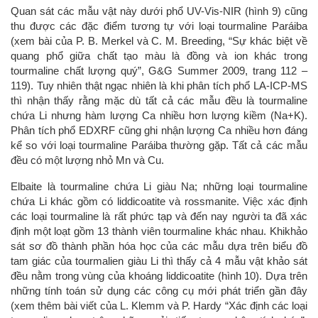
Quan sát các mẫu vật này dưới phổ UV-Vis-NIR (hình 9) cũng
thu được các đặc điểm tương tự với loại tourmaline Paráiba
(xem bài của P. B. Merkel và C. M. Breeding, “Sự khác biệt về
quang phổ giữa chất tạo màu là đồng và ion khác trong
tourmaline chất lượng quý”, G&G Summer 2009, trang 112 –
119). Tuy nhiên thật ngạc nhiên là khi phân tích phổ LA-ICP-MS
thì nhận thấy rằng mặc dù tất cả các mẫu đều là tourmaline
chứa Li nhưng hàm lượng Ca nhiều hơn lượng kiềm (Na+K).
Phân tích phổ EDXRF cũng ghi nhận lượng Ca nhiều hơn đáng
kể so với loại tourmaline Paráiba thường gặp. Tất cả các mẫu
đều có một lượng nhỏ Mn và Cu.
Elbaite là tourmaline chứa Li giàu Na; những loại tourmaline
chứa Li khác gồm có liddicoatite và rossmanite. Việc xác định
các loại tourmaline là rất phức tạp và đến nay người ta đã xác
định một loạt gồm 13 thành viên tourmaline khác nhau. Khikhảo
sát sơ đồ thành phần hóa học của các mẫu dựa trên biểu đồ
tam giác của tourmalien giàu Li thì thấy cả 4 mẫu vật khảo sát
đều nằm trong vùng của khoáng liddicoatite (hình 10). Dựa trên
những tính toán sử dụng các công cụ mới phát triển gần đây
(xem thêm bài viết của L. Klemm và P. Hardy “Xác định các loại