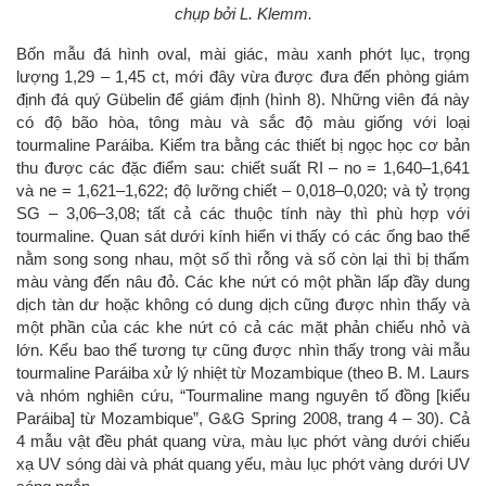
chụp bởi L. Klemm.
Bốn mẫu đá hình oval, mài giác, màu xanh phớt lục, trọng
lượng 1,29 – 1,45 ct, mới đây vừa được đưa đến phòng giám
định đá quý Gübelin để giám định (hình 8). Những viên đá này
có độ bão hòa, tông màu và sắc độ màu giống với loại
tourmaline Paráiba. Kiểm tra bằng các thiết bị ngọc học cơ bản
thu được các đặc điểm sau: chiết suất RI – no = 1,640–1,641
và ne = 1,621–1,622; độ lưỡng chiết – 0,018–0,020; và tỷ trọng
SG – 3,06–3,08; tất cả các thuộc tính này thì phù hợp với
tourmaline. Quan sát dưới kính hiển vi thấy có các ống bao thể
nằm song song nhau, một số thì rỗng và số còn lại thì bị thấm
màu vàng đến nâu đỏ. Các khe nứt có một phần lấp đầy dung
dịch tàn dư hoặc không có dung dịch cũng được nhìn thấy và
một phần của các khe nứt có cả các mặt phản chiếu nhỏ và
lớn. Kểu bao thể tương tự cũng được nhìn thấy trong vài mẫu
tourmaline Paráiba xử lý nhiệt từ Mozambique (theo B. M. Laurs
và nhóm nghiên cứu, “Tourmaline mang nguyên tố đồng [kiểu
Paráiba] từ Mozambique”, G&G Spring 2008, trang 4 – 30). Cả
4 mẫu vật đều phát quang vừa, màu lục phớt vàng dưới chiếu
xạ UV sóng dài và phát quang yếu, màu lục phớt vàng dưới UV