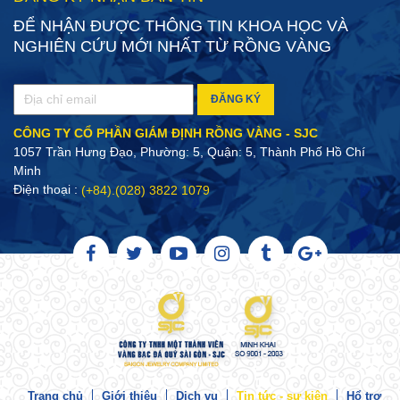
ĐỂ NHẬN ĐƯỢC THÔNG TIN KHOA HỌC VÀ
NGHIÊN CỨU MỚI NHẤT TỪ RỒNG VÀNG
ĐĂNG KÝ
CÔNG TY CỔ PHẦN GIÁM ĐỊNH RỒNG VÀNG - SJC
1057 Trần Hưng Đạo, Phường: 5, Quận: 5, Thành Phố Hồ Chí
Minh
Điện thoại :
(+84).(028) 3822 1079
Trang chủ
Giới thiệu
Dịch vụ
Tin tức - sự kiện
Hổ trợ