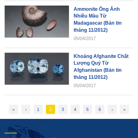
Ammonite Óng Ánh
Nhiều Màu Từ
Madagascar (Bản tin
tháng 11/2012)
05/04/2017
Khoáng Afghanite Chất
Lượng Quý Từ
Afghanistan (Bản tin
tháng 11/2012)
05/04/2017
«
‹
1
2
3
4
5
6
›
»