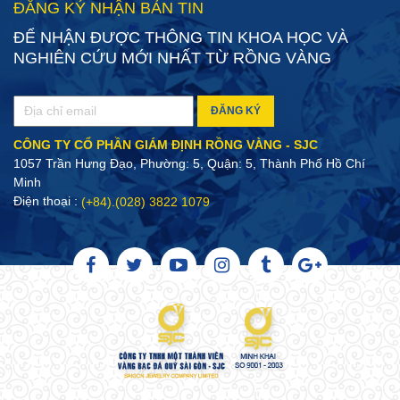
ĐĂNG KÝ NHẬN BẢN TIN
ĐỂ NHẬN ĐƯỢC THÔNG TIN KHOA HỌC VÀ
NGHIÊN CỨU MỚI NHẤT TỪ RỒNG VÀNG
ĐĂNG KÝ
CÔNG TY CỔ PHẦN GIÁM ĐỊNH RỒNG VÀNG - SJC
1057 Trần Hưng Đạo, Phường: 5, Quận: 5, Thành Phố Hồ Chí
Minh
Điện thoại :
(+84).(028) 3822 1079